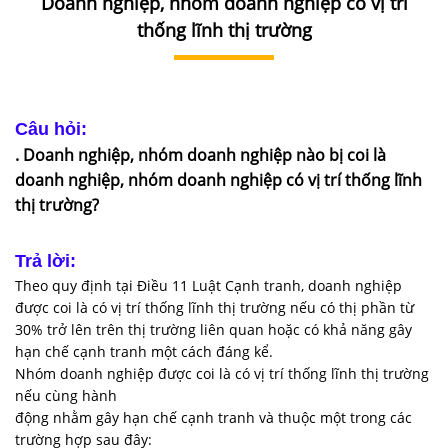
Doanh nghiệp, nhóm doanh nghiệp có vị trí
DỊCH
VỤ
thống lĩnh thị trường
VĂN
BẢN
Câu hỏi:
THỦ
. Doanh nghiệp, nhóm doanh nghiệp nào bị coi là
TỤC
doanh nghiệp, nhóm doanh nghiệp có vị trí thống lĩnh
thị trường?
LIÊN
HỆ
Trả lời:
Theo quy định tại Điều 11 Luật Cạnh tranh, doanh nghiệp
được coi là có vị trí thống lĩnh thị trường nếu có thị phần từ
30% trở lên trên thị trường liên quan hoặc có khả năng gây
hạn chế cạnh tranh một cách đáng kể.
Nhóm doanh nghiệp được coi là có vị trí thống lĩnh thị trường
nếu cùng hành
động nhằm gây hạn chế cạnh tranh và thuộc một trong các
trường hợp sau đây: