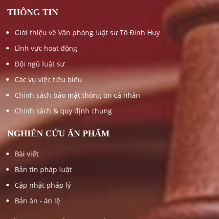
THÔNG TIN
Giới thiệu về Văn phòng luật sư Tô Đình Huy
Lĩnh vực hoạt động
Đội ngũ luật sư
Các vụ việc tiêu biểu
Chính sách bảo mật thông tin cá nhân
Chính sách & quy định chung
NGHIÊN CỨU ẤN PHẨM
Bài viết
Bản tin pháp luật
Cập nhật pháp lý
Bản án - án lệ