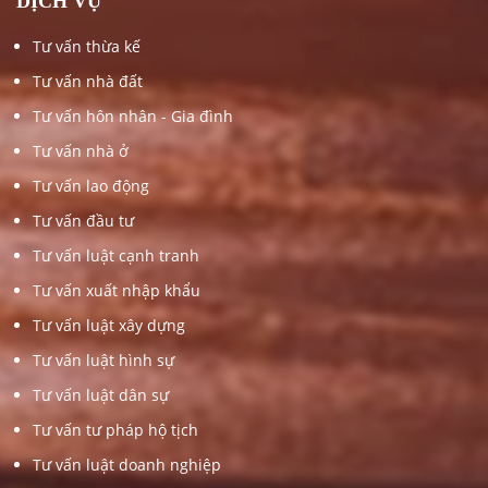
DỊCH VỤ
Tư vấn thừa kế
Tư vấn nhà đất
Tư vấn hôn nhân - Gia đình
Tư vấn nhà ở
Tư vấn lao động
Tư vấn đầu tư
Tư vấn luật cạnh tranh
Tư vấn xuất nhập khẩu
Tư vấn luật xây dựng
Tư vấn luật hình sự
Tư vấn luật dân sự
Tư vấn tư pháp hộ tịch
Tư vấn luật doanh nghiệp