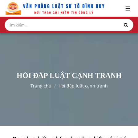
x
☰
GIỚI
THIỆU
LĨNH
VỰC
HÀNH
NGHỀ
HỎI ĐÁP LUẬT CẠNH TRANH
NGHIÊN
Trang chủ
Hỏi đáp luật cạnh tranh
CỨU-
ẤN
PHẨM
HỎI
ĐÁP