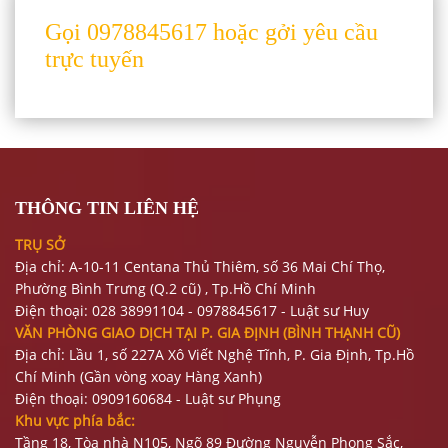
Gọi 0978845617 hoặc gởi yêu cầu
trực tuyến
THÔNG TIN LIÊN HỆ
TRỤ SỞ
Địa chỉ: A-10-11 Centana Thủ Thiêm, số 36 Mai Chí Thọ,
Phường Bình Trưng (Q.2 cũ)
, Tp.Hồ Chí Minh
Điện thoại:
028 38991104 - 0978845617
- Luật sư Huy
VĂN PHÒNG GIAO DỊCH TẠI P. GIA ĐỊNH (BÌNH THẠNH CŨ)
Địa chỉ: Lầu 1, số 227A Xô Viết Nghệ Tĩnh, P. Gia Định
, Tp.Hồ
Chí Minh (Gần vòng xoay Hàng Xanh)
Điện thoại:
09
09160684 - Luật sư Phụng
Khu vực phía bắc:
Tầng 18, Tòa nhà N105, Ngõ 89 Đường Nguyễn Phong Sắc,