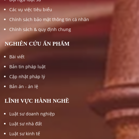
Các vụ việc tiêu biểu
Chính sách bảo mật thông tin cá nhân
Chính sách & quy định chung
NGHIÊN CỨU ẤN PHẨM
Bài viết
Bản tin pháp luật
Cập nhật pháp lý
Bản án - án lệ
LĨNH VỰC HÀNH NGHỀ
Luật sư doanh nghiệp
Luật sư nhà đất
Luật sư kinh tế