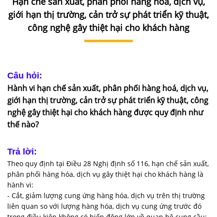
Hạn chế sản xuất, phân phối hàng hoá, dịch vụ,
DỊCH
VỤ
giới hạn thị trường, cản trở sự phát triển kỹ thuật,
công nghệ gây thiệt hại cho khách hàng
VĂN
BẢN
THỦ
Câu hỏi:
TỤC
Hành vi hạn chế sản xuất, phân phối hàng hoá, dịch vụ,
giới hạn thị trường, cản trở sự phát triển kỹ thuật, công
LIÊN
nghệ gây thiệt hại cho khách hàng được quy định như
HỆ
thế nào?
Trả lời:
Theo quy định tại Điều 28 Nghị định số 116, hạn chế sản xuất,
phân phối hàng hóa, dịch vụ gây thiệt hại cho khách hàng là
hành vi:
- Cắt, giảm lượng cung ứng hàng hóa, dịch vụ trên thị trường
liên quan so với lượng hàng hóa, dịch vụ cung ứng trước đó
trong điều kiện không có biến động lớn về quan hệ cung cầu;