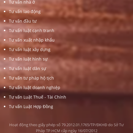
Tư vấn nhà ở
Tư vấn lao động
Tư vấn đầu tư
Tư vấn luật cạnh tranh
Tư vấn xuất nhập khẩu
Tư vấn luật xây dựng
Tư vấn luật hình sự
Tư vấn luật dân sự
Tư vấn tư pháp hộ tịch
Tư vấn luật doanh nghiệp
Tư vấn Luật Thuế - Tài Chính
Tư vấn Luật Hợp Đồng
Hoạt động theo giấy phép số 79.2012.01.1765/TP/ĐKHĐ do Sở Tư
Pháp TP.HCM cấp ngày 16/07/2012