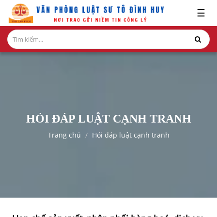
x
☰
GIỚI
THIỆU
LĨNH
VỰC
HÀNH
NGHỀ
HỎI ĐÁP LUẬT CẠNH TRANH
NGHIÊN
Trang chủ
Hỏi đáp luật cạnh tranh
CỨU-
ẤN
PHẨM
HỎI
ĐÁP