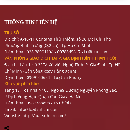
THÔNG TIN LIÊN HỆ
TRỤ SỞ
Địa chỉ: A-10-11 Centana Thủ Thiêm, số 36 Mai Chí Thọ,
Phường Bình Trưng (Q.2 cũ)
, Tp.Hồ Chí Minh
Điện thoại:
028 38991104 - 0978845617
- Luật sư Huy
VĂN PHÒNG GIAO DỊCH TẠI P. GIA ĐỊNH (BÌNH THẠNH CŨ)
Địa chỉ: Lầu 1, số 227A Xô Viết Nghệ Tĩnh, P. Gia Định
, Tp.Hồ
Chí Minh (Gần vòng xoay Hàng Xanh)
Điện thoại:
09
09160684 - Luật sư Phụng
Khu vực phía bắc:
Tầng 18, Tòa nhà N105, Ngõ 89 Đường Nguyễn Phong Sắc,
P.Dịch Vọng Hậu, Quận Cầu Giấy, Hà Nội
Điện thoại: 0967388898 - LS Chính
Email:
info@luatsuhcm.com
Website:
http://luatsuhcm.com/