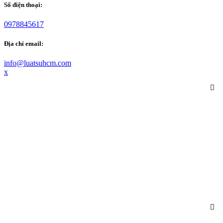
Số điện thoại:
0978845617
Địa chỉ email:
info@luatsuhcm.com
x
GIỚI THIỆU
+ VỀ CHÚNG TÔI
+ NHÂN SỰ
+ GIAO DỊCH NỔI BẬT
+ VĂN HÓA - HOẠT ĐỘNG
LĨNH VỰC HÀNH NGHỀ