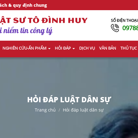
ách & quy định chung
SỐ ĐIỆN THOẠI
0978
NGHIÊN CỨU-ẤN PHẨM
HỎI ĐÁP
DỊCH VỤ
VĂN BẢN
THỦ TỤC
HỎI ĐÁP LUẬT DÂN SỰ
Trang chủ
Hỏi đáp luật dân sự