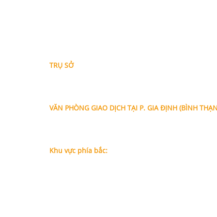
THÔNG TIN LIÊN HỆ
TRỤ SỞ
Địa chỉ: A-10-11 Centana Thủ Thiêm, số 36 Mai Chí 
Phường Bình Trưng (Q.2 cũ)
, Tp.Hồ Chí Minh
Điện thoại:
028 38991104 - 0978845617
- Luật sư H
VĂN PHÒNG GIAO DỊCH TẠI P. GIA ĐỊNH (BÌNH THẠ
Địa chỉ: Lầu 1, số 227A Xô Viết Nghệ Tĩnh, P. Gia Đị
Chí Minh (Gần vòng xoay Hàng Xanh)
Điện thoại:
09
09160684 - Luật sư Phụng
Khu vực phía bắc:
Tầng 18, Tòa nhà N105, Ngõ 89 Đường Nguyễn Phon
P.Dịch Vọng Hậu, Quận Cầu Giấy, Hà Nội
Điện thoại: 0967388898 - LS Chính
Email:
info@luatsuhcm.com
Website:
http://luatsuhcm.com/