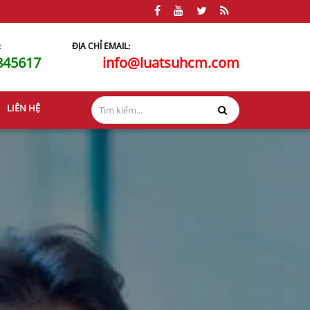
:
ĐỊA CHỈ EMAIL:
845617
info@luatsuhcm.com
LIÊN HỆ