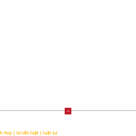
Tư vấn soạn t
Bản tin pháp luật
Dịch vụ hợp t
Cập nhật pháp lý
đất
Bản án - án lệ
heo giấy phép số 79.2012.01.1765/TP/ĐKHĐ do Sở Tư Pháp TP.HCM cấp ngà
 Huy | tư vấn luật | luật sư
Chính sách bảo mật thông tin 