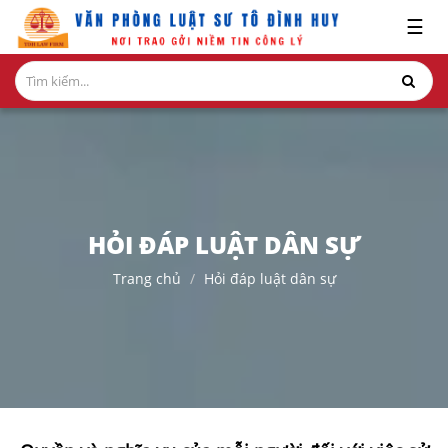
x
☰
GIỚI
THIỆU
LĨNH
VỰC
HÀNH
NGHỀ
HỎI ĐÁP LUẬT DÂN SỰ
NGHIÊN
Trang chủ
Hỏi đáp luật dân sự
CỨU-
ẤN
PHẨM
HỎI
ĐÁP