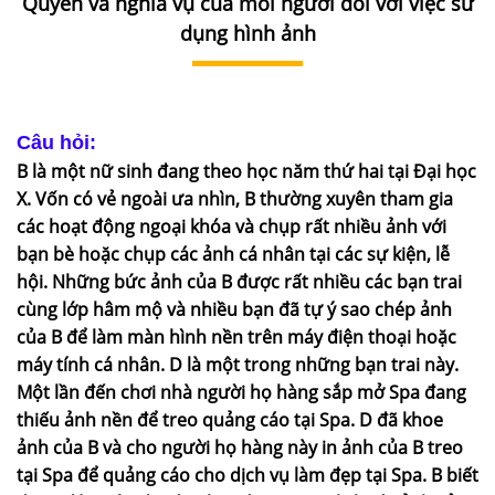
Quyền và nghĩa vụ của mỗi người đối với việc sử
DỊCH
VỤ
dụng hình ảnh
VĂN
BẢN
Câu hỏi:
THỦ
B là một nữ sinh đang theo học năm thứ hai tại Đại học
TỤC
X. Vốn có vẻ ngoài ưa nhìn, B thường xuyên tham gia
các hoạt động ngoại khóa và chụp rất nhiều ảnh với
LIÊN
bạn bè hoặc chụp các ảnh cá nhân tại các sự kiện, lễ
HỆ
hội. Những bức ảnh của B được rất nhiều các bạn trai
cùng lớp hâm mộ và nhiều bạn đã tự ý sao chép ảnh
của B để làm màn hình nền trên máy điện thoại hoặc
máy tính cá nhân. D là một trong những bạn trai này.
Một lần đến chơi nhà người họ hàng sắp mở Spa đang
thiếu ảnh nền để treo quảng cáo tại Spa. D đã khoe
ảnh của B và cho người họ hàng này in ảnh của B treo
tại Spa để quảng cáo cho dịch vụ làm đẹp tại Spa. B biết