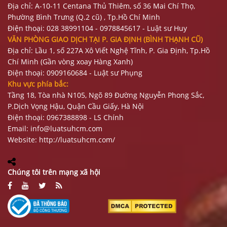
Địa chỉ: A-10-11 Centana Thủ Thiêm, số 36 Mai Chí Thọ,
Phường Bình Trưng (Q.2 cũ)
, Tp.Hồ Chí Minh
Điện thoại:
028 38991104 - 0978845617
- Luật sư Huy
VĂN PHÒNG GIAO DỊCH TẠI P. GIA ĐỊNH (BÌNH THẠNH CŨ)
Địa chỉ: Lầu 1, số 227A Xô Viết Nghệ Tĩnh, P. Gia Định
, Tp.Hồ
Chí Minh (Gần vòng xoay Hàng Xanh)
Điện thoại:
09
09160684 - Luật sư Phụng
Khu vực phía bắc:
Tầng 18, Tòa nhà N105, Ngõ 89 Đường Nguyễn Phong Sắc,
P.Dịch Vọng Hậu, Quận Cầu Giấy, Hà Nội
Điện thoại: 0967388898 - LS Chính
Email:
info@luatsuhcm.com
Website:
http://luatsuhcm.com/
Chúng tôi trên mạng xã hội