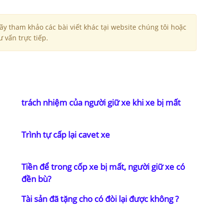
y tham khảo các bài viết khác tại website chúng tôi hoặc
 vấn trực tiếp.
trách nhiệm của người giữ xe khi xe bị mất
Trình tự cấp lại cavet xe
Tiền để trong cốp xe bị mất, người giữ xe có
đền bù?
Tài sản đã tặng cho có đòi lại được không ?