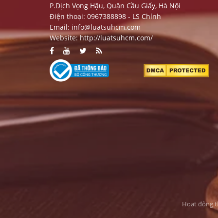
P.Dịch Vọng Hậu, Quận Cầu Giấy, Hà Nội
Điện thoại: 0967388898 - LS Chính
Email:
info@luatsuhcm.com
Website:
http://luatsuhcm.com/
Hoạt động t