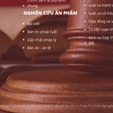
Chính sách & quy định
Luật sư hành 
chung
NGHIÊN CỨU ẤN PHẨM
Luật sư sở hữu
Hợp đồng và 
Bài viết
Tư vấn soạn t
Bản tin pháp luật
Dịch vụ hợp t
Cập nhật pháp lý
đất
Bản án - án lệ
heo giấy phép số 79.2012.01.1765/TP/ĐKHĐ do Sở Tư Pháp TP.HCM cấp ngà