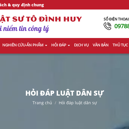
ách & quy định chung
SỐ ĐIỆN THOẠI
0978
NGHIÊN CỨU-ẤN PHẨM
HỎI ĐÁP
DỊCH VỤ
VĂN BẢN
THỦ TỤC
HỎI ĐÁP LUẬT DÂN SỰ
Trang chủ
Hỏi đáp luật dân sự