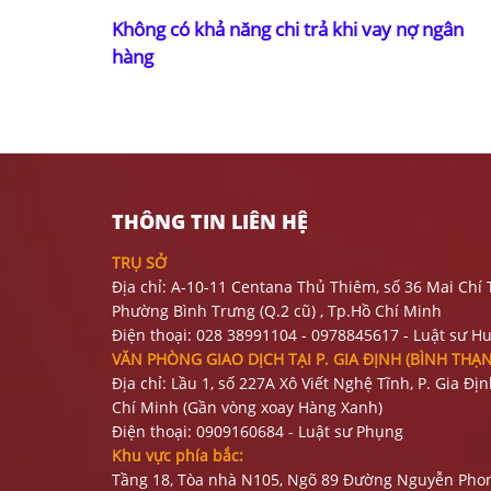
Không có khả năng chi trả khi vay nợ ngân
hàng
THÔNG TIN LIÊN HỆ
TRỤ SỞ
Địa chỉ: A-10-11 Centana Thủ Thiêm, số 36 Mai Chí 
Phường Bình Trưng (Q.2 cũ)
, Tp.Hồ Chí Minh
Điện thoại:
028 38991104 - 0978845617
- Luật sư H
VĂN PHÒNG GIAO DỊCH TẠI P. GIA ĐỊNH (BÌNH THẠ
Địa chỉ: Lầu 1, số 227A Xô Viết Nghệ Tĩnh, P. Gia Đị
Chí Minh (Gần vòng xoay Hàng Xanh)
Điện thoại:
09
09160684 - Luật sư Phụng
Khu vực phía bắc:
Tầng 18, Tòa nhà N105, Ngõ 89 Đường Nguyễn Phon