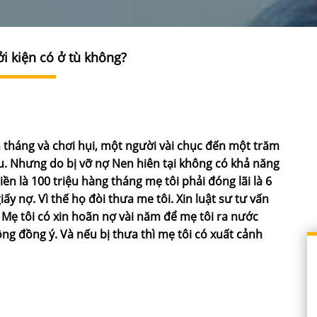
ởi kiện có ở tù không?
 tháng và chơi hụi, một người vài chục đến một trăm
u. Nhưng do bị vỡ nợ Nen hiên tại không có khả năng
tiền là 100 triệu hàng tháng mẹ tôi phải đóng lãi là 6
iấy nợ. Vì thế họ đòi thưa me tôi. Xin luật sư tư vấn
? Mẹ tôi có xin hoãn nợ vài năm để mẹ tôi ra nước
ông đồng ý. Và nếu bị thưa thì mẹ tôi có xuất cảnh