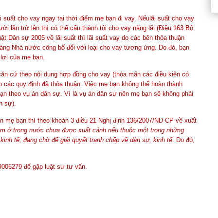
 suất cho vay ngay tại thời điểm mẹ bạn đi vay. Nếu
lãi suất cho vay
i lần trở lên thì có thể cấu thành tội cho vay nặng lãi (Điều 163 Bộ
ật Dân sự 2005 về lãi suất thì lãi suất vay do các bên thỏa thuận
àng Nhà nước công bố đối với loại cho vay tương ứng.
Do đó, bạn
 lợi của mẹ bạn.
 căn cứ theo nội dung hợp đồng cho vay (thỏa mãn các điều kiện có
o các quy định đã thỏa thuận. Việc mẹ bạn không thể hoàn thành
bạn theo vụ án dân sự. Vì là vụ án dân sự nên mẹ bạn sẽ không phải
h sự).
n mẹ bạn thì theo khoản 3 điều 21 Nghị định 136/2007/NĐ-CP về xuất
m ở trong nước chưa được xuất cảnh nếu thuộc một trong những
inh tế; đang chờ để giải quyết tranh chấp về dân sự, kinh tế
.
Do đó,
19006279 để gặp luật sư tư vấn.