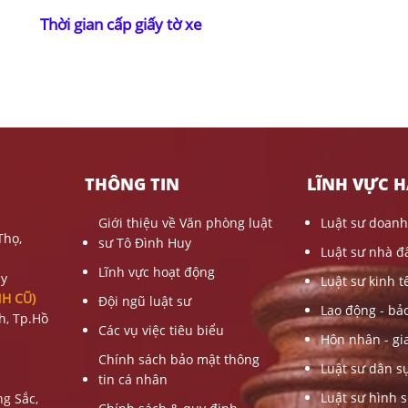
Thời gian cấp giấy tờ xe
THÔNG TIN
LĨNH VỰC 
Giới thiệu về Văn phòng luật
Luật sư doanh
Thọ,
sư Tô Đình Huy
Luật sư nhà đ
Lĩnh vực hoạt động
uy
Luật sư kinh t
NH CŨ)
Đội ngũ luật sư
Lao động - bả
nh
, Tp.Hồ
Các vụ việc tiêu biểu
Hôn nhân - gi
Chính sách bảo mật thông
Luật sư dân s
tin cá nhân
Luật sư hình 
g Sắc,