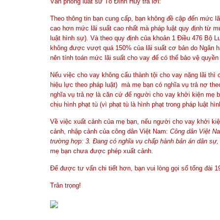
Văn phòng luât sư Tô Đình Huy trả lời:
Theo thông tin bạn cung cấp, bạn không đề cập đến mức lãi
cao hơn mức lãi suất cao nhất mà pháp luật quy định từ mườ
luật hình sự). Và theo quy định của khoản 1 Điều 476 Bộ Lu
không được vượt quá 150% của lãi suất cơ bản do Ngân h
nên tính toán mức lãi suất cho vay để có thể bảo vệ quyền
Nếu việc cho vay không cấu thành tội cho vay nặng lãi thì
hiệu lực theo pháp luật) mà mẹ bạn có nghĩa vụ trả nợ the
nghĩa vụ trả nợ là căn cứ để người cho vay khởi kiện mẹ 
chịu hình phạt tù (vì phạt tù là hình phạt trong pháp luật hìn
Về việc xuất cảnh của mẹ bạn, nếu người cho vay khởi kiệ
cảnh, nhập cảnh của công dân Việt Nam:
Công dân Việt Na
trường hợp: 3
.
Đang có nghĩa vụ chấp hành bản án dân sự, k
mẹ bạn chưa được phép xuất cảnh.
Để được tư vấn chi tiết hơn, bạn vui lòng gọi số tổng đài 
Trân trọng!