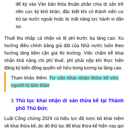
để ký vào Văn bản thỏa thuận phân chia di sản trở
Dịch
vụ
nên cực kỳ khó khăn, đặc biệt khi có thành viên cư
hoàn
trú tại nước ngoài hoặc bị mất năng lực hành vi dân
công
sự.
nhà
Thuế thu nhập cá nhân và lệ phí trước bạ tăng cao: Xu
ở
hướng điều chỉnh bảng giá đất của Nhà nước luôn theo
Luật
hướng tăng tiệm cận giá thị trường. Việc chậm trễ khai
sư
nhận khả năng chi phí thuế, phí phải nộp khi thực hiện
kinh
đăng ký biến động quyền sở hữu trong tương lai tăng cao.
tế
Lao
Tham khảo thêm:
Tư vấn khai nhận thừa kế cho
động
người bị tâm thần​​​​​
-
bảo
Thủ tục khai nhận di sản thừa kế tại Thành
hiểm
phố Thủ Đức
Luật
Luật Công chứng 2024 có hiệu lực đã lược bỏ khái niệm
sư
giải
về khai thừa kế, do đó thủ tục để khai thừa kế hiện nay gọi