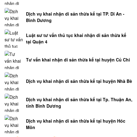
Hỏi
đáp
Dịch vụ khai nhận di sản thừa kế tại TP. Dĩ An -
Bình Dương
xuất
nhập
Luật sư tư vấn thủ tục khai nhận di sản thừa kế
khẩu
tại Quận 4
Hỏi
đáp
luật
Tư vấn khai nhận di sản thừa kế tại huyện Củ Chi
xây
dựng
Dịch vụ khai nhận di sản thừa kế tại huyện Nhà Bè
Hỏi
đáp
luật
Dịch vụ khai nhận di sản thừa kế tại Tp. Thuận An,
hình
tỉnh Bình Dương
sự
Hỏi
Dịch vụ khai nhận di sản thừa kế tại huyện Hóc
Môn
đáp
luật