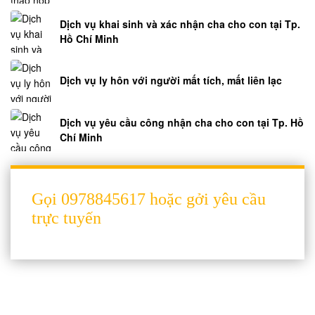
Hợp
Đồng
Dịch vụ khai sinh và xác nhận cha cho con tại Tp.
Hỏi
Hồ Chí Minh
đáp
Luật
Dịch vụ ly hôn với người mất tích, mất liên lạc
Xuất
Nhập
Dịch vụ yêu cầu công nhận cha cho con tại Tp. Hồ
Cảnh
Chí Minh
Hỏi
đáp
Luật
Thương
Gọi 0978845617 hoặc gởi yêu cầu
Mại
trực tuyến
Quốc
Tế
Hỏi
đáp
Luật