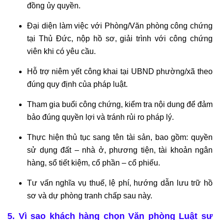
tuệ
đồng ủy quyền.
Tư
Đại diện làm việc với Phòng/Văn phòng công chứng
vấn
tại Thủ Đức, nộp hồ sơ, giải trình với công chứng
pháp
viên khi có yêu cầu.
luật
Tư
Hỗ trợ niêm yết công khai tại UBND phường/xã theo
vấn
đúng quy định của pháp luật.
luật
hình
Tham gia buổi công chứng, kiểm tra nội dung để đảm
sự
bảo đúng quyền lợi và tránh rủi ro pháp lý.
qua
Thực hiện thủ tục sang tên tài sản, bao gồm: quyền
tổng
sử dụng đất – nhà ở, phương tiện, tài khoản ngân
đài
0978845617
hàng, sổ tiết kiệm, cổ phần – cổ phiếu.
Tổng
Tư vấn nghĩa vụ thuế, lệ phí, hướng dẫn lưu trữ hồ
đài
sơ và dự phòng tranh chấp sau này.
tư
vấn
5. Vì sao khách hàng chọn Văn phòng Luật sư