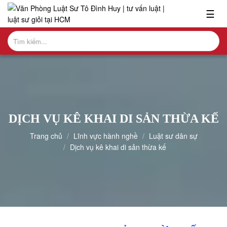
x
☰
Giới
thiệu
+
Về
chúng
tôi
+
Nhân
DỊCH VỤ KÊ KHAI DI SẢN THỪA KẾ
sự
Trang chủ
Lĩnh vực hành nghề
Luật sư dân sự
+
Dịch vụ kê khai di sản thừa kế
Giao
dịch
nổi
bật
+
Văn