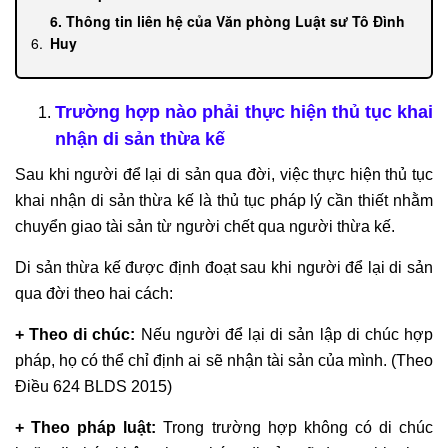
nước
6. Thông tin liên hệ của Văn phòng Luật sư Tô Đình
ngoài
Huy
Tư
vấn
soạn
Trường hợp nào phải thực hiện thủ tục khai
thảo
nhận di sản thừa kế
hợp
Sau khi người để lại di sản qua đời, việc thực hiện thủ tục
đồng
khai nhận di sản thừa kế là thủ tục pháp lý cần thiết nhằm
Tư
chuyển giao tài sản từ người chết qua người thừa kế.
vấn
phá
Di sản thừa kế được định đoạt sau khi người để lại di sản
sản
qua đời theo hai cách:
doanh
nghiệp
+ Theo di chúc:
Nếu người để lại di sản lập di chúc hợp
Tư
pháp, họ có thể chỉ định ai sẽ nhận tài sản của mình. (Theo
vấn
Điều 624 BLDS 2015)
giải
+ Theo pháp luật:
Trong trường hợp không có di chúc
quyết