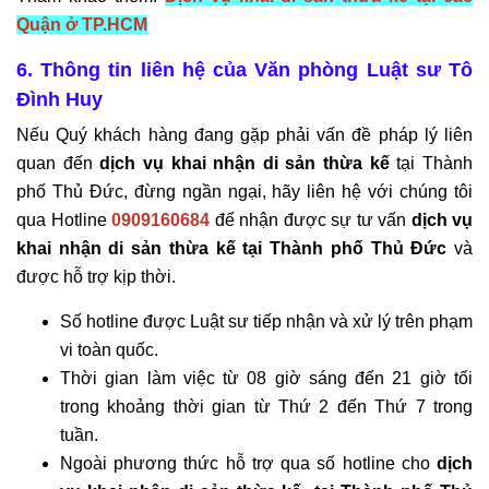
bản
Quận ở TP.HCM
Nghiên
cứu-
6. Thông tin liên hệ của Văn phòng Luật sư Tô
ấn
Đình Huy
phẩm
Nếu Quý khách hàng đang gặp phải vấn đề pháp lý liên
Bài
quan đến
dịch vụ khai nhận di sản thừa kế
tại Thành
viết
phố Thủ Đức, đừng ngần ngại, hãy liên hệ với chúng tôi
Bản
qua Hotline
0909160684
để nhận được sự tư vấn
dịch vụ
tin
khai nhận di sản thừa kế tại Thành phố Thủ Đức
và
pháp
được hỗ trợ kịp thời.
luật
Cập
Số hotline được Luật sư tiếp nhận và xử lý trên phạm
nhật
vi toàn quốc.
pháp
Thời gian làm việc từ 08 giờ sáng đến 21 giờ tối
lý
trong khoảng thời gian từ Thứ 2 đến Thứ 7 trong
Bản
tuần.
án
Ngoài phương thức hỗ trợ qua số hotline cho
dịch
-