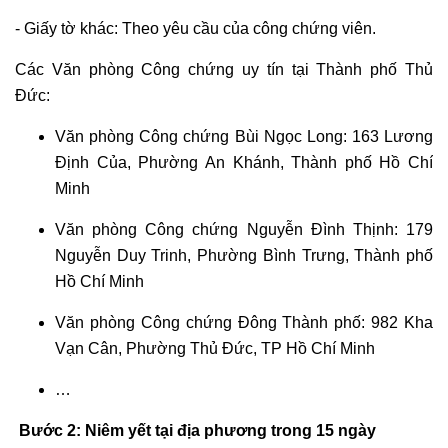
đơn
- Giấy tờ khác: Theo yêu cầu của công chứng viên.
phương
ly
Các Văn phòng Công chứng uy tín tại Thành phố Thủ
hôn
Đức:
Tư
Văn phòng Công chứng Bùi Ngọc Long: 163 Lương
vấn
Định Của, Phường An Khánh, Thành phố Hồ Chí
thuận
Minh
tình
ly
Văn phòng Công chứng Nguyễn Đình Thịnh: 179
hôn
Nguyễn Duy Trinh, Phường Bình Trưng, Thành phố
Tư
Hồ Chí Minh
vấn
ly
Văn phòng Công chứng Đông Thành phố: 982 Kha
hôn
Vạn Cân, Phường Thủ Đức, TP Hồ Chí Minh
có
…
yếu
tố
Bước 2: Niêm yết tại địa phương trong 15 ngày
nước