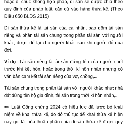
hoặc di chúc không hợp pháp, di sản sẽ được chia theo
tranh
quy định của pháp luật, căn cứ vào hàng thừa kế. (Theo
chấp
Điều 650 BLDS 2015)
nội
bộ
Di sản thừa kế là tài sản của cá nhân, bao gồm tài sản
Luật
riêng và phần tài sản chung trong phần tài sản với người
sư
khác, được để lại cho người khác sau khi người đó qua
tranh
đời.
tụng
Luật
Ví dụ:
Tài sản riêng là tài sản đứng tên của người chết
sư
trước khi kết hôn, hoặc trong thời kì hôn nhân nhưng có
nhà
văn bản cam kết tài sản riêng của vợ, chồng,...
đất
Giải
Tài sản chung trong phần tài sản với người khác như: nhà
quyết
đất đứng tên hộ gia đình, tài sản trong thời kì hôn nhân,...
tranh
=> Luật Công chứng 2024 có hiệu lực đã lược bỏ khái
chấp
niệm về khai thừa kế, do đó thủ tục để khai thừa kế hiện
đất
nay gọi là thỏa thuận phân chia di sản thừa kế được quy
đai