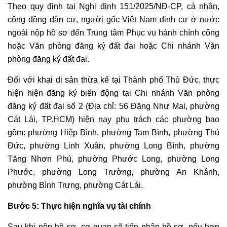
Tư
Theo quy định tại Nghị định 151/2025/NĐ-CP, cá nhân,
vấn
cộng đồng dân cư, người gốc Việt Nam định cư ở nước
lập
ngoài nộp hồ sơ đến Trung tâm Phục vụ hành chính công
di
hoặc Văn phòng đăng ký đất đai hoặc Chi nhánh Văn
chúc
phòng đăng ký đất đai.
Dịch
vụ
Đối với khai di sản thừa kế tại Thành phố Thủ Đức, thực
kê
hiện hiện đăng ký biến động tại Chi nhánh Văn phòng
khai
đăng ký đất đai số 2 (Địa chỉ: 56 Đặng Như Mai, phường
di
Cát Lái, TP.HCM) hiện nay phụ trách các phường bao
sản
gồm: phường Hiệp Bình, phường Tam Bình, phường Thủ
thừa
Đức, phường Linh Xuân, phường Long Bình, phường
kế
Tăng Nhơn Phú, phường Phước Long, phường Long
Tư
Phước, phường Long Trường, phường An Khánh,
vấn
phường Bình Trưng, phường Cát Lái.
tranh
chấp
Bước 5: Thực hiện nghĩa vụ tài chính
tài
Sau khi nộp hồ sơ, cơ quan sẽ tiếp nhận hồ sơ, nếu hợp