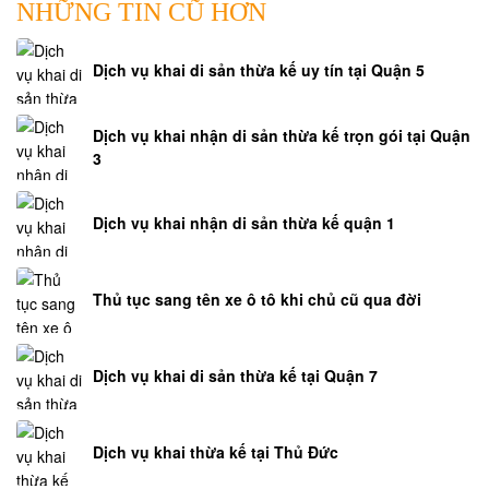
NHỮNG TIN CŨ HƠN
dân
sự
Dịch vụ khai di sản thừa kế uy tín tại Quận 5
Hỏi
đáp
tư
Dịch vụ khai nhận di sản thừa kế trọn gói tại Quận
3
pháp
hộ
tịch
Dịch vụ khai nhận di sản thừa kế quận 1
Hỏi
đáp
luật
Thủ tục sang tên xe ô tô khi chủ cũ qua đời
doanh
nghiệp
Dịch vụ khai di sản thừa kế tại Quận 7
Hỏi
đáp
luật
Dịch vụ khai thừa kế tại Thủ Đức
công
chức