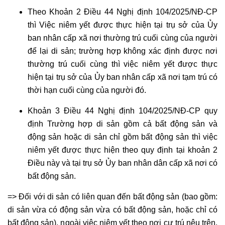
ngoài
Theo Khoản 2 Điều 44 Nghị định 104/2025/NĐ-CP
Tư
thì Việc niêm yết được thực hiện tại trụ sở của Ủy
vấn
ban nhân cấp xã nơi thường trú cuối cùng của người
giành
để lại di sản; trường hợp không xác định được nơi
quyền
thường trú cuối cùng thì việc niêm yết được thực
nuôi
hiện tại trụ sở của Ủy ban nhân cấp xã nơi tạm trú có
con
thời hạn cuối cùng của người đó.
khi
Khoản 3 Điều 44 Nghị định 104/2025/NĐ-CP quy
ly
hôn
định Trường hợp di sản gồm cả bất động sản và
Tư
động sản hoặc di sản chỉ gồm bất động sản thì việc
vấn
niêm yết được thực hiện theo quy định tại khoản 2
tranh
Điều này và tại trụ sở Ủy ban nhân dân cấp xã nơi có
chấp
bất động sản.
tài
=> Đối với di sản có liên quan đến bất động sản (bao gồm:
sản
di sản vừa có động sản vừa có bất động sản, hoặc chỉ có
chung
bất động sản), ngoài việc niêm yết theo nơi cư trú nêu trên,