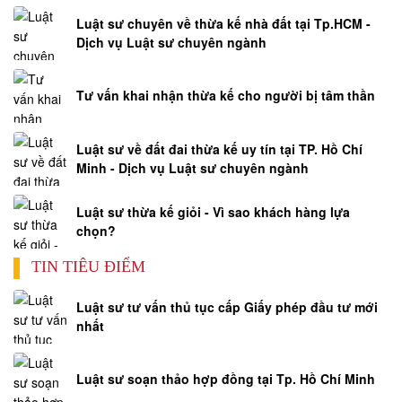
viên
Luật sư chuyên về thừa kế nhà đất tại Tp.HCM -
Dịch vụ Luật sư chuyên ngành
chức
Hỏi
đáp
Tư vấn khai nhận thừa kế cho người bị tâm thần
Luật
Hành
Luật sư về đất đai thừa kế uy tín tại TP. Hồ Chí
Chính
Minh - Dịch vụ Luật sư chuyên ngành
Hỏi
đáp
Luật sư thừa kế giỏi - Vì sao khách hàng lựa
Luật
chọn?
Thuế
TIN TIÊU ĐIỂM
-
Tài
Luật sư tư vấn thủ tục cấp Giấy phép đầu tư mới
Chính
nhất
Hỏi
đáp
Luật sư soạn thảo hợp đồng tại Tp. Hồ Chí Minh
Luật