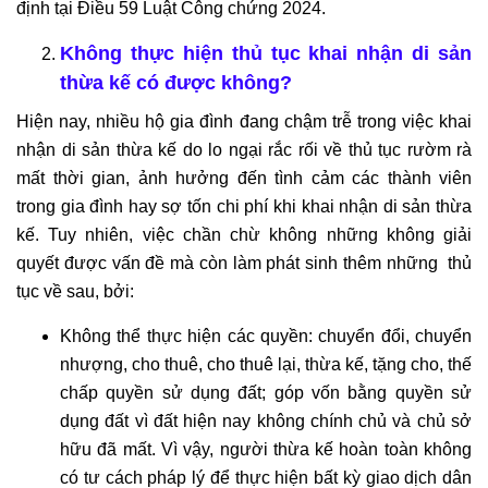
định tại Điều 59 Luật Công chứng 2024.
Dịch
vụ
Không thực hiện thủ tục khai nhận di sản
hợp
thừa kế có được không?
thức
hóa
Hiện nay, nhiều hộ gia đình đang chậm trễ trong việc khai
nhà
nhận di sản thừa kế do lo ngại rắc rối về thủ tục rườm rà
đất
mất thời gian, ảnh hưởng đến tình cảm các thành viên
Dịch
trong gia đình hay sợ tốn chi phí khi khai nhận di sản thừa
vụ
kế. Tuy nhiên, việc chần chừ không những không giải
đăng
quyết được vấn đề mà còn làm phát sinh thêm những thủ
bộ
tục về sau, bởi:
nhà
Không thể thực hiện các quyền: chuyển đổi, chuyển
đất
nhượng, cho thuê, cho thuê lại, thừa kế, tặng cho, thế
Dịch
chấp quyền sử dụng đất; góp vốn bằng quyền sử
vụ
chuyển
dụng đất vì đất hiện nay không chính chủ và chủ sở
mục
hữu đã mất. Vì vậy, người thừa kế hoàn toàn không
đích
có tư cách pháp lý để thực hiện bất kỳ giao dịch dân