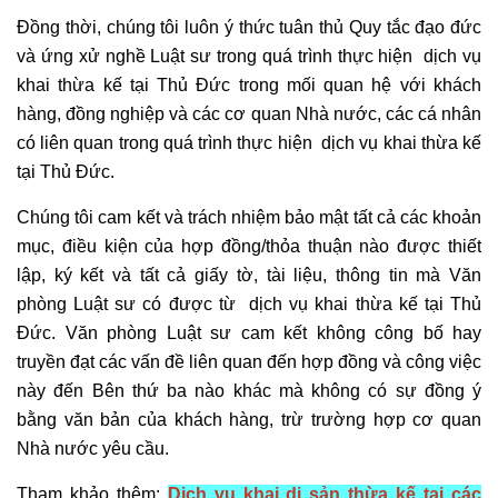
hôn
Đồng thời, chúng tôi luôn ý thức tuân thủ Quy tắc đạo đức
nhân
và ứng xử nghề Luật sư trong quá trình thực hiện dịch vụ
gia
khai thừa kế tại Thủ Đức trong mối quan hệ với khách
đình
hàng, đồng nghiệp và các cơ quan Nhà nước, các cá nhân
0909
có liên quan trong quá trình thực hiện dịch vụ khai thừa kế
160684
tại Thủ Đức.
Tổng
đài
Chúng tôi cam kết và trách nhiệm bảo mật tất cả các khoản
tư
mục, điều kiện của hợp đồng/thỏa thuận nào được thiết
vấn
lập, ký kết và tất cả giấy tờ, tài liệu, thông tin mà Văn
luật
phòng Luật sư có được từ dịch vụ khai thừa kế tại Thủ
doanh
Đức. Văn phòng Luật sư cam kết không công bố hay
nghiệp
truyền đạt các vấn đề liên quan đến hợp đồng và công việc
0978845617
này đến Bên thứ ba nào khác mà không có sự đồng ý
Hợp
bằng văn bản của khách hàng, trừ trường hợp cơ quan
đồng
Nhà nước yêu cầu.
và
Văn
Tham khảo thêm:
Dịch vụ khai di sản thừa kế tại các