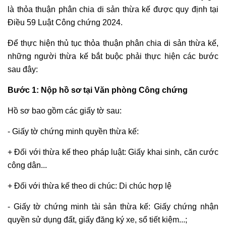
quyết
là thỏa thuận phân chia di sản thừa kế được quy định tại
tranh
Điều 59 Luật Công chứng 2024.
chấp
Để thực hiện thủ tục thỏa thuận phân chia di sản thừa kế,
lao
những người thừa kế bắt buộc phải thực hiện các bước
động
sau đây:
Tư
vấn
Bước 1: Nộp hồ sơ tại Văn phòng Công chứng
pháp
luật
Hồ sơ bao gồm các giấy tờ sau:
lao
- Giấy tờ chứng minh quyền thừa kế:
động
Hôn
+ Đối với thừa kế theo pháp luật: Giấy khai sinh, căn cước
nhân
công dân...
-
gia
+ Đối với thừa kế theo di chúc: Di chúc hợp lệ
đình
- Giấy tờ chứng minh tài sản thừa kế: Giấy chứng nhận
Tư
quyền sử dụng đất, giấy đăng ký xe, sổ tiết kiệm...;
vấn