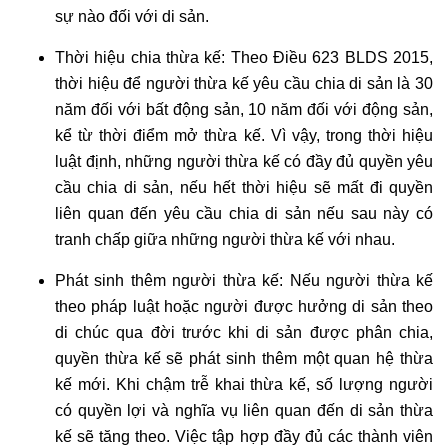
quyền
sự nào đối với di sản.
sử
Thời hiệu chia thừa kế: Theo Điều 623 BLDS 2015,
dụng
thời hiệu để người thừa kế yêu cầu chia di sản là 30
đất
năm đối với bất động sản, 10 năm đối với động sản,
Dịch
kể từ thời điểm mở thừa kế. Vì vậy, trong thời hiệu
vụ
luật định, những người thừa kế có đầy đủ quyền yêu
tách
cầu chia di sản, nếu hết thời hiệu sẽ mất đi quyền
thửa
nhà
liên quan đến yêu cầu chia di sản nếu sau này có
đất
tranh chấp giữa những người thừa kế với nhau.
Dịch
Phát sinh thêm người thừa kế: Nếu người thừa kế
vụ
theo pháp luật hoặc người được hưởng di sản theo
xin
di chúc qua đời trước khi di sản được phân chia,
giấy
quyền thừa kế sẽ phát sinh thêm một quan hệ thừa
phép
kế mới. Khi chậm trễ khai thừa kế, số lượng người
xây
có quyền lợi và nghĩa vụ liên quan đến di sản thừa
dựng
kế sẽ tăng theo. Việc tập hợp đầy đủ các thành viên
nhà