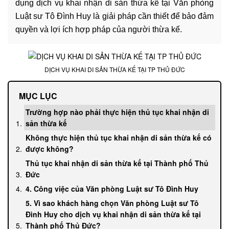
doanh
dụng dịch vụ khai nhận di sản thừa kế tại Văn phòng
nghiệp
Luật sư Tô Đình Huy là giải pháp cần thiết để bảo đảm
Dịch
quyền và lợi ích hợp pháp của người thừa kế.
vụ
mua
bán,
DỊCH VỤ KHAI DI SẢN THỪA KẾ TẠI TP THỦ ĐỨC
sáp
nhập
MỤC LỤC
Dịch
Trường hợp nào phải thực hiện thủ tục khai nhận di
vụ
sản thừa kế
đăng
Không thực hiện thủ tục khai nhận di sản thừa kế có
ký
được không?
kinh
Thủ tục khai nhận di sản thừa kế tại Thành phố Thủ
doanh
Đức
Tư
4. Công việc của Văn phòng Luật sư Tô Đình Huy
vấn
5. Vì sao khách hàng chọn Văn phòng Luật sư Tô
đầu
Đình Huy cho dịch vụ khai nhận di sản thừa kế tại
tư
Thành phố Thủ Đức?