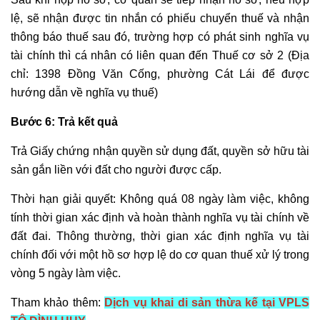
sản
lệ, sẽ nhận được tin nhắn có phiếu chuyển thuế và nhận
chung
thông báo thuế sau đó, trường hợp có phát sinh nghĩa vụ
Giải
quyết
tài chính thì cá nhân có liên quan đến Thuế cơ sở 2 (Địa
tranh
chỉ: 1398 Đồng Văn Cống, phường Cát Lái để được
chấp
hướng dẫn về nghĩa vụ thuế)
dân
Bước 6: Trả kết quả
sự
Luật
Trả Giấy chứng nhận quyền sử dụng đất, quyền sở hữu tài
sư
sản gắn liền với đất cho người được cấp.
hình
sự
Thời hạn giải quyết: Không quá 08 ngày làm việc, không
Tư
tính thời gian xác định và hoàn thành nghĩa vụ tài chính về
vấn
đất đai. Thông thường, thời gian xác định nghĩa vụ tài
pháp
chính đối với một hồ sơ hợp lệ do cơ quan thuế xử lý trong
luật
vòng 5 ngày làm việc.
hình
Tham khảo thêm:
Dịch vụ khai di sản thừa kế tại VPLS
sự