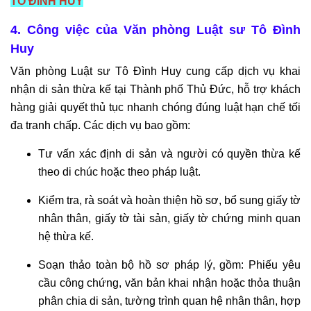
TÔ ĐÌNH HUY
Dịch
vụ
4. Công việc của Văn phòng Luật sư Tô Đình
luật
Huy
sư
Văn phòng Luật sư Tô Đình Huy cung cấp dịch vụ khai
bào
nhận di sản thừa kế tại Thành phố Thủ Đức, hỗ trợ khách
chữa
án
hàng giải quyết thủ tục nhanh chóng đúng luật hạn chế tối
hình
đa tranh chấp. Các dịch vụ bao gồm:
sự
Tư vấn xác định di sản và người có quyền thừa kế
Luật
theo di chúc hoặc theo pháp luật.
sư
hành
Kiểm tra, rà soát và hoàn thiện hồ sơ, bổ sung giấy tờ
chính
nhân thân, giấy tờ tài sản, giấy tờ chứng minh quan
Luật
hệ thừa kế.
sư
sở
Soạn thảo toàn bộ hồ sơ pháp lý, gồm: Phiếu yêu
hữu
cầu công chứng, văn bản khai nhận hoặc thỏa thuận
trí
phân chia di sản, tường trình quan hệ nhân thân, hợp