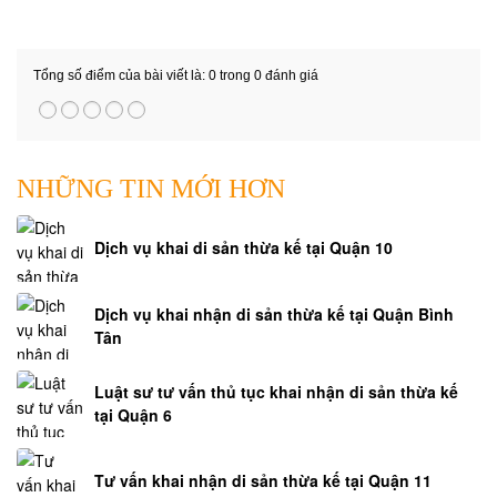
đình
Hỏi
đáp
Tổng số điểm của bài viết là: 0 trong 0 đánh giá
nhà
ở
Hỏi
NHỮNG TIN MỚI HƠN
đáp
lao
động
Dịch vụ khai di sản thừa kế tại Quận 10
Hỏi
đáp
Dịch vụ khai nhận di sản thừa kế tại Quận Bình
đầu
Tân
tư
Hỏi
Luật sư tư vấn thủ tục khai nhận di sản thừa kế
đáp
tại Quận 6
luật
cạnh
Tư vấn khai nhận di sản thừa kế tại Quận 11
tranh