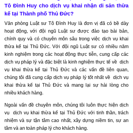
luật
Tô Đình Huy cho dịch vụ khai nhận di sản thừa
đất
kế tại Thành phố Thủ Đức?
đai
Văn phòng Luật sư Tô Đình Huy là đơn vị đã có bề dày
0909
hoạt động, với đội ngũ Luật sư được đào tạo bài bản,
160684
chính quy và có chuyên môn sâu trong việc dịch vụ khai
Tổng
thừa kế tại Thủ Đức. Với đội ngũ Luật sư có nhiều năm
đài
kinh nghiệm trong các hoạt động thực tiễn, cung cấp các
tư
vấn
dịch vụ pháp lý và đặc biệt là kinh nghiệm thực tế về dịch
luật
vụ khai thừa kế tại Thủ Đức và các vấn đề liên quan,
lao
chúng tôi đã cung cấp dịch vụ pháp lý tốt nhất về dịch vụ
động
khai thừa kế tại Thủ Đức và mang lại sự hài lòng cho
0978845617
nhiều khách hàng.
Tổng
Ngoài vấn đề chuyên môn, chúng tôi luôn thực hiện dịch
đài
vụ dịch vụ khai thừa kế tại Thủ Đức với tinh thần, trách
tư
nhiệm và sự tận tâm cao nhất, xây dựng niềm tin, sự an
vấn
tâm và an toàn pháp lý cho khách hàng.
luật