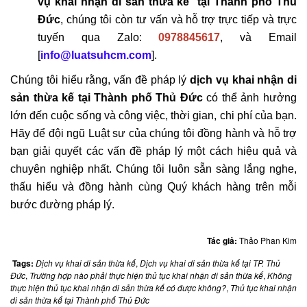
vụ khai nhận di sản thừa kế tại Thành phố Thủ
án
Đức
, chúng tôi còn tư vấn và hỗ trợ trực tiếp và trực
lệ
tuyến qua Zalo:
0978845617
, và Email
Hỏi
[
info@luatsuhcm.com
].
đáp
Hỏi
Chúng tôi hiểu rằng, vấn đề pháp lý
dịch vụ khai nhận di
đáp
sản thừa kế tại Thành phố Thủ Đức
có thể ảnh hưởng
thừa
lớn đến cuộc sống và công việc, thời gian, chi phí của bạn.
kế
Hãy để đội ngũ Luật sư của chúng tôi đồng hành và hỗ trợ
Hỏi
bạn giải quyết các vấn đề pháp lý một cách hiệu quả và
đáp
chuyên nghiệp nhất. Chúng tôi luôn sẵn sàng lắng nghe,
nhà
thấu hiểu và đồng hành cùng Quý khách hàng trên mỗi
đất
bước đường pháp lý.
Hỏi
đáp
Tác giả:
Thảo Phan Kim
hôn
Tags:
Dịch vụ khai di sản thừa kế
,
Dịch vụ khai di sản thừa kế tại TP. Thủ
nhân
Đức
,
Trường hợp nào phải thực hiện thủ tục khai nhận di sản thừa kế
,
Không
-
thực hiện thủ tục khai nhận di sản thừa kế có được không?
,
Thủ tục khai nhận
di sản thừa kế tại Thành phố Thủ Đức
Gia