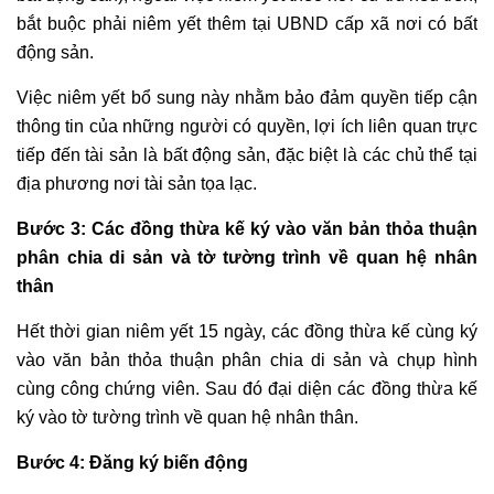
sau
bắt buộc phải niêm yết thêm tại UBND cấp xã nơi có bất
ly
động sản.
hôn
Thỏa
Việc niêm yết bổ sung này nhằm bảo đảm quyền tiếp cận
thuận
thông tin của những người có quyền, lợi ích liên quan trực
phân
tiếp đến tài sản là bất động sản, đặc biệt là các chủ thể tại
chia
địa phương nơi tài sản tọa lạc.
tài
sản
Bước 3: Các đồng thừa kế ký vào văn bản thỏa thuận
trong
phân chia di sản và tờ tường trình về quan hệ nhân
thời
thân
kỳ
hôn
Hết thời gian niêm yết 15 ngày, các đồng thừa kế cùng ký
nhân
vào văn bản thỏa thuận phân chia di sản và chụp hình
Luật
cùng công chứng viên. Sau đó đại diện các đồng thừa kế
sư
ký vào tờ tường trình về quan hệ nhân thân.
dân
Bước 4: Đăng ký biến động
sự