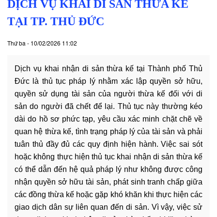
hóa
DỊCH VỤ KHAI DI SẢN THỪA KẾ
-
TẠI TP. THỦ ĐỨC
hoạt
động
Thứ ba - 10/02/2026 11:02
Lĩnh
vực
Dịch vụ khai nhận di sản thừa kế tại Thành phố Thủ
hành
Đức là thủ tục pháp lý nhằm xác lập quyền sở hữu,
nghề
quyền sử dụng tài sản của người thừa kế đối với di
Luật
sản do người đã chết để lại. Thủ tục này thường kéo
sư
dài do hồ sơ phức tạp, yêu cầu xác minh chặt chẽ về
doanh
quan hệ thừa kế, tình trạng pháp lý của tài sản và phải
nghiệp
tuân thủ đầy đủ các quy định hiện hành. Việc sai sót
Dịch
hoặc không thực hiện thủ tục khai nhận di sản thừa kế
vụ
có thể dẫn đến hệ quả pháp lý như không được công
luật
nhận quyền sở hữu tài sản, phát sinh tranh chấp giữa
sư
các đồng thừa kế hoặc gặp khó khăn khi thực hiện các
riêng
cho
giao dịch dân sự liên quan đến di sản. Vì vậy, việc sử