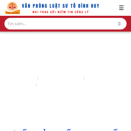
x
☰
GIỚI
THIỆU
LĨNH
VỰC
HÀNH
NGHỀ
GIẢI QUYẾT TRANH CHẤP DÂN SỰ
NGHIÊN
Trang chủ
Lĩnh vực hành nghề
Luật sư dân sự
CỨU-
Giải quyết tranh chấp dân sự
ẤN
PHẨM
HỎI
ĐÁP