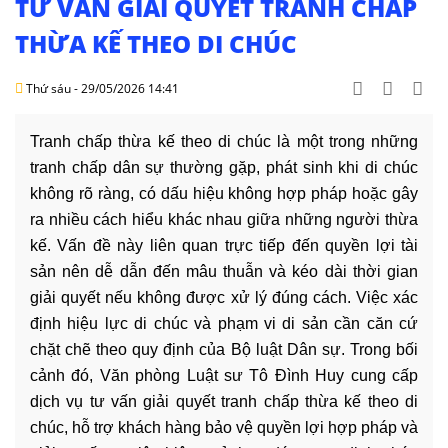
TƯ VẤN GIẢI QUYẾT TRANH CHẤP
DỊCH
VỤ
THỪA KẾ THEO DI CHÚC
VĂN
Thứ sáu - 29/05/2026 14:41
BẢN
Tranh chấp thừa kế theo di chúc là một trong những
THỦ
tranh chấp dân sự thường gặp, phát sinh khi di chúc
TỤC
không rõ ràng, có dấu hiệu không hợp pháp hoặc gây
ra nhiều cách hiểu khác nhau giữa những người thừa
LIÊN
HỆ
kế. Vấn đề này liên quan trực tiếp đến quyền lợi tài
sản nên dễ dẫn đến mâu thuẫn và kéo dài thời gian
giải quyết nếu không được xử lý đúng cách. Việc xác
định hiệu lực di chúc và phạm vi di sản cần căn cứ
chặt chẽ theo quy định của Bộ luật Dân sự. Trong bối
cảnh đó, Văn phòng Luật sư Tô Đình Huy cung cấp
dịch vụ tư vấn giải quyết tranh chấp thừa kế theo di
chúc, hỗ trợ khách hàng bảo vệ quyền lợi hợp pháp và