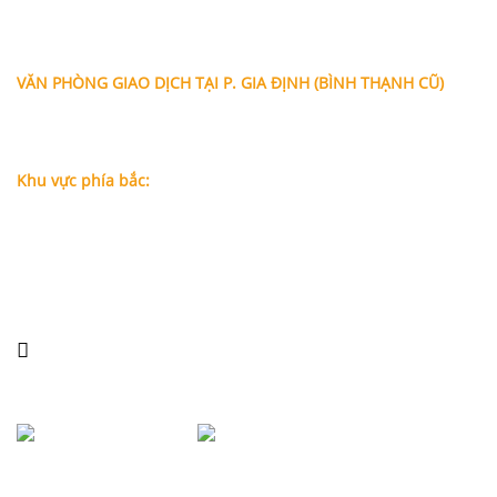
Địa chỉ: A-10-11 Centana Thủ Thiêm, số 36 Mai Chí Thọ,
Phường Bình Trưng (Q.2 cũ)
, Tp.Hồ Chí Minh
Điện thoại:
028 38991104 - 0978845617
- Luật sư Huy
VĂN PHÒNG GIAO DỊCH TẠI P. GIA ĐỊNH (BÌNH THẠNH CŨ)
Địa chỉ: Lầu 1, số 227A Xô Viết Nghệ Tĩnh, P. Gia Định
, Tp.Hồ
Chí Minh (Gần vòng xoay Hàng Xanh)
Điện thoại:
09
09160684 - Luật sư Phụng
Khu vực phía bắc:
Tầng 18, Tòa nhà N105, Ngõ 89 Đường Nguyễn Phong Sắc,
P.Dịch Vọng Hậu, Quận Cầu Giấy, Hà Nội
Điện thoại: 0967388898 - LS Chính
Email:
info@luatsuhcm.com
Website:
http://luatsuhcm.com/
Chúng tôi trên mạng xã hội