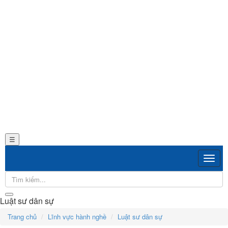
DỊCH
VỤ
VĂN
BẢN
THỦ
TỤC
LIÊN
HỆ
☰
Luật sư dân sự
Trang chủ
Lĩnh vực hành nghề
Luật sư dân sự