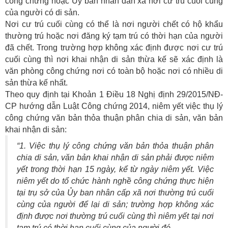
công chứng hoặc Ủy ban nhân dân xã nơi cư trú cuối cùng
của người có di sản.
Nơi cư trú cuối cùng có thể là nơi người chết có hộ khẩu
thường trú hoặc nơi đăng ký tạm trú có thời hạn của người
đã chết. Trong trường hợp không xác định được nơi cư trú
cuối cùng thì nơi khai nhận di sản thừa kế sẽ xác định là
văn phòng công chứng nơi có toàn bộ hoặc nơi có nhiều di
sản thừa kế nhất.
Theo quy định tại Khoản 1 Điều 18 Nghị định 29/2015/NĐ-
CP hướng dẫn Luật Công chứng 2014, niêm yết việc thụ lý
công chứng văn bản thỏa thuận phân chia di sản, văn bản
khai nhận di sản:
“1. Việc thụ lý công chứng văn bản thỏa thuận phân
chia di sản, văn bản khai nhận di sản phải được niêm
yết trong thời hạn 15 ngày, kể từ ngày niêm yết. Việc
niêm yết do tổ chức hành nghề công chứng thực hiện
tại trụ sở của Ủy ban nhân cấp xã nơi thường trú cuối
cùng của người để lại di sản; trường hợp không xác
định được nơi thường trú cuối cùng thì niêm yết tại nơi
tạm trú có thời hạn cuối cùng của người đó.