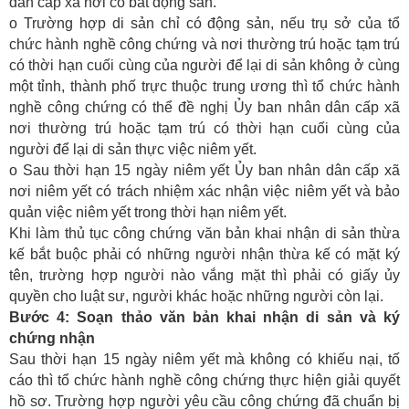
dân cấp xã nơi có bất động sản.
o Trường hợp di sản chỉ có động sản, nếu trụ sở của tổ
chức hành nghề công chứng và nơi thường trú hoặc tạm trú
có thời hạn cuối cùng của người để lại di sản không ở cùng
một tỉnh, thành phố trực thuộc trung ương thì tổ chức hành
nghề công chứng có thể đề nghị Ủy ban nhân dân cấp xã
nơi thường trú hoặc tạm trú có thời hạn cuối cùng của
người để lại di sản thực việc niêm yết.
o Sau thời hạn 15 ngày niêm yết Ủy ban nhân dân cấp xã
nơi niêm yết có trách nhiệm xác nhận việc niêm yết và bảo
quản việc niêm yết trong thời hạn niêm yết.
Khi làm thủ tục công chứng văn bản khai nhận di sản thừa
kế bắt buộc phải có những người nhận thừa kế có mặt ký
tên, trường hợp người nào vắng mặt thì phải có giấy ủy
quyền cho luật sư, người khác hoặc những người còn lại.
Bước 4: Soạn thảo văn bản khai nhận di sản và ký
chứng nhận
Sau thời hạn 15 ngày niêm yết mà không có khiếu nại, tố
cáo thì tổ chức hành nghề công chứng thực hiện giải quyết
hồ sơ. Trường hợp người yêu cầu công chứng đã chuẩn bị