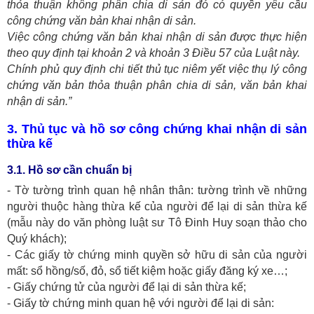
thỏa thuận không phân chia di sản đó có quyền yêu cầu
công chứng văn bản khai nhận di sản.
Việc công chứng văn bản khai nhận di sản được thực hiện
theo quy định tại khoản 2 và khoản 3 Điều 57 của Luật này.
Chính phủ quy định chi tiết thủ tục niêm yết việc thụ lý công
chứng văn bản thỏa thuận phân chia di sản, văn bản khai
nhận di sản.”
3. Thủ tục và hồ sơ công chứng khai nhận di sản
thừa kế
3.1. Hồ sơ cần chuẩn bị
- Tờ tường trình quan hệ nhân thân: tường trình về những
người thuộc hàng thừa kế của người để lại di sản thừa kế
(mẫu này do văn phòng luật sư Tô Đinh Huy soạn thảo cho
Quý khách);
- Các giấy tờ chứng minh quyền sở hữu di sản của người
mất: sổ hồng/số, đỏ, sổ tiết kiệm hoặc giấy đăng ký xe…;
- Giấy chứng tử của người để lại di sản thừa kế;
- Giấy tờ chứng minh quan hệ với người để lại di sản: