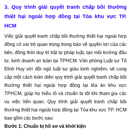
3. Quy trình giải quyết tranh chấp bồi thường 
HỎI
thiệt hại ngoài hợp đồng tại Tòa khu vực TP. 
ĐÁP
TƯ
HCM 
PHÁP
Việc giải quyết tranh chấp bồi thường thiệt hại ngoài hợp 
HỘ
đồng có vai trò quan trọng trong bảo vệ quyền lợi của các 
TỊCH
bên, đồng thời duy trì trật tự pháp luật, tạo môi trường đầu 
HỎI
tư, kinh doanh an toàn tại TPHCM. Văn phòng Luật sư Tô 
ĐÁP
Đình Huy với đội ngũ luật sự giàu kinh nghiệm, sẽ cung 
LUẬT
cấp một cách toàn diện quy trình giải quyết tranh chấp bồi 
DOANH
thường thiệt hại ngoài hợp đồng tại tòa án khu vực 
NGHIỆP
TPHCM, giúp họ hiểu rõ và chuẩn bị tốt khi tham gia các 
HỎI
vụ việc liên quan. Quy trình giải quyết tranh chấp bồi 
ĐÁP
thường thiệt hại ngoài hợp đồng tại Tòa khu vực TP. HCM 
LUẬT
bao gồm các bước sau: 
CÔNG
Bước 1: Chuẩn bị hồ sơ và khởi kiện
CHỨC