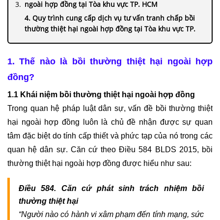
KINH
ngoài hợp đồng tại Tòa khu vực TP. HCM
DOANH
4. Quy trình cung cấp dịch vụ tư vấn tranh chấp bồi
thường thiệt hại ngoài hợp đồng tại Tòa khu vực TP.
TƯ
HCM của văn phòng Luật sư Tô Đình Huy
VẤN
5. Lợi ích khi thực hiện dịch vụ tại Văn phòng Luật sư
ĐẦU
1. Thế nào là bồi thường thiệt hại ngoài hợp 
Tô Đình Huy
TƯ
đồng?
6. Thông tin liên hệ của Văn phòng Luật sư Tô Đình
NƯỚC
Huy
NGOÀI
1.1 Khái niệm bồi thường thiệt hại ngoài hợp đồng
Trong quan hệ pháp luật dân sự, vấn đề bồi thường thiệt 
TƯ
hại ngoài hợp đồng luôn là chủ đề nhận được sự quan 
VẤN
tâm đặc biệt do tính cấp thiết và phức tạp của nó trong các 
SOẠN
THẢO
quan hệ dân sự. 
Căn cứ theo Điều 584 BLDS 2015, bồi 
HỢP
thường thiệt hại ngoài hợp đồng được hiểu như sau:
ĐỒNG
Điều 584. Căn cứ phát sinh trách nhiệm bồi 
TƯ
thường thiệt hại
VẤN
“Người nào có hành vi xâm phạm đến tính mạng, sức 
PHÁ