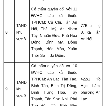
HỮU
TRÍ
Có thẩm quyền đối với 11 
TUỆ
ĐVHC cấp xã thuộc 
TPHCM: Củ Chi, Tân An 
TAND 
77B tỉnh lộ 
TƯ
Hội, Thái Mỹ, An Nhơn 
VẤN
8
khu 
8, xã Tân 
Tây, Nhuận Đức, Phú Hòa 
PHÁP
vực 8
An Hội.
LUẬT
Đông, Bình Mỹ, Đông 
Thạnh, Hóc Môn, Xuân 
TƯ
Thới Sơn, Bà Điềm.
VẤN
LUẬT
Có thẩm quyền đối với 10 
HÌNH
ĐVHC cấp xẫ thuộc 
SỰ
TPHCM: An Lạc, Tân Tạo, 
422/1 Hồ 
QUA
TAND 
TỔNG
Bình Tân, Bình Trị Đông, 
Học Lãm, 
9
khu 
ĐÀI
Bình Hưng Hòa, Tây 
phường An 
vực 9
0978845617
Thạnh, Tân Sơn Nhi, Phú 
Lạc.
Thọ Hòa, Tân Phú, Phú 