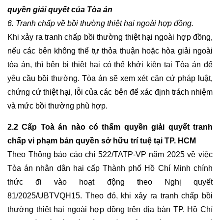
TƯ
quyền giải quyết của Tòa án
VẤN
6. Tranh chấp về bồi thường thiệt hại ngoài hợp đồng.
GIÀNH
QUYỀN
Khi xảy ra tranh chấp bồi thường thiệt hại ngoài hợp đồng, 
NUÔI
nếu các bên không thể tự thỏa thuận hoặc hòa giải ngoài 
CON
tòa án, thì bên bị thiệt hại có thể khởi kiện tại Tòa án để 
KHI
LY
yêu cầu bồi thường. Tòa án sẽ xem xét căn cứ pháp luật, 
HÔN
chứng cứ thiệt hại, lỗi của các bên để xác định trách nhiệm 
và mức bồi thường phù hợp.
TƯ
VẤN
2.2 Cấp Toà án nào có thẩm quyền giải quyết tranh 
TRANH
chấp vi phạm bản quyền sở hữu trí tuệ tại TP. HCM
CHẤP
Theo Thông báo cáo chí 522/TATP-VP năm 2025 về việc 
TÀI
SẢN
Tòa án nhân dân hai cấp Thành phố Hồ Chí Minh chính 
CHUNG
thức đi vào hoạt động theo Nghị quyết 
SAU
81/2025/UBTVQH15. Theo đó, khi xảy ra tranh chấp bồi 
LY
thường thiệt hại ngoài hợp đồng trên địa bàn TP. Hồ Chí 
HÔN