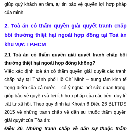
HÔN
giúp quý khách an tâm, tự tin bảo vệ quyền lợi hợp pháp 
của mình.
TƯ
VẤN
2. Toà án có thẩm quyền giải quyết tranh chấp 
THUẬN
bồi thường thiệt hại ngoài hợp đồng tại Toà án 
TÌNH
LY
khu vực TP.HCM
HÔN
2.1 Toà án có thẩm quyền giải quyết tranh chấp bồi 
thường thiệt hại ngoài hợp đồng không?  
TƯ
Việc xác định toà án có thẩm quyền giải quyết các tranh 
VẤN
LY
chấp này tại Thành phố Hồ Chí Minh – trung tâm kinh tế 
HÔN
trọng điểm của cả nước – có ý nghĩa hết sức quan trọng, 
CÓ
giúp bảo vệ quyền và lợi ích hợp pháp của các bên, duy trì 
YẾU
trật tự xã hội. 
Theo quy định tại Khoản 6 Điều 26 BLTTDS 
TỐ
NƯỚC
2015 về những tranh chấp về dân sự thuộc thẩm quyền 
NGOÀI
giải quyết của Tòa án:
Điều 26. Những tranh chấp về dân sự thuộc thẩm 