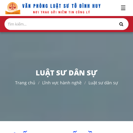
x
☰
GIỚI
THIỆU
+
VỀ
CHÚNG
TÔI
LUẬT SƯ DÂN SỰ
+
Trang chủ
Lĩnh vực hành nghề
Luật sư dân sự
NHÂN
SỰ
+
GIAO
DỊCH
NỔI
BẬT