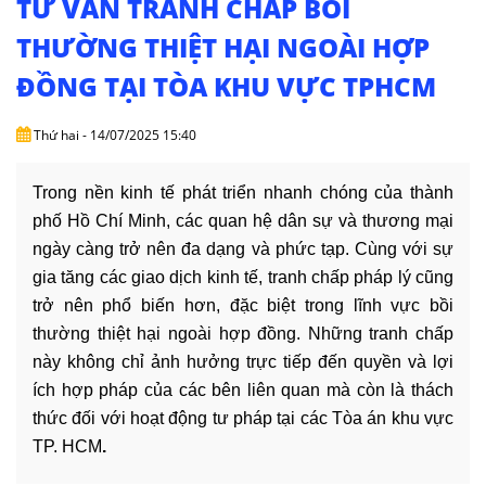
TƯ VẤN TRANH CHẤP BỒI
THƯỜNG THIỆT HẠI NGOÀI HỢP
+
VĂN
ĐỒNG TẠI TÒA KHU VỰC TPHCM
HÓA
-
Thứ hai - 14/07/2025 15:40
HOẠT
ĐỘNG
Trong nền kinh tế phát triển nhanh chóng của thành 
phố Hồ Chí Minh, các quan hệ dân sự và thương mại 
LĨNH
VỰC
ngày càng trở nên đa dạng và phức tạp. Cùng với sự 
HÀNH
gia tăng các giao dịch kinh tế, tranh chấp pháp lý cũng 
NGHỀ
trở nên phổ biến hơn, đặc biệt trong lĩnh vực bồi 
thường thiệt hại ngoài hợp đồng. Những tranh chấp 
LUẬT
này không chỉ ảnh hưởng trực tiếp đến quyền và lợi 
SƯ
ích hợp pháp của các bên liên quan mà còn là thách 
DOANH
thức đối với hoạt động tư pháp tại các Tòa án khu vực 
NGHIỆP
TP. HCM
.
DỊCH