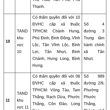
TỔNG
Thạnh.
ĐÀI
TƯ
Có thẩm quyền đối với 10 
VẤN
LUẬT
ĐVHC cấp xã thuộc 
Số 4 
ĐẤT
TAND 
TPHCM: Chánh Hưng, 
đường 3 
ĐAI
khu 
Phú Định, Bình Đông, Vĩnh 
Trung tâm 
0909
10
vực 
Lộc, Tân Vĩnh Lộc, Bình 
hành chính 
160684
10
Lợi, Tân Nhựt, Bình 
xã Tân 
TỔNG
Chánh, Hưng Long, Bình 
Nhựt.
ĐÀI
Hưng. 
TƯ
VẤN
Có thẩm quyền đối với 06 
Số 989 
LUẬT
ĐVHC cấp xã thuộc 
đường 2/9, 
LAO
TPHCM: Vũng Tàu, Tam 
Phường 
ĐỘNG
TAND 
0978845617
Thắng, Rạch Dừa, Phước 
Phước 
11
khu 
Thắng, Côn Đảo, Long 
Thắng, 
vực 11
TỔNG