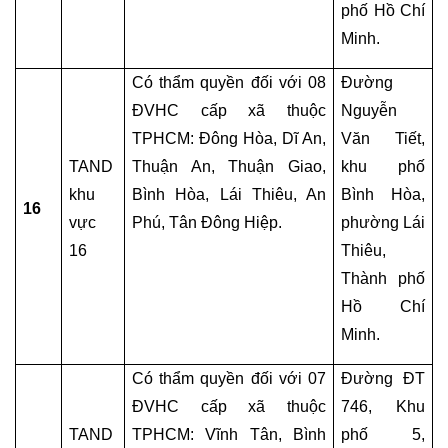
phố Hồ Chí 
CẬP
Minh.
NHẬT
PHÁP
Có thẩm quyền đối với 08 
Đường 
LÝ
ĐVHC cấp xã thuộc 
Nguyễn 
TPHCM: Đông Hòa, Dĩ An, 
Văn Tiết, 
BẢN
TAND 
Thuận An, Thuận Giao, 
khu phố 
ÁN
-
khu 
Bình Hòa, Lái Thiêu, An 
Bình Hòa, 
16
ÁN
vực 
Phú, Tân Đông Hiệp.
phường Lái 
LỆ
16
Thiêu, 
Thành phố 
HỎI
Hồ Chí 
ĐÁP
Minh.
HỎI
Có thẩm quyền đối với 07 
Đường ĐT 
ĐÁP
THỪA
ĐVHC cấp xã thuộc 
746, Khu 
KẾ
TAND 
TPHCM: Vĩnh Tân, Bình 
phố 5, 