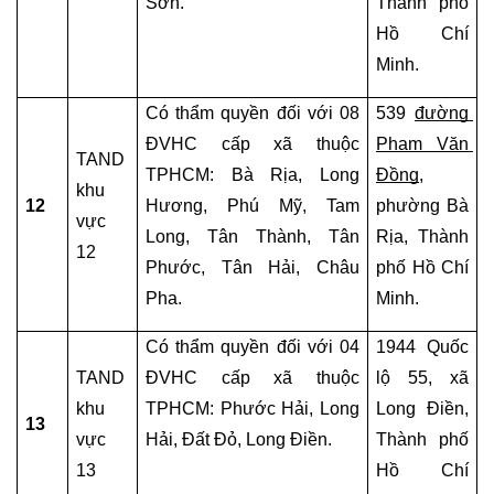
Sơn.
Thành phố 
ĐÀI
Hồ Chí 
TƯ
Minh.
VẤN
LUẬT
Có thẩm quyền đối với 08 
539 
đường 
HÔN
NHÂN
ĐVHC cấp xã thuộc 
Phạm Văn 
TAND 
GIA
TPHCM: Bà Rịa, Long 
Đồng
, 
ĐÌNH
khu 
12
Hương, Phú Mỹ, Tam 
phường Bà 
0909
vực 
Long, Tân Thành, Tân 
Rịa, Thành 
160684
12
Phước, Tân Hải, Châu 
phố Hồ Chí 
TỔNG
Pha.
Minh.
ĐÀI
TƯ
Có thẩm quyền đối với 04 
1944 Quốc 
VẤN
TAND 
ĐVHC cấp xã thuộc 
lộ 55, xã 
LUẬT
khu 
TPHCM: Phước Hải, Long 
Long Điền, 
DOANH
13
vực 
Hải, Đất Đỏ, Long Điền.
Thành phố 
NGHIỆP
0978845617
13
Hồ Chí 