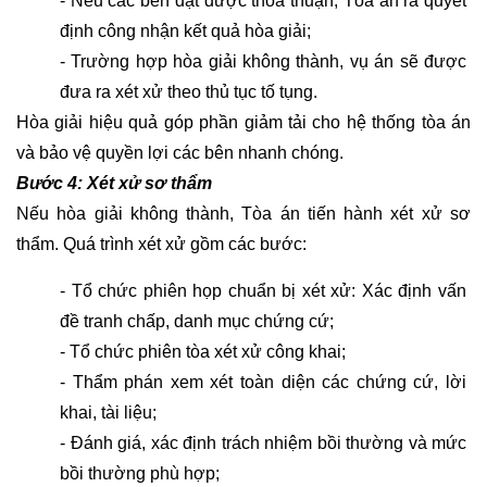
- Nếu các bên đạt được thoả thuận, Tòa án ra quyết 
ĐÁP
định công nhận kết quả hòa giải;
LUẬT
- Trường hợp hòa giải không thành, vụ án sẽ được 
SỞ
HỮU
đưa ra xét xử theo thủ tục tố tụng.
TRÍ
Hòa giải hiệu quả góp phần giảm tải cho hệ thống tòa án 
TUỆ
và bảo vệ quyền lợi các bên nhanh chóng.
Bước 4: Xét xử sơ thẩm
DỊCH
Nếu hòa giải không thành, Tòa án tiến hành xét xử sơ 
VỤ
thẩm. Quá trình xét xử gồm các bước:
VĂN
- Tổ chức phiên họp chuẩn bị xét xử: Xác định vấn 
BẢN
đề tranh chấp, danh mục chứng cứ;
- Tổ chức phiên tòa xét xử công khai;
THỦ
TỤC
- Thẩm phán xem xét toàn diện các chứng cứ, lời 
khai, tài liệu;
LIÊN
- Đánh giá, xác định trách nhiệm bồi thường và mức 
HỆ
bồi thường phù hợp;