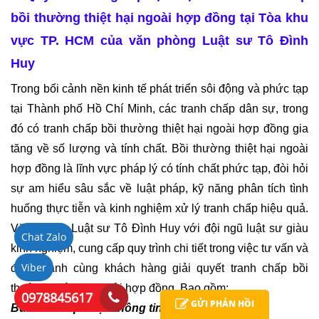
bồi thường thiệt hại ngoài hợp đồng tại Tòa khu 
vực TP. HCM của văn phòng Luật sư Tô Đình 
Huy
Trong bối cảnh nền kinh tế phát triển sôi động và phức tạp 
tại Thành phố Hồ Chí Minh, các tranh chấp dân sự, trong 
đó có tranh chấp bồi thường thiệt hại ngoài hợp đồng gia 
tăng về số lượng và tính chất. Bồi thường thiệt hại ngoài 
hợp đồng là lĩnh vực pháp lý có tính chất phức tạp, đòi hỏi 
sự am hiểu sâu sắc về luật pháp, kỹ năng phân tích tình 
huống thực tiễn và kinh nghiệm xử lý tranh chấp hiệu quả. 
Văn phòng Luật sư Tô Đình Huy với đội ngũ luật sư giàu 
Chat Zalo
kinh nghiệm, cung cấp quy trình chi tiết trong việc tư vấn và 
Viber
đồng hành cùng khách hàng giải quyết tranh chấp bồi 
thường thiệt hại ngoài hợp đồng. Bao gồm: 
0978845617
GỬI PHẢN HỒI
Bước 1: Tiếp nhận thông tin và hồ sơ vụ việc