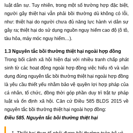
THỬA
luật dân sự. Tuy nhiên, trong một số trường hợp đặc biệt, 
NHÀ
người gây thiệt hại vẫn phải bồi thường dù không có lỗi, 
ĐẤT
như: thiệt hại do người chưa đủ năng lực hành vi dân sự 
gây ra; thiệt hại do sử dụng nguồn nguy hiểm cao độ (ô tô, 
DỊCH
tàu hỏa, máy móc nguy hiểm…).
VỤ
XIN
1.3 Nguyên tắc bồi thường thiệt hại ngoài hợp đồng
GIẤY
PHÉP
Trong bối cảnh xã hội hiện đại với nhiều tranh chấp phát 
XÂY
sinh từ các hoạt động ngoài hợp đồng việc hiểu rõ và vận 
DỰNG
dụng đúng nguyên tắc bồi thường thiệt hại ngoài hợp đồng 
NHÀ
là yêu cầu thiết yếu nhằm bảo vệ quyền lợi hợp pháp của 
cá nhân, tổ chức, đồng thời góp phần duy trì trật tự pháp 
DỊCH
VỤ
luật và ổn định xã hội. Căn cứ 
Điều 585 BLDS 2015 
về 
HOÀN
nguyên tắc bồi thường thiệt hại ngoài hợp đồng: 
CÔNG
Điều 585. Nguyên tắc bồi thường thiệt hại
NHÀ
Ở