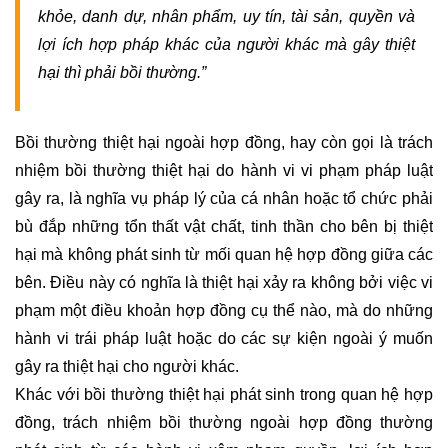
khỏe, danh dự, nhân phẩm, uy tín, tài sản, quyền và 
SẢN
DOANH
lợi ích hợp pháp khác của người khác mà gây thiệt 
NGHIỆP
hại thì phải bồi thường.”
TƯ
VẤN
Bồi thường thiệt hại ngoài hợp đồng, hay còn gọi là trách 
GIẢI
nhiệm bồi thường thiệt hại do hành vi vi phạm pháp luật 
QUYẾT
gây ra, là nghĩa vụ pháp lý của cá nhân hoặc tổ chức phải 
TRANH
CHẤP
bù đắp những tổn thất vật chất, tinh thần cho bên bị thiệt 
NỘI
hại mà không phát sinh từ mối quan hệ hợp đồng giữa các 
BỘ
bên. Điều này có nghĩa là thiệt hại xảy ra không bởi việc vi 
phạm một điều khoản hợp đồng cụ thể nào, mà do những 
LUẬT
hành vi trái pháp luật hoặc do các sự kiện ngoài ý muốn 
SƯ
TRANH
gây ra thiệt hại cho người khác.
TỤNG
Khác với bồi thường thiệt hại phát sinh trong quan hệ hợp 
đồng, trách nhiệm bồi thường ngoài hợp đồng thường 
LUẬT