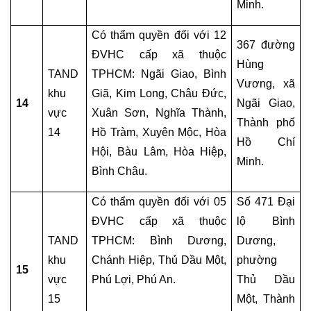
Minh.
HỢP
ĐỒNG
Có thẩm quyền đối với 12 
367 đường 
VÀ
ĐVHC cấp xã thuộc 
VĂN
Hùng 
TAND 
TPHCM: Ngãi Giao, Bình 
BẢN
Vương, xã 
khu 
Giã, Kim Long, Châu Đức, 
14
Ngãi Giao, 
vực 
Xuân Sơn, Nghĩa Thành, 
NGHIÊN
Thành phố 
CỨU-
14
Hồ Tràm, Xuyên Mộc, Hòa 
Hồ Chí 
ẤN
Hội, Bàu Lâm, Hòa Hiệp, 
PHẨM
Minh.
Bình Châu.
BÀI
Có thẩm quyền đối với 05 
Số 471 Đại 
VIẾT
ĐVHC cấp xã thuộc 
lộ Bình 
TAND 
TPHCM: Bình Dương, 
Dương, 
BẢN
khu 
Chánh Hiệp, Thủ Dầu Một, 
phường 
TIN
15
PHÁP
vực 
Phú Lợi, Phú An.
Thủ Dầu 
LUẬT
15
Một, Thành 