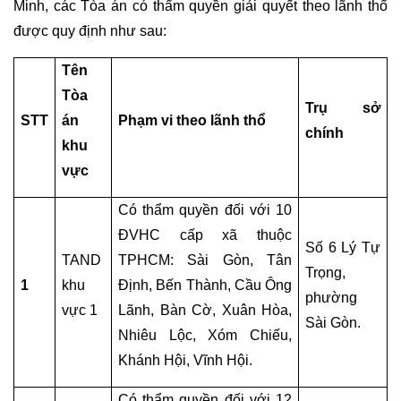
Minh, các Tòa án có thẩm quyền giải quyết theo lãnh thổ 
THỎA
được quy định như sau: 
THUẬN
PHÂN
Tên 
CHIA
Tòa 
Trụ sở 
TÀI
STT
án 
Phạm vi theo lãnh thổ
SẢN
chính
khu 
TRONG
THỜI
vực
KỲ
HÔN
Có thẩm quyền đối với 10 
NHÂN
ĐVHC cấp xã thuộc 
Số 6 Lý Tự 
TAND 
TPHCM: Sài Gòn, Tân 
Trọng, 
LUẬT
1
khu 
Định, Bến Thành, Cầu Ông 
SƯ
phường 
vực 1
Lãnh, Bàn Cờ, Xuân Hòa, 
DÂN
Sài Gòn.
SỰ
Nhiêu Lộc, Xóm Chiếu, 
Khánh Hội, Vĩnh Hội. 
TƯ
Có thẩm quyền đối với 12 