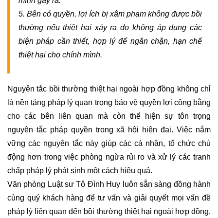
mình gây ra.
5. Bên có quyền, lợi ích bị xâm phạm không được bồi 
TƯ
thường nếu thiệt hại xảy ra do không áp dụng các 
VẤN
biện pháp cần thiết, hợp lý để ngăn chặn, hạn chế 
PHÁP
LUẬT
thiệt hại cho chính mình.
LAO
ĐỘNG
Nguyên tắc bồi thường thiệt hại ngoài hợp đồng không chỉ 
HÔN
là nền tảng pháp lý quan trọng bảo vệ quyền lợi công bằng 
NHÂN
cho các bên liên quan mà còn thể hiện sự tôn trọng 
-
nguyên tắc pháp quyền trong xã hội hiện đại. Việc nắm 
GIA
vững các nguyên tắc này giúp các cá nhân, tổ chức chủ 
ĐÌNH
động hơn trong việc phòng ngừa rủi ro và xử lý các tranh 
TƯ
chấp pháp lý phát sinh một cách hiệu quả.
VẤN
Văn phòng Luật sư Tô Đình Huy luôn sẵn sàng đồng hành 
ĐƠN
cùng quý khách hàng để tư vấn và giải quyết mọi vấn đề 
PHƯƠNG
pháp lý liên quan đến bồi thường thiệt hại ngoài hợp đồng, 
LY