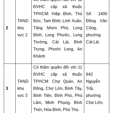
VẤN
LẬP
ĐVHC cấp xã thuộc 
DI
TPHCM: Hiệp Bình, Thủ 
Số 1400 
CHÚC
TAND 
Đức, Tam Bình, Linh Xuân, 
Đồng Văn 
2
khu 
Tăng Nhơn Phú, Long 
Cống, 
DỊCH
VỤ
vực 2
Bình, Long Phước, Long 
phường 
KÊ
Trường, Cát Lái, Bình 
Cát Lái.
KHAI
Trưng, Phước Long, An 
DI
Khánh
SẢN
THỪA
Có thẩm quyền đối với 11 
KẾ
ĐVHC cấp xã thuộc 
642 
TƯ
TAND 
TPHCM: Chợ Quán, An 
Nguyễn 
VẤN
3
khu 
Đông, Chợ Lớn, Bình Tây, 
Trãi, 
TRANH
vực 3
Bình Tiên, Bình Phú, Phú 
phường 
CHẤP
Lâm, Minh Phụng, Bình 
Chợ Lớn.
TÀI
SẢN
Thới, Hòa Bình, Phú Thọ.