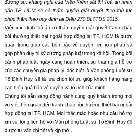
đương sự; kháng nghị của Viện Kiểm sát thì Toà án nhân 
KHẨU
dân TP. HCM sẽ có thẩm quyền giải quyết theo thủ tục 
phúc thẩm theo quy định tại Điều 270 BLTTDS 2015.
HỎI
Việc xác định toà án có thẩm quyền giải quyết tranh chấp 
ĐÁP
LUẬT
bồi thường thiệt hại ngoài hợp đồng tại TP. HCM là bước 
XÂY
quan trọng giúp các bên bảo vệ quyền lợi hợp pháp và 
DỰNG
góp phần duy trì kỷ cương pháp luật trong xã hội. Trong bối 
cảnh pháp luật ngày càng hoàn thiện, sự tham gia hỗ trợ 
HỎI
của các chuyên gia pháp lý, đặc biệt là Văn phòng Luật sư 
ĐÁP
LUẬT
Tô Đình Huy, sẽ là lựa chọn tối ưu giúp khách hàng nâng 
HÌNH
cao hiệu quả bảo vệ quyền và lợi ích của mình.
SỰ
Chúng tôi sẵn sàng đồng hành cùng quý khách trong mọi 
vụ việc liên quan đến tranh chấp bồi thường thiệt hại ngoài 
HỎI
hợp đồng tại TP. HCM. Mọi thắc mắc hoặc nhu cầu hỗ trợ 
ĐÁP
LUẬT
xin vui lòng liên hệ với Văn phòng Luật sư Tô Đình Huy để 
DÂN
được tư vấn chi tiết và kịp thời.
SỰ