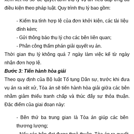
LUẬT
HỢP
điều kiện theo pháp luật. Quy trình thụ lý bao gồm:
ĐỒNG
- Kiểm tra tính hợp lệ của đơn khởi kiện, các tài liệu 
HỎI
đính kèm;
ĐÁP
- Gửi thông báo thụ lý cho các bên liên quan;
LUẬT
- Phân công thẩm phán giải quyết vụ án.
XUẤT
Thời gian thụ lý không quá 7 ngày làm việc kể từ ngày 
NHẬP
CẢNH
nhận đơn hợp lệ.
Bước 3: Tiến hành hòa giải
HỎI
Theo quy định của Bộ luật Tố tụng Dân sự, trước khi đưa 
ĐÁP
vụ án ra xét xử, Tòa án sẽ tiến hành hòa giải giữa các bên 
LUẬT
nhằm giảm thiểu tranh chấp và thúc đẩy sự thỏa thuận. 
THƯƠNG
MẠI
Đặc điểm của giai đoạn này:
QUỐC
TẾ
- Bên thứ ba trung gian là Tòa án giúp các bên 
thương lượng;
HỎI