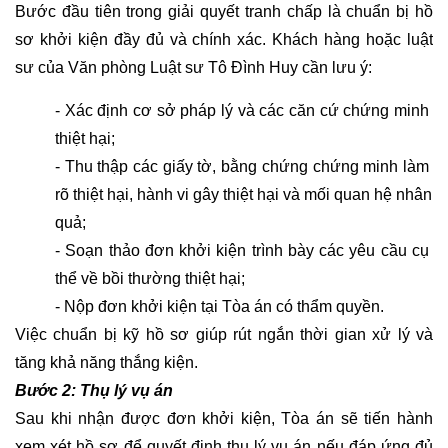
VIÊN
Bước đầu tiên trong giải quyết tranh chấp là chuẩn bị hồ 
CHỨC
sơ khởi kiện đầy đủ và chính xác. Khách hàng hoặc luật 
sư của Văn phòng Luật sư Tô Đình Huy cần lưu ý:
HỎI
ĐÁP
- Xác định cơ sở pháp lý và các căn cứ chứng minh 
LUẬT
thiệt hại;
HÀNH
- Thu thập các giấy tờ, bằng chứng chứng minh làm 
CHÍNH
rõ thiệt hại, hành vi gây thiệt hại và mối quan hệ nhân 
HỎI
quả;
ĐÁP
- Soạn thảo đơn khởi kiện trình bày các yêu cầu cụ 
LUẬT
thể về bồi thường thiệt hại;
THUẾ
- Nộp đơn khởi kiện tại Tòa án có thẩm quyền.
-
TÀI
Việc chuẩn bị kỹ hồ sơ giúp rút ngắn thời gian xử lý và 
CHÍNH
tăng khả năng thắng kiện.
Bước 2: Thụ lý vụ án
HỎI
Sau khi nhận được đơn khởi kiện, Tòa án sẽ tiến hành 
ĐÁP
xem xét hồ sơ để quyết định thụ lý vụ án nếu đáp ứng đủ 