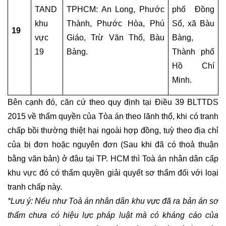
HỎI
TAND 
TPHCM: An Long, Phước 
phố Đồng 
ĐÁP
LAO
khu 
Thành, Phước Hòa, Phú 
Sổ, xã Bàu 
19
ĐỘNG
vực 
Giáo, Trừ Văn Thố, Bàu 
Bàng, 
19
Bàng. 
Thành phố 
HỎI
Hồ Chí 
ĐÁP
Minh.
ĐẦU
TƯ
Bên cạnh đó, căn cứ theo quy định tại Điều 39 BLTTDS 
2015 về thẩm quyền của Tòa án theo lãnh thổ, khi có tranh 
HỎI
chấp bồi thường thiệt hại ngoài hợp đồng, tuỳ theo địa chỉ 
ĐÁP
LUẬT
của bị đơn hoặc nguyên đơn (Sau khi đã có thoả thuận 
CẠNH
bằng văn bản) ở đâu tại TP. HCM thì Toà án nhân dân cấp 
TRANH
khu vực đó có thẩm quyền giải quyết sơ thẩm đối với loại 
tranh chấp này. 
HỎI
*Lưu ý: Nếu như Toà án nhân dân khu vực đã ra bản án sơ 
ĐÁP
XUẤT
thẩm chưa có hiệu lực pháp luật mà có kháng cáo của 
NHẬP