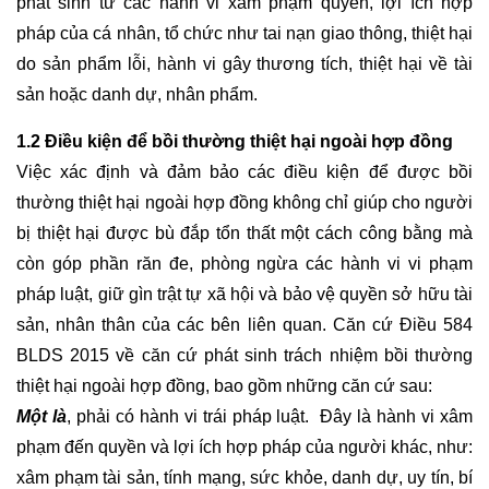
phát sinh từ các hành vi xâm phạm quyền, lợi ích hợp 
SƯ
pháp của cá nhân, tổ chức như tai nạn giao thông, thiệt hại 
NHÀ
ĐẤT
do sản phẩm lỗi, hành vi gây thương tích, thiệt hại về tài 
sản hoặc danh dự, nhân phẩm.
GIẢI
1.2 Điều kiện để bồi thường thiệt hại ngoài hợp đồng
QUYẾT
TRANH
Việc xác định và đảm bảo các điều kiện để được bồi 
CHẤP
thường thiệt hại ngoài hợp đồng không chỉ giúp cho người 
ĐẤT
bị thiệt hại được bù đắp tổn thất một cách công bằng mà 
ĐAI
còn góp phần răn đe, phòng ngừa các hành vi vi phạm 
pháp luật, giữ gìn trật tự xã hội và bảo vệ quyền sở hữu tài 
DỊCH
VỤ
sản, nhân thân của các bên liên quan. Căn cứ Điều 584 
HỢP
BLDS 2015 về căn cứ phát sinh trách nhiệm bồi thường 
THỨC
thiệt hại ngoài hợp đồng, bao gồm những căn cứ sau: 
HÓA
NHÀ
Một là
, phải có hành vi trái pháp luật. 
 Đây là hành vi xâm 
ĐẤT
phạm đến quyền và lợi ích hợp pháp của người khác, như: 
xâm phạm tài sản, tính mạng, sức khỏe, danh dự, uy tín, bí 