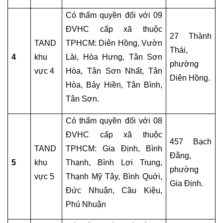
CHUNG
Có thẩm quyền đối với 09 
GIẢI
ĐVHC cấp xã thuộc 
27 Thành 
QUYẾT
TAND 
TPHCM: Diên Hồng, Vườn 
Thái, 
TRANH
4
khu 
Lài, Hòa Hưng, Tân Sơn 
CHẤP
phường 
vực 4
Hòa, Tân Sơn Nhất, Tân 
DÂN
Diên Hồng.
SỰ
Hòa, Bảy Hiền, Tân Bình, 
Tân Sơn.
LUẬT
SƯ
Có thẩm quyền đối với 08 
HÌNH
ĐVHC cấp xã thuộc 
457 Bạch 
SỰ
TAND 
TPHCM: Gia Định, Bình 
Đằng, 
5
khu 
Thạnh, Bình Lợi Trung, 
TƯ
phường 
vực 5
Thạnh Mỹ Tây, Bình Quới, 
VẤN
Gia Định.
PHÁP
Đức Nhuận, Cầu Kiệu, 
LUẬT
Phú Nhuận
HÌNH