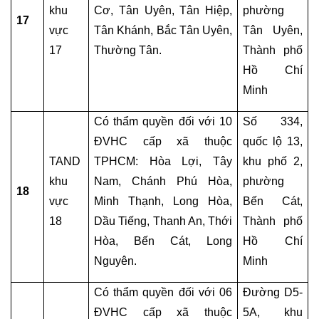
khu 
Cơ, Tân Uyên, Tân Hiệp, 
phường 
17
HỎI
vực 
Tân Khánh, Bắc Tân Uyên, 
Tân Uyên, 
ĐÁP
17
Thường Tân.
Thành phố 
NHÀ
ĐẤT
Hồ Chí 
Minh
HỎI
ĐÁP
Có thẩm quyền đối với 10 
Số 334, 
HÔN
ĐVHC cấp xã thuộc 
quốc lộ 13, 
NHÂN
TAND 
TPHCM: Hòa Lợi, Tây 
khu phố 2, 
-
khu 
Nam, Chánh Phú Hòa, 
phường 
GIA
18
ĐÌNH
vực 
Minh Thạnh, Long Hòa, 
Bến Cát, 
18
Dầu Tiếng, Thanh An, Thới 
Thành phố 
HỎI
Hòa, Bến Cát, Long 
Hồ Chí 
ĐÁP
Nguyên.
Minh
NHÀ
Ở
Có thẩm quyền đối với 06 
Đường D5-
ĐVHC cấp xã thuộc 
5A, khu 