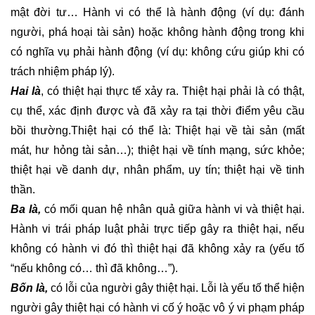
DỊCH
mật đời tư… Hành vi có thể là hành động (ví dụ: đánh 
VỤ
người, phá hoại tài sản) hoặc không hành động trong khi 
ĐĂNG
BỘ
có nghĩa vụ phải hành động (ví dụ: không cứu giúp khi có 
NHÀ
trách nhiệm pháp lý).
ĐẤT
Hai là
, có thiệt hại thực tế xảy ra. Thiệt hại phải là có thật, 
cụ thể, xác định được và đã xảy ra tại thời điểm yêu cầu 
DỊCH
bồi thường.Thiệt hại có thể là: Thiệt hại về tài sản (mất 
VỤ
CHUYỂN
mát, hư hỏng tài sản…); thiệt hại về tính mạng, sức khỏe; 
MỤC
thiệt hại về danh dự, nhân phẩm, uy tín; thiệt hại về tinh 
ĐÍCH
thần. 
QUYỀN
Ba là,
 có mối quan hệ nhân quả giữa hành vi và thiệt hại. 
SỬ
DỤNG
Hành vi trái pháp luật phải trực tiếp gây ra thiệt hại, nếu 
ĐẤT
không có hành vi đó thì thiệt hại đã không xảy ra (yếu tố 
“nếu không có… thì đã không…”).
DỊCH
Bốn là,
 có lỗi của người gây thiệt hại. Lỗi là yếu tố thể hiện 
VỤ
người gây thiệt hại có hành vi cố ý hoặc vô ý vi phạm pháp 
TÁCH