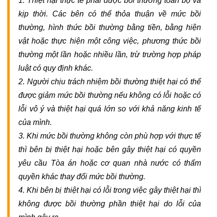
1. Thiệt hại thực tế phải được bồi thường toàn bộ và 
kịp thời. Các bên có thể thỏa thuận về mức bồi 
LUẬT
SƯ
thường, hình thức bồi thường bằng tiền, bằng hiện 
KINH
vật hoặc thực hiện một công việc, phương thức bồi 
TẾ
thường một lần hoặc nhiều lần, trừ trường hợp pháp 
luật có quy định khác.
LAO
2. Người chịu trách nhiệm bồi thường thiệt hại có thể 
ĐỘNG
-
được giảm mức bồi thường nếu không có lỗi hoặc có 
BẢO
lỗi vô ý và thiệt hại quá lớn so với khả năng kinh tế 
HIỂM
của mình.
3. Khi mức bồi thường không còn phù hợp với thực tế 
LUẬT
thì bên bị thiệt hại hoặc bên gây thiệt hại có quyền 
SƯ
GIẢI
yêu cầu Tòa án hoặc cơ quan nhà nước có thẩm 
QUYẾT
quyền khác thay đổi mức bồi thường.
TRANH
4. Khi bên bị thiệt hại có lỗi trong việc gây thiệt hại thì 
CHẤP
LAO
không được bồi thường phần thiệt hại do lỗi của 
ĐỘNG