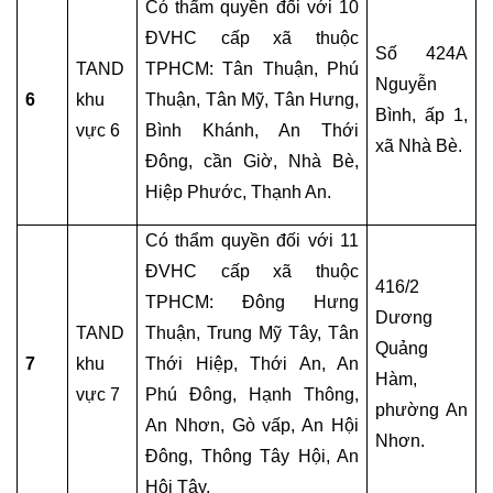
SỰ
Có thẩm quyền đối với 10 
ĐVHC cấp xã thuộc 
Số 424A 
DỊCH
TAND 
TPHCM: Tân Thuận, Phú 
VỤ
Nguyễn 
6
khu 
Thuận, Tân Mỹ, Tân Hưng, 
LUẬT
Bình, ấp 1, 
SƯ
vực 6
Bình Khánh, An Thới 
xã Nhà Bè.
BÀO
Đông, cần Giờ, Nhà Bè, 
CHỮA
Hiệp Phước, Thạnh An.
ÁN
HÌNH
Có thẩm quyền đối với 11 
SỰ
ĐVHC cấp xã thuộc 
416/2 
TPHCM: Đông Hưng 
LUẬT
Dương 
SƯ
TAND 
Thuận, Trung Mỹ Tây, Tân 
Quảng 
HÀNH
7
khu 
Thới Hiệp, Thới An, An 
Hàm, 
CHÍNH
vực 7
Phú Đông, Hạnh Thông, 
phường An 
An Nhơn, Gò vấp, An Hội 
LUẬT
Nhơn.
Đông, Thông Tây Hội, An 
SƯ
SỞ
Hội Tây.