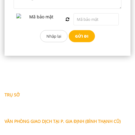
THÔNG TIN LIÊN HỆ
TRỤ SỞ
Địa chỉ: A-10-11 Centana Thủ Thiêm, số 36 Mai Chí Thọ,
Phường Bình Trưng (Q.2 cũ)
, Tp.Hồ Chí Minh
Điện thoại:
028 38991104 - 0978845617
- Luật sư Huy
VĂN PHÒNG GIAO DỊCH TẠI P. GIA ĐỊNH (BÌNH THẠNH CŨ)
Địa chỉ: Lầu 1, số 227A Xô Viết Nghệ Tĩnh, P. Gia Định
, Tp.Hồ
Chí Minh (Gần vòng xoay Hàng Xanh)