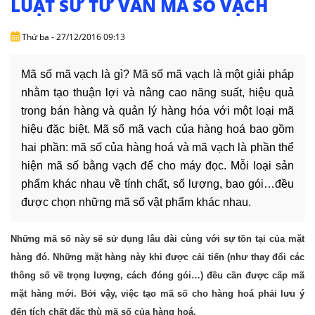
LUẬT SƯ TƯ VẤN MÃ SỐ VẠCH
DỊCH
VỤ
Thứ ba - 27/12/2016 09:13
VĂN
BẢN
Mã số mã vạch là gì? Mã số mã vạch là một giải pháp
nhằm tạo thuận lợi và nâng cao năng suất, hiệu quả
THỦ
trong bán hàng và quản lý hàng hóa với một loại mã
TỤC
hiệu đặc biệt. Mã số mã vạch của hàng hoá bao gồm
hai phần: mã số của hàng hoá và mã vạch là phần thể
LIÊN
hiện mã số bằng vạch để cho máy đọc. Mỗi loại sản
HỆ
phẩm khác nhau về tính chất, số lượng, bao gói…đều
được chọn những mã số vật phẩm khác nhau.
Những mã số này sẽ sử dụng lâu dài cùng với sự tồn tại của mặt
hàng đó. Những mặt hàng này khi được cải tiến (như thay đổi các
thông số về trọng lượng, cách đóng gói…) đều cần được cấp mã
mặt hàng mới. Bởi vậy, việc tạo mã số cho hàng hoá phải lưu ý
đến tích chất đặc thù mã số của hàng hoá.