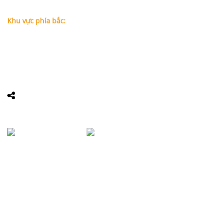
Điện thoại:
09
09160684 - Luật sư Phụng
Khu vực phía bắc:
Tầng 18, Tòa nhà N105, Ngõ 89 Đường Nguyễn Phong Sắc,
P.Dịch Vọng Hậu, Quận Cầu Giấy, Hà Nội
Điện thoại: 0967388898 - LS Chính
Email:
info@luatsuhcm.com
Website:
http://luatsuhcm.com/
Chúng tôi trên mạng xã hội