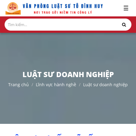
x
☰
GIỚI
THIỆU
LĨNH
VỰC
HÀNH
NGHỀ
LUẬT SƯ DOANH NGHIỆP
NGHIÊN
Trang chủ
Lĩnh vực hành nghề
Luật sư doanh nghiệp
CỨU-
ẤN
PHẨM
HỎI
ĐÁP