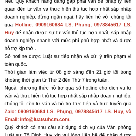
Nếu Quý khách hàng đang gặp phải vấn đề pháp lý liên
quan đến tư vấn và thực hiện thủ tục hợp nhất sáp nhập
doanh nghiệp, đừng ngần ngại, hãy liên hệ với chúng tôi
qua
Hotline: 0909160684 LS. Phụng, 0978845617 LS.
Huy
để nhận được sự tư vấn thủ tục hợp nhất, sáp nhập
doanh nghiệp nhanh với mức phí phù hợp nhất và được
hỗ trợ kịp thời.
Số hotline được Luật sư tiếp nhận và xử lý trên phạm vi
toàn quốc.
Thời gian làm việc từ 08 giờ sáng đến 21 giờ tối trong
khoảng thời gian từ Thứ 2 đến Thứ 7 trong tuần.
Ngoài phương thức hỗ trợ qua số hotline cho dịch vụ tư
vấn và thực hiện thủ tục hợp nhất sáp nhập doanh nghiệp,
chúng tôi còn tư vấn và hỗ trợ trực tiếp và trực tuyến qua
Zalo: 0909160684 LS. Phụng, 0978845617 LS. Huy, và
Email: info@luatsuhcm.com.
Quý khách có nhu cầu sử dụng dịch vụ của Văn phòng
Luật sư Tô Đình Huy xin vui lòng liên hệ để nhận được