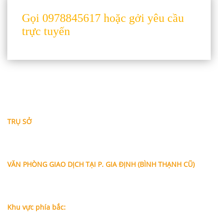
Gọi 0978845617 hoặc gởi yêu cầu
trực tuyến
THÔNG TIN LIÊN HỆ
TRỤ SỞ
Địa chỉ: A-10-11 Centana Thủ Thiêm, số 36 Mai Chí Thọ,
Phường Bình Trưng (Q.2 cũ)
, Tp.Hồ Chí Minh
Điện thoại:
028 38991104 - 0978845617
- Luật sư Huy
VĂN PHÒNG GIAO DỊCH TẠI P. GIA ĐỊNH (BÌNH THẠNH CŨ)
Địa chỉ: Lầu 1, số 227A Xô Viết Nghệ Tĩnh, P. Gia Định
, Tp.Hồ
Chí Minh (Gần vòng xoay Hàng Xanh)
Điện thoại:
09
09160684 - Luật sư Phụng
Khu vực phía bắc:
Tầng 18, Tòa nhà N105, Ngõ 89 Đường Nguyễn Phong Sắc,