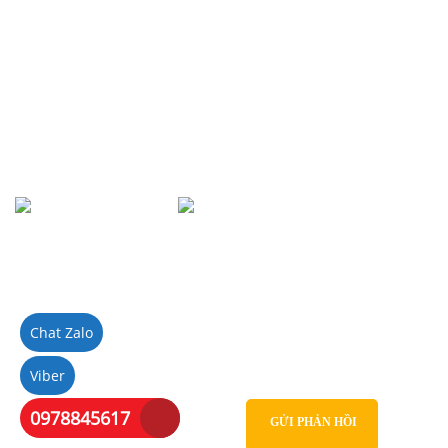
P.Dịch Vọng Hậu, Quận Cầu Giấy, Hà Nội
Điện thoại: 0967388898 - LS Chính
Email:
info@luatsuhcm.com
Website:
http://luatsuhcm.com/
Chúng tôi trên mạng xã hội
Chat Zalo
Viber
0978845617
GỬI PHẢN HỒI