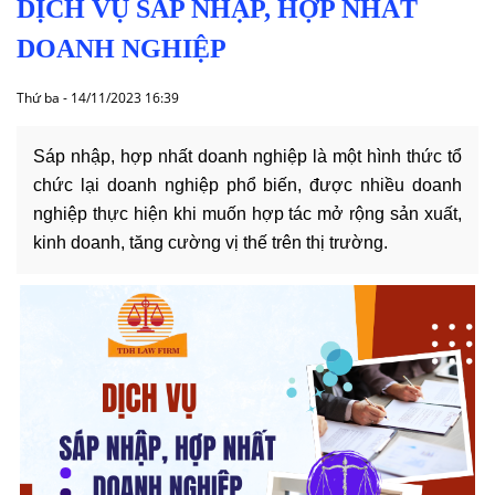
DỊCH
DỊCH VỤ SÁP NHẬP, HỢP NHẤT
VỤ
DOANH NGHIỆP
VĂN
Thứ ba - 14/11/2023 16:39
BẢN
Sáp nhập, hợp nhất doanh nghiệp là một hình thức tổ
THỦ
chức lại doanh nghiệp phổ biến, được nhiều doanh
TỤC
nghiệp thực hiện khi muốn hợp tác mở rộng sản xuất,
kinh doanh, tăng cường vị thế trên thị trường.
LIÊN
HỆ