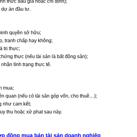
nh thức đấu giá hoặc chỉ định);
dự án đầu tư.
minh quyền sở hữu;
ấp, tranh chấp hay không;
 trị thực;
ứng thực (nếu tài sản là bất động sản);
 nhận tình trạng thực tế.
ên mua;
ên quan (nếu có tài sản góp vốn, cho thuê…);
ng như cam kết;
ruy thu hoặc xử phạt sau này.
hợp đồng mua bán tài sản doanh nghiệp