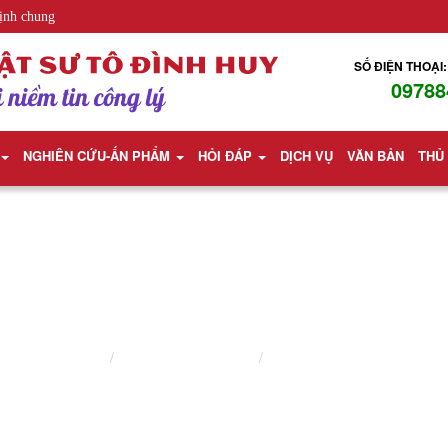
ịnh chung
SỐ ĐIỆN THOẠI:
09788
NGHIÊN CỨU-ẤN PHẨM
HỎI ĐÁP
DỊCH VỤ
VĂN BẢN
THỦ
LUẬT SƯ DOANH NGHIỆP
Trang chủ
Lĩnh vực hành nghề
Luật sư doanh nghiệp