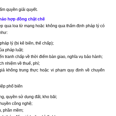
hẩm quyền giải quyết.
thảo hợp đồng chặt chẽ
p qua loa từ mạng hoặc không qua thẩm định pháp lý có
như:
áp lý (bị kê biên, thế chấp);
ủa pháp luật;
ến tranh chấp về thời điểm bàn giao, nghĩa vụ bảo hành;
ch nhiệm về thuế, phí;
 giá không trung thực hoặc vi phạm quy định về chuyển
iệp phổ biến
, quyền sử dụng đất, kho bãi;
huyền công nghệ;
u, phần mềm;