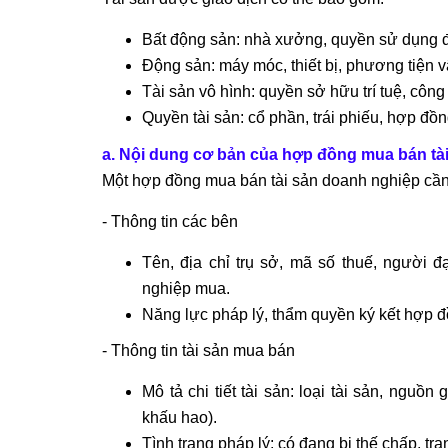
Bất động sản: nhà xưởng, quyền sử dụng đấ
Động sản: máy móc, thiết bị, phương tiện vậ
Tài sản vô hình: quyền sở hữu trí tuệ, côn
Quyền tài sản: cổ phần, trái phiếu, hợp đồn
a. Nội dung cơ bản của hợp đồng mua bán tà
Một hợp đồng mua bán tài sản doanh nghiệp cần 
- Thông tin các bên
Tên, địa chỉ trụ sở, mã số thuế, người 
nghiệp mua.
Năng lực pháp lý, thẩm quyền ký kết hợp đ
- Thông tin tài sản mua bán
Mô tả chi tiết tài sản: loại tài sản, nguồn 
khấu hao).
Tình trạng pháp lý: có đang bị thế chấp, tr