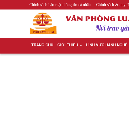
Chính sách bảo mật thông tin cá nhân
Chính sách & quy đ
TRANG CHỦ
GIỚI THIỆU
LĨNH VỰC HÀNH NGHỀ