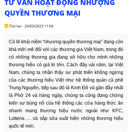
TƯ VẤN HOẠT ĐỘNG NHƯỢNG
DỊCH
VỤ
QUYỀN THƯƠNG MẠI
VĂN
Thứ hai - 20/03/2023 11:04
BẢN
Có lẽ khái niệm “nhượng quyền thương mại” đang còn
THỦ
khá mới mẽ đối với các thương gia Việt Nam, trong đó
TỤC
có những thương gia đang sở hữu cho mình những
thương hiệu có giá trị lớn. Cách đây vài năm, tại Việt
LIÊN
HỆ
Nam, chúng ta nhận thấy sự phát triển không ngừng
của các thương hiệu Việt như hệ thống quán cà phê
Trung Nguyên, tiếp sau đó là Kinh Đô và gần đây nhất
là Phở 24 và hàng ngày, chúng ta cũng đang chứng
kiến sự bùng nổ của hệ thống các cửa hàng thức ăn
nhanh mang thương hiệu nước ngoài như KFC,
Lotteria … và sắp sửa xuất hiện những thương hiệu
quốc tế mới.