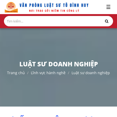
x
☰
GIỚI
THIỆU
LĨNH
VỰC
HÀNH
NGHỀ
LUẬT SƯ DOANH NGHIỆP
NGHIÊN
Trang chủ
Lĩnh vực hành nghề
Luật sư doanh nghiệp
CỨU-
ẤN
PHẨM
HỎI
ĐÁP