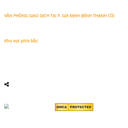
Phường Bình Trưng (Q.2 cũ)
, Tp.Hồ Chí Minh
Điện thoại:
028 38991104 - 0978845617
- Luật sư Huy
VĂN PHÒNG GIAO DỊCH TẠI P. GIA ĐỊNH (BÌNH THẠNH CŨ)
Địa chỉ: Lầu 1, số 227A Xô Viết Nghệ Tĩnh, P. Gia Định
, Tp.Hồ
Chí Minh (Gần vòng xoay Hàng Xanh)
Điện thoại:
09
09160684 - Luật sư Phụng
Khu vực phía bắc:
Tầng 18, Tòa nhà N105, Ngõ 89 Đường Nguyễn Phong Sắc,
P.Dịch Vọng Hậu, Quận Cầu Giấy, Hà Nội
Điện thoại: 0967388898 - LS Chính
Email:
info@luatsuhcm.com
Website:
http://luatsuhcm.com/
Chúng tôi trên mạng xã hội