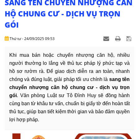
SANG TÊN CHUYỂN NHƯỢNG CĂN
DỊCH
VỤ
HỘ CHUNG CƯ - DỊCH VỤ TRỌN
GÓI
VĂN
BẢN
Thứ tư - 24/09/2025 09:53
THỦ
TỤC
Khi mua bán hoặc chuyển nhượng căn hộ, nhiều
người thường lo lắng về thủ tục pháp lý phức tạp và
LIÊN
hồ sơ rườm rà. Để giao dịch diễn ra an toàn, nhanh
HỆ
chóng và đúng luật, giải pháp tối ưu chính là
sang tên
chuyển nhượng căn hộ chung cư - dịch vụ trọn
gói
. Văn phòng Luật sư Tô Đình Huy sẽ đồng hành
cùng bạn từ khâu tư vấn, chuẩn bị giấy tờ đến hoàn tất
thủ tục, giúp bạn tiết kiệm thời gian và bảo đảm quyền
lợi hợp pháp.