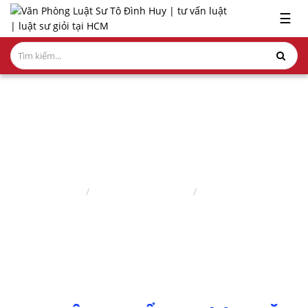
x
☰
GIỚI
THIỆU
LĨNH
VỰC
HÀNH
NGHỀ
LUẬT SƯ NHÀ ĐẤT
NGHIÊN
Trang chủ
Lĩnh vực hành nghề
Luật sư nhà đất
CỨU-
ẤN
PHẨM
HỎI
ĐÁP