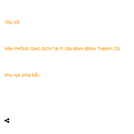
THÔNG TIN LIÊN HỆ
TRỤ SỞ
Địa chỉ: A-10-11 Centana Thủ Thiêm, số 36 Mai Chí Thọ,
Phường Bình Trưng (Q.2 cũ)
, Tp.Hồ Chí Minh
Điện thoại:
028 38991104 - 0978845617
- Luật sư Huy
VĂN PHÒNG GIAO DỊCH TẠI P. GIA ĐỊNH (BÌNH THẠNH CŨ)
Địa chỉ: Lầu 1, số 227A Xô Viết Nghệ Tĩnh, P. Gia Định
, Tp.Hồ
Chí Minh (Gần vòng xoay Hàng Xanh)
Điện thoại:
09
09160684 - Luật sư Phụng
Khu vực phía bắc:
Tầng 18, Tòa nhà N105, Ngõ 89 Đường Nguyễn Phong Sắc,
P.Dịch Vọng Hậu, Quận Cầu Giấy, Hà Nội
Điện thoại: 0967388898 - LS Chính
Email:
info@luatsuhcm.com
Website:
http://luatsuhcm.com/
Chúng tôi trên mạng xã hội