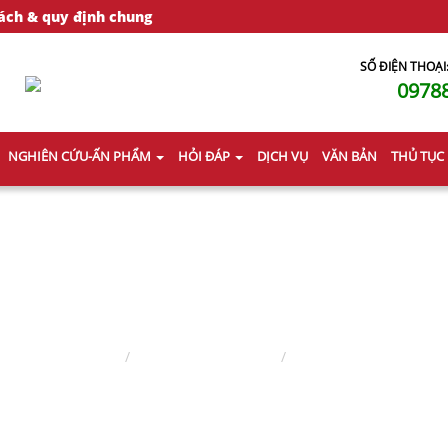
ách & quy định chung
SỐ ĐIỆN THOẠI
0978
NGHIÊN CỨU-ẤN PHẨM
HỎI ĐÁP
DỊCH VỤ
VĂN BẢN
THỦ TỤC
LUẬT SƯ NHÀ ĐẤT
Trang chủ
Lĩnh vực hành nghề
Luật sư nhà đất