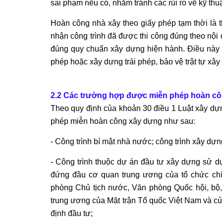
sai phạm nếu có, nhằm tránh các rủi ro về kỹ thuậ
Hoàn công nhà xây theo giấy phép tạm thời là 
nhận công trình đã được thi công đúng theo nội 
đúng quy chuẩn xây dựng hiện hành. Điều này 
phép hoặc xây dựng trái phép, bảo vệ trật tự xây
2.2 Các trường hợp được miễn phép hoàn c
Theo quy định của khoản 30 điều 1 Luật xây d
phép miễn hoàn công xây dựng như sau:
- Công trình bí mật nhà nước; công trình xây dự
- Công trình thuộc dự án đầu tư xây dựng sử 
đứng đầu cơ quan trung ương của tổ chức c
phòng Chủ tịch nước, Văn phòng Quốc hội, bộ
trung ương của Mặt trận Tổ quốc Việt Nam và của
định đầu tư;