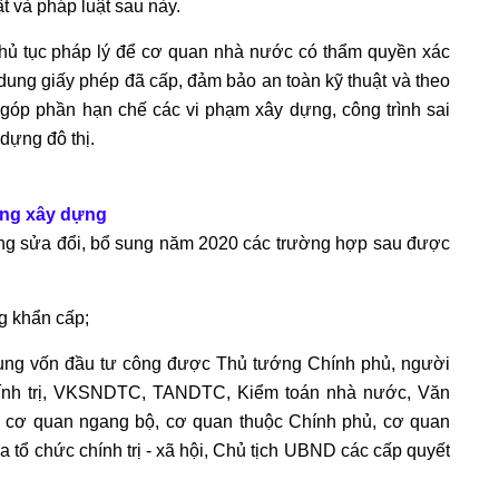
t và pháp luật sau này.
thủ tục pháp lý để cơ quan nhà nước có thẩm quyền xác
dung giấy phép đã cấp, đảm bảo an toàn kỹ thuật và theo
góp phần hạn chế các vi phạm xây dựng, công trình sai
 dựng đô thị.
ông xây dựng
ựng sửa đổi, bổ sung năm 2020 các trường hợp sau được
ng khẩn cấp;
dụng vốn đầu tư công được Thủ tướng Chính phủ, người
hính trị, VKSNDTC, TANDTC, Kiểm toán nhà nước, Văn
, cơ quan ngang bộ, cơ quan thuộc Chính phủ, cơ quan
 tổ chức chính trị - xã hội, Chủ tịch UBND các cấp quyết