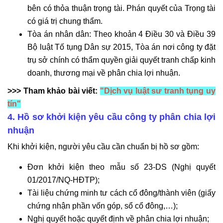
bên có thỏa thuận trọng tài. Phán quyết của Trọng tài
có giá trị chung thẩm.
Tòa án nhân dân: Theo khoản 4 Điều 30 và Điều 39
Bộ luật Tố tụng Dân sự 2015, Tòa án nơi công ty đặt
trụ sở chính có thẩm quyền giải quyết tranh chấp kinh
doanh, thương mại về phân chia lợi nhuận.
>>> Tham khảo bài viết:
"Dịch vụ luật sư tranh tụng uy
tín"
4. Hồ sơ khởi kiện yêu cầu công ty phân chia lợi
nhuận
Khi khởi kiện, người yêu cầu cần chuẩn bị hồ sơ gồm:
Đơn khởi kiện theo mẫu số 23-DS (Nghị quyết
01/2017/NQ-HĐTP);
Tài liệu chứng minh tư cách cổ đông/thành viên (giấy
chứng nhận phần vốn góp, sổ cổ đông,…);
Nghị quyết hoặc quyết định về phân chia lợi nhuận;