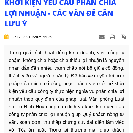
KHỞI KIỆN YÊU CẦU PHÂN CHIA
DỊCH
VỤ
LỢI NHUẬN - CÁC VẤN ĐỀ CẦN
LƯU Ý
VĂN
BẢN
Thứ tư - 22/10/2025 11:29
THỦ
TỤC
Trong quá trình hoạt động kinh doanh, việc công ty
chậm, không chia hoặc chia thiếu lợi nhuận là nguyên
LIÊN
nhân dẫn đến nhiều tranh chấp nội bộ giữa cổ đông,
HỆ
thành viên và người quản lý. Để bảo vệ quyền lợi hợp
pháp của mình, cổ đông hoặc thành viên có thể khởi
kiện yêu cầu công ty thực hiện nghĩa vụ phân chia lợi
nhuận theo quy định của pháp luật. Văn phòng Luật
sư Tô Đình Huy cung cấp dịch vụ khởi kiện yêu cầu
công ty phân chia lợi nhuận giúp Quý khách hàng tư
vấn, soạn đơn, thu thập chứng cứ, đại diện làm việc
với Tòa án hoặc Trọng tài thương mại, giúp khách