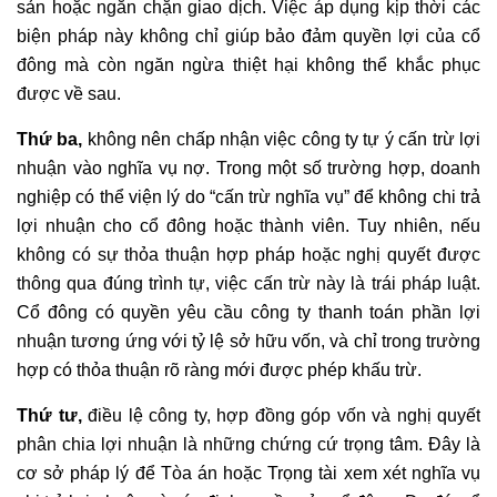
sản hoặc ngăn chặn giao dịch. Việc áp dụng kịp thời các
biện pháp này không chỉ giúp bảo đảm quyền lợi của cổ
đông mà còn ngăn ngừa thiệt hại không thể khắc phục
được về sau.
Thứ ba,
không nên chấp nhận việc công ty tự ý cấn trừ lợi
nhuận vào nghĩa vụ nợ. Trong một số trường hợp, doanh
nghiệp có thể viện lý do “cấn trừ nghĩa vụ” để không chi trả
lợi nhuận cho cổ đông hoặc thành viên. Tuy nhiên, nếu
không có sự thỏa thuận hợp pháp hoặc nghị quyết được
thông qua đúng trình tự, việc cấn trừ này là trái pháp luật.
Cổ đông có quyền yêu cầu công ty thanh toán phần lợi
nhuận tương ứng với tỷ lệ sở hữu vốn, và chỉ trong trường
hợp có thỏa thuận rõ ràng mới được phép khấu trừ.
Thứ tư,
điều lệ công ty, hợp đồng góp vốn và nghị quyết
phân chia lợi nhuận là những chứng cứ trọng tâm. Đây là
cơ sở pháp lý để Tòa án hoặc Trọng tài xem xét nghĩa vụ