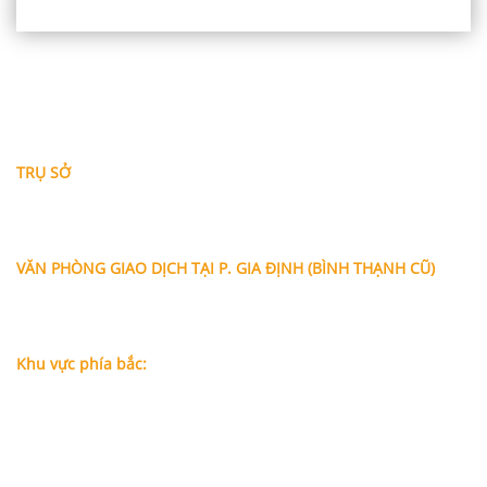
THÔNG TIN LIÊN HỆ
TRỤ SỞ
Địa chỉ: A-10-11 Centana Thủ Thiêm, số 36 Mai Chí Thọ,
Phường Bình Trưng (Q.2 cũ)
, Tp.Hồ Chí Minh
Điện thoại:
028 38991104 - 0978845617
- Luật sư Huy
VĂN PHÒNG GIAO DỊCH TẠI P. GIA ĐỊNH (BÌNH THẠNH CŨ)
Địa chỉ: Lầu 1, số 227A Xô Viết Nghệ Tĩnh, P. Gia Định
, Tp.Hồ
Chí Minh (Gần vòng xoay Hàng Xanh)
Điện thoại:
09
09160684 - Luật sư Phụng
Khu vực phía bắc:
Tầng 18, Tòa nhà N105, Ngõ 89 Đường Nguyễn Phong Sắc,
P.Dịch Vọng Hậu, Quận Cầu Giấy, Hà Nội
Điện thoại: 0967388898 - LS Chính
Email:
info@luatsuhcm.com
Website:
http://luatsuhcm.com/