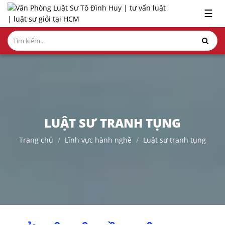
x
☰
GIỚI
THIỆU
LĨNH
VỰC
HÀNH
NGHỀ
LUẬT SƯ TRANH TỤNG
NGHIÊN
Trang chủ
Lĩnh vực hành nghề
Luật sư tranh tụng
CỨU-
ẤN
PHẨM
HỎI
ĐÁP