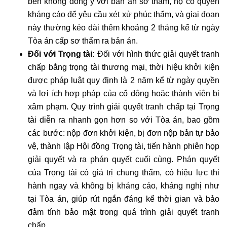
bên không đồng ý với bản án sơ thẩm, họ có quyền
kháng cáo để yêu cầu xét xử phúc thẩm, và giai đoạn
này thường kéo dài thêm khoảng 2 tháng kể từ ngày
Tòa án cấp sơ thẩm ra bản án.
Đối với Trọng tài:
Đối với hình thức giải quyết tranh
chấp bằng trọng tài thương mại, thời hiệu khởi kiện
được pháp luật quy định là 2 năm kể từ ngày quyền
và lợi ích hợp pháp của cổ đông hoặc thành viên bị
xâm phạm. Quy trình giải quyết tranh chấp tại Trọng
tài diễn ra nhanh gọn hơn so với Tòa án, bao gồm
các bước: nộp đơn khởi kiện, bị đơn nộp bản tự bảo
vệ, thành lập Hội đồng Trọng tài, tiến hành phiên họp
giải quyết và ra phán quyết cuối cùng. Phán quyết
của Trọng tài có giá trị chung thẩm, có hiệu lực thi
hành ngay và không bị kháng cáo, kháng nghị như
tại Tòa án, giúp rút ngắn đáng kể thời gian và bảo
đảm tính bảo mật trong quá trình giải quyết tranh
chấp.