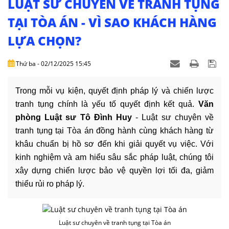
LUẬT SƯ CHUYÊN VỀ TRANH TỤNG
DỊCH
VỤ
TẠI TÒA ÁN - VÌ SAO KHÁCH HÀNG
LỰA CHỌN?
VĂN
BẢN
Thứ ba - 02/12/2025 15:45
THỦ
TỤC
Trong mỗi vụ kiện, quyết định pháp lý và chiến lược
tranh tụng chính là yếu tố quyết định kết quả.
Văn
LIÊN
phòng Luật sư Tô Đình Huy
- Luật sư chuyên về
HỆ
tranh tụng tại Tòa án đồng hành cùng khách hàng từ
khâu chuẩn bị hồ sơ đến khi giải quyết vụ việc. Với
kinh nghiệm và am hiểu sâu sắc pháp luật, chúng tôi
xây dựng chiến lược bảo vệ quyền lợi tối đa, giảm
thiểu rủi ro pháp lý.
Luật sư chuyên về tranh tụng tại Tòa án