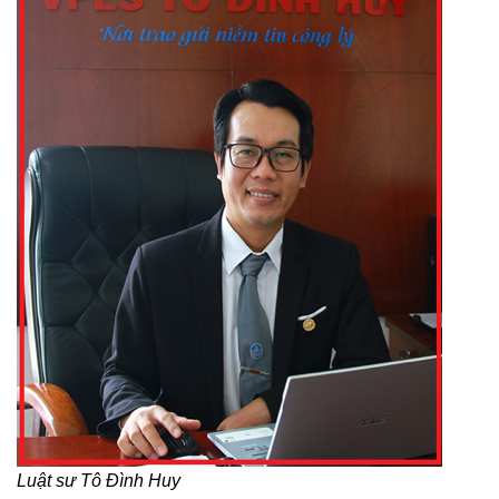
Luật sư Tô Đình Huy