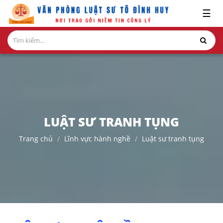
x
☰
GIỚI
THIỆU
LĨNH
VỰC
HÀNH
NGHỀ
LUẬT SƯ TRANH TỤNG
NGHIÊN
Trang chủ
Lĩnh vực hành nghề
Luật sư tranh tụng
CỨU-
ẤN
PHẨM
HỎI
ĐÁP