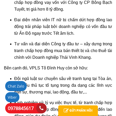
chấp hợp đồng vay vốn với Công ty CP Bông Bạch
Tuyết, trị giá hơn 8 tỷ đồng.
Đại diện nhân viên IT nữ bị chấm dứt hợp đồng lao
động trái pháp luật bởi doanh nghiệp có vốn đầu tư
từ Ấn Độ ngay trước Tết âm lịch.
Tư vấn và đại diện Công ty đầu tư – xây dựng trong
tranh chấp hợp đồng mua bán thiết bị và cho thuê tài
chính với Doanh nghiệp Thái Vinh Khang.
Bên cạnh đó, VPLS Tô Đình Huy còn sở hữu:
Đội ngũ luật sư chuyên sâu về tranh tụng tại Tòa án,
am hiểu thủ tục tố tụng trong đa dạng các lĩnh vực
Chat Zalo
dân sự, thương mại, lao động, đầu tư,...
Viber
Kinh nghiệm xử lý vụ việc thực tế, từ tranh chấp hợp
0978845617
đồng quốc tế, hợp đồng tín dụng, bảo hiểm đến lao
GỬI PHẢN HỒI