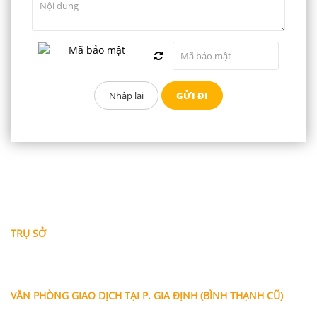
THÔNG TIN LIÊN HỆ
TRỤ SỞ
Địa chỉ: A-10-11 Centana Thủ Thiêm, số 36 Mai Chí Thọ,
Phường Bình Trưng (Q.2 cũ)
, Tp.Hồ Chí Minh
Điện thoại:
028 38991104 - 0978845617
- Luật sư Huy
VĂN PHÒNG GIAO DỊCH TẠI P. GIA ĐỊNH (BÌNH THẠNH CŨ)
Địa chỉ: Lầu 1, số 227A Xô Viết Nghệ Tĩnh, P. Gia Định
, Tp.Hồ