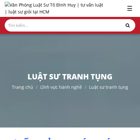
x
☰
GIỚI
THIỆU
LĨNH
VỰC
HÀNH
NGHỀ
LUẬT SƯ TRANH TỤNG
NGHIÊN
Trang chủ
Lĩnh vực hành nghề
Luật sư tranh tụng
CỨU-
ẤN
PHẨM
HỎI
ĐÁP