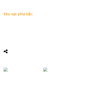
Chí Minh (Gần vòng xoay Hàng Xanh)
Điện thoại:
09
09160684 - Luật sư Phụng
Khu vực phía bắc:
Tầng 18, Tòa nhà N105, Ngõ 89 Đường Nguyễn Phong Sắc,
P.Dịch Vọng Hậu, Quận Cầu Giấy, Hà Nội
Điện thoại: 0967388898 - LS Chính
Email:
info@luatsuhcm.com
Website:
http://luatsuhcm.com/
Chúng tôi trên mạng xã hội