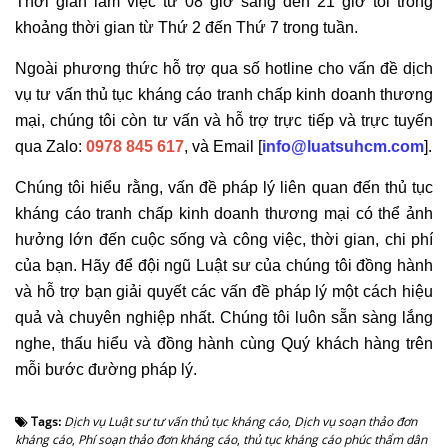
Thời gian làm việc từ 08 giờ sáng đến 21 giờ tối trong
khoảng thời gian từ Thứ 2 đến Thứ 7 trong tuần.
Ngoài phương thức hỗ trợ qua số hotline cho vấn đề dịch
vụ tư vấn thủ tục kháng cáo tranh chấp kinh doanh thương
mại, chúng tôi còn tư vấn và hỗ trợ trực tiếp và trực tuyến
qua Zalo:
0978 845 617
, và Email [
info@luatsuhcm.com
].
Chúng tôi hiểu rằng, vấn đề pháp lý liên quan đến thủ tục
kháng cáo tranh chấp kinh doanh thương mại có thể ảnh
hưởng lớn đến cuộc sống và công việc, thời gian, chi phí
của bạn. Hãy để đội ngũ Luật sư của chúng tôi đồng hành
và hỗ trợ bạn giải quyết các vấn đề pháp lý một cách hiệu
quả và chuyên nghiệp nhất. Chúng tôi luôn sẵn sàng lắng
nghe, thấu hiểu và đồng hành cùng Quý khách hàng trên
mỗi bước đường pháp lý.
Tags:
Dịch vụ Luật sư tư vấn thủ tục kháng cáo
,
Dịch vụ soạn thảo đơn
kháng cáo
,
Phí soạn thảo đơn kháng cáo
,
thủ tục kháng cáo phúc thẩm dân