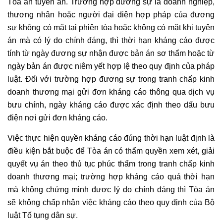
Tòa án tuyên án. Trường hợp đương sự là doanh nghiệp,
thương nhân hoặc người đại diện hợp pháp của đương
sự không có mặt tại phiên tòa hoặc không có mặt khi tuyên
án mà có lý do chính đáng, thì thời hạn kháng cáo được
tính từ ngày đương sự nhận được bản án sơ thẩm hoặc từ
ngày bản án được niêm yết hợp lệ theo quy định của pháp
luật. Đối với trường hợp đương sự trong tranh chấp kinh
doanh thương mại gửi đơn kháng cáo thông qua dịch vụ
bưu chính, ngày kháng cáo được xác định theo dấu bưu
điện nơi gửi đơn kháng cáo.
Việc thực hiện quyền kháng cáo đúng thời hạn luật định là
điều kiện bắt buộc để Tòa án có thẩm quyền xem xét, giải
quyết vụ án theo thủ tục phúc thẩm trong tranh chấp kinh
doanh thương mại; trường hợp kháng cáo quá thời hạn
mà không chứng minh được lý do chính đáng thì Tòa án
sẽ không chấp nhận việc kháng cáo theo quy định của Bộ
luật Tố tụng dân sự.