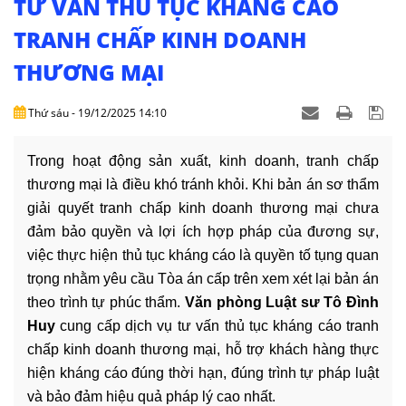
TƯ VẤN THỦ TỤC KHÁNG CÁO
DỊCH
VỤ
TRANH CHẤP KINH DOANH
THƯƠNG MẠI
VĂN
BẢN
Thứ sáu - 19/12/2025 14:10
THỦ
TỤC
Trong hoạt động sản xuất, kinh doanh, tranh chấp
thương mại là điều khó tránh khỏi. Khi bản án sơ thẩm
LIÊN
giải quyết tranh chấp kinh doanh thương mại chưa
HỆ
đảm bảo quyền và lợi ích hợp pháp của đương sự,
việc thực hiện thủ tục kháng cáo là quyền tố tụng quan
trọng nhằm yêu cầu Tòa án cấp trên xem xét lại bản án
theo trình tự phúc thẩm.
Văn phòng Luật sư Tô Đình
Huy
cung cấp dịch vụ tư vấn thủ tục kháng cáo tranh
chấp kinh doanh thương mại, hỗ trợ khách hàng thực
hiện kháng cáo đúng thời hạn, đúng trình tự pháp luật
và bảo đảm hiệu quả pháp lý cao nhất.