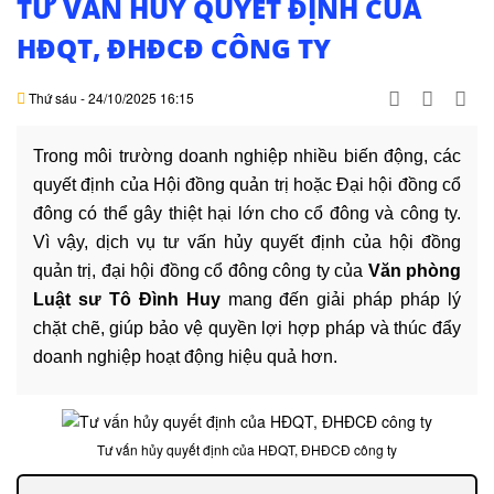
TƯ VẤN HỦY QUYẾT ĐỊNH CỦA
DỊCH
VỤ
HĐQT, ĐHĐCĐ CÔNG TY
VĂN
Thứ sáu - 24/10/2025 16:15
BẢN
Trong môi trường doanh nghiệp nhiều biến động, các
THỦ
quyết định của Hội đồng quản trị hoặc Đại hội đồng cổ
TỤC
đông có thể gây thiệt hại lớn cho cổ đông và công ty.
Vì vậy, dịch vụ tư vấn hủy quyết định của hội đồng
LIÊN
quản trị, đại hội đồng cổ đông công ty của
Văn phòng
HỆ
Luật sư Tô Đình Huy
mang đến giải pháp pháp lý
chặt chẽ, giúp bảo vệ quyền lợi hợp pháp và thúc đẩy
doanh nghiệp hoạt động hiệu quả hơn.
Tư vấn hủy quyết định của HĐQT, ĐHĐCĐ công ty