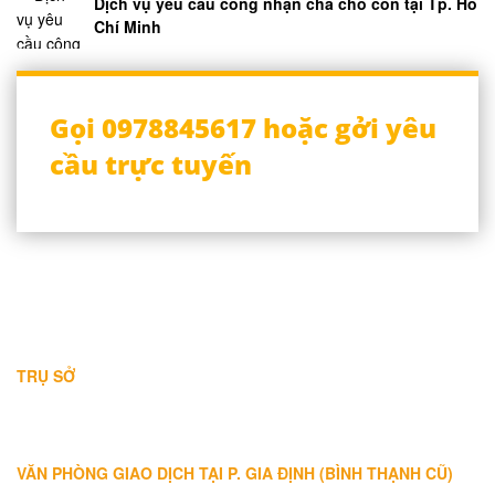
Dịch vụ yêu cầu công nhận cha cho con tại Tp. Hồ
Chí Minh
Gọi 0978845617 hoặc gởi yêu
cầu trực tuyến
THÔNG TIN LIÊN HỆ
TRỤ SỞ
Địa chỉ: A-10-11 Centana Thủ Thiêm, số 36 Mai Chí Thọ, Phường
Bình Trưng (Q.2 cũ)
, Tp.Hồ Chí Minh
Điện thoại:
028 38991104 - 0978845617
- Luật sư Huy
VĂN PHÒNG GIAO DỊCH TẠI P. GIA ĐỊNH (BÌNH THẠNH CŨ)