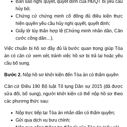
Bản sao nghị quyết, quyết định của HĐQT bị yêu cầu
hủy bỏ;
Chứng cứ chứng minh cổ đông đủ điều kiện thực
hiện quyền yêu cầu hủy nghị quyết, quyết định;
Giấy tờ tùy thân hợp lệ (Chứng minh nhân dân, Căn
cước công dân…).
Việc chuẩn bị hồ sơ đầy đủ là bước quan trọng giúp Tòa
án có căn cứ xem xét, tránh việc hồ sơ bị trả lại hoặc yêu
cầu bổ sung.
Bước 2.
Nộp hồ sơ khởi kiện đến Tòa án có thẩm quyền
Căn cứ Điều 190 Bộ luật Tố tụng Dân sự 2015 (đã được
sửa đổi, bổ sung), người khởi kiện có thể nộp hồ sơ theo
các phương thức sau:
Nộp trực tiếp tại Tòa án nhân dân có thẩm quyền;
Gửi qua dịch vụ bưu chính;