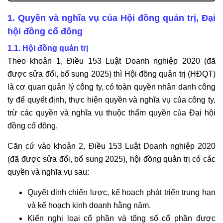
quyết định của Hội đồng quản trị, Đại hội đồng cổ
đông tại Văn phòng Luật sư Tô Đình Huy?
1. Quyền và nghĩa vụ của Hội đồng quản trị, Đại
5. Thông tin liên hệ khi sử dụng dịch vụ tư vấn pháp
hội đồng cổ đông
luật về quyền sở hữu chung – riêng trong chung cư
của Văn phòng Luật sư Tô Đình Huy
1.1. Hội đồng quản trị
Theo khoản 1, Điều 153 Luật Doanh nghiệp 2020 (đã
được sửa đổi, bổ sung 2025) thì Hội đồng quản trị (HĐQT)
là cơ quan quản lý công ty, có toàn quyền nhân danh công
ty để quyết định, thực hiện quyền và nghĩa vụ của công ty,
trừ các quyền và nghĩa vụ thuộc thẩm quyền của Đại hội
đồng cổ đông.
Căn cứ vào khoản 2, Điều 153 Luật Doanh nghiệp 2020
(đã được sửa đổi, bổ sung 2025), hội đồng quản trị có các
quyền và nghĩa vụ sau:
Quyết định chiến lược, kế hoạch phát triển trung hạn
và kế hoạch kinh doanh hằng năm.
Kiến nghị loại cổ phần và tổng số cổ phần được