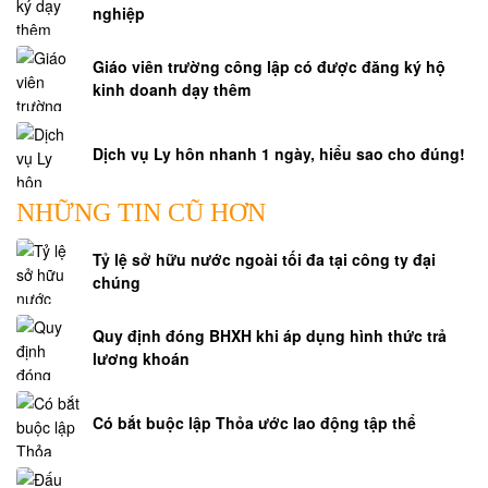
nghiệp
sự
Tư
Giáo viên trường công lập có được đăng ký hộ
vấn
kinh doanh dạy thêm
lập
di
Dịch vụ Ly hôn nhanh 1 ngày, hiểu sao cho đúng!
chúc
Dịch
NHỮNG TIN CŨ HƠN
vụ
kê
Tỷ lệ sở hữu nước ngoài tối đa tại công ty đại
khai
chúng
di
sản
Quy định đóng BHXH khi áp dụng hình thức trả
thừa
lương khoán
kế
Tư
Có bắt buộc lập Thỏa ước lao động tập thể
vấn
tranh
chấp