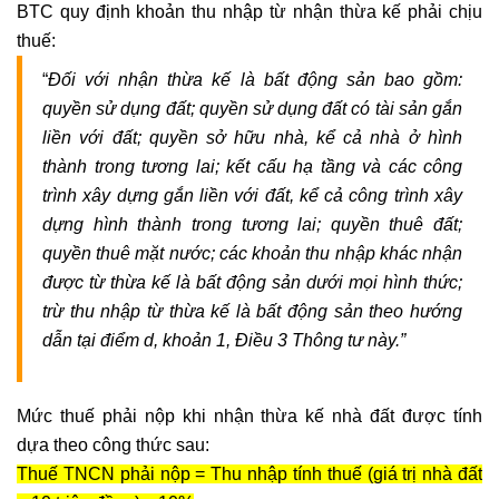
mục
BTC quy định khoản thu nhập từ nhận thừa kế phải chịu
đích
thuế:
quyền
“
Đối với nhận thừa kế là bất động sản bao gồm:
sử
quyền sử dụng đất; quyền sử dụng đất có tài sản gắn
dụng
liền với đất; quyền sở hữu nhà, kể cả nhà ở hình
đất
thành trong tương lai; kết cấu hạ tầng và các công
Dịch
trình xây dựng gắn liền với đất, kể cả công trình xây
vụ
dựng hình thành trong tương lai; quyền thuê đất;
tách
quyền thuê mặt nước; các khoản thu nhập khác nhận
thửa
được từ thừa kế là bất động sản dưới mọi hình thức;
nhà
trừ thu nhập từ thừa kế là bất động sản theo hướng
đất
dẫn tại điểm d, khoản 1, Điều 3 Thông tư này.”
Dịch
vụ
xin
Mức thuế phải nộp khi nhận thừa kế nhà đất được tính
giấy
dựa theo công thức sau:
phép
Thuế TNCN phải nộp = Thu nhập tính thuế (giá trị nhà đất
xây