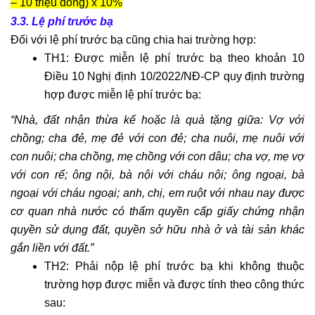
– 10 triệu đồng) x 10%
dựng
3.3. Lệ phí trước bạ
nhà
Đối với lệ phí trước bạ cũng chia hai trường hợp:
Dịch
TH1: Được miễn lệ phí trước bạ theo khoản 10
vụ
Điều 10 Nghị định 10/2022/NĐ-CP quy định trường
hoàn
công
hợp được miễn lệ phí trước bạ:
nhà
“Nhà, đất nhận thừa kế hoặc là quà tặng giữa: Vợ với
ở
chồng; cha đẻ, mẹ đẻ với con đẻ; cha nuôi, mẹ nuôi với
Luật
con nuôi; cha chồng, mẹ chồng với con dâu; cha vợ, mẹ vợ
sư
với con rể; ông nội, bà nội với cháu nội; ông ngoại, bà
kinh
ngoại với cháu ngoại; anh, chị, em ruột với nhau nay được
tế
cơ quan nhà nước có thẩm quyền cấp giấy chứng nhận
Lao
quyền sử dụng đất, quyền sở hữu nhà ở và tài sản khác
động
gắn liền với đất.”
-
TH2: Phải nộp lệ phí trước bạ khi không thuộc
bảo
trường hợp được miễn và được tính theo công thức
hiểm
sau:
Luật