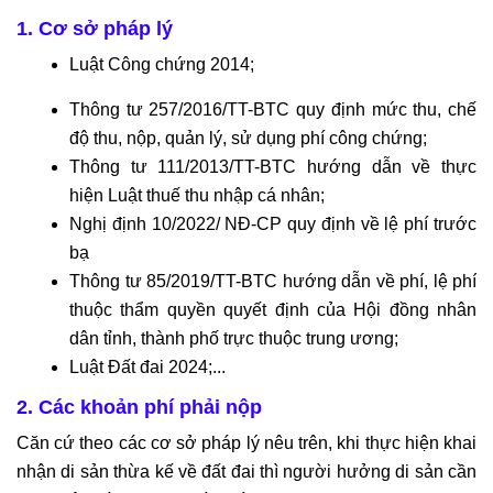
riêng
cho
1. Cơ sở pháp lý
doanh
Luật Công chứng 2014;
nghiệp
Dịch
Thông tư 257/2016/TT-BTC quy định mức thu, chế
vụ
độ thu, nộp, quản lý, sử dụng phí công chứng;
mua
Thông tư 111/2013/TT-BTC hướng dẫn về thực
bán,
hiện Luật thuế thu nhập cá nhân;
sáp
Nghị định 10/2022/ NĐ-CP quy định về lệ phí trước
nhập
bạ
Dịch
Thông tư 85/2019/TT-BTC hướng dẫn về phí, lệ phí
vụ
thuộc thẩm quyền quyết định của Hội đồng nhân
đăng
dân tỉnh, thành phố trực thuộc trung ương;
ký
Luật Đất đai 2024;...
kinh
2. Các khoản phí phải nộp
doanh
Tư
Căn cứ theo các cơ sở pháp lý nêu trên, khi thực hiện khai
vấn
nhận di sản thừa kế về đất đai thì người hưởng di sản cần