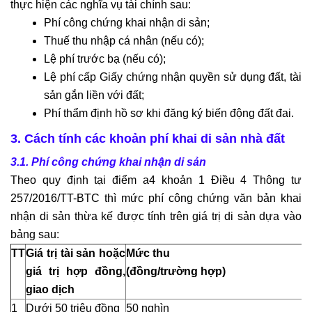
đầu
thực hiện các nghĩa vụ tài chính sau:
tư
Phí công chứng khai nhận di sản;
nước
Thuế thu nhập cá nhân (nếu có);
ngoài
Lệ phí trước bạ (nếu có);
Tư
Lệ phí cấp Giấy chứng nhận quyền sử dụng đất, tài
vấn
sản gắn liền với đất;
soạn
Phí thẩm định hồ sơ khi đăng ký biến động đất đai.
thảo
3. Cách tính các khoản phí khai di sản nhà đất
hợp
đồng
3.1. Phí công chứng khai nhận di sản
Tư
Theo quy định tại điểm a4 khoản 1 Điều 4 Thông tư
vấn
257/2016/TT-BTC thì mức phí công chứng văn bản khai
phá
nhận di sản thừa kế được tính trên giá trị di sản dựa vào
sản
bảng sau:
doanh
TT
Giá trị tài sản hoặc
Mức thu
nghiệp
giá trị hợp đồng,
(đồng/trường hợp)
Tư
giao dịch
vấn
1
Dưới 50 triệu đồng
50 nghìn