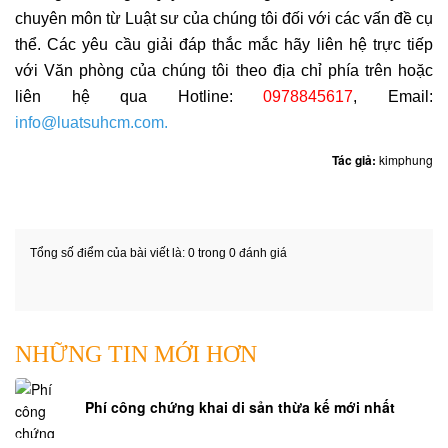
tố
chuyên môn từ Luật sư của chúng tôi đối với các vấn đề cụ
nước
thể. Các yêu cầu giải đáp thắc mắc hãy liên hệ trực tiếp
ngoài
với Văn phòng của chúng tôi theo địa chỉ phía trên hoặc
Tư
liên hệ qua Hotline:
0978845617
, Email:
vấn
info@luatsuhcm.com.
giành
Tác giả:
kimphung
quyền
nuôi
con
khi
Tổng số điểm của bài viết là: 0 trong 0 đánh giá
ly
hôn
Tư
vấn
NHỮNG TIN MỚI HƠN
tranh
chấp
Phí công chứng khai di sản thừa kế mới nhất
tài
sản