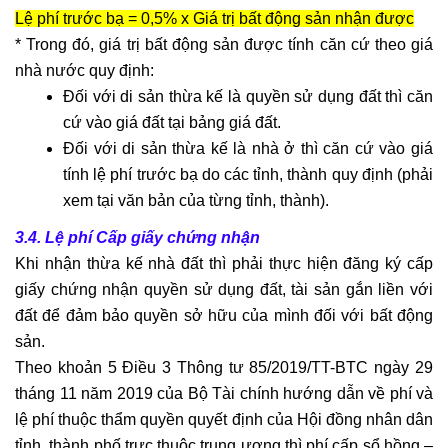
sư
Lệ phí trước bạ = 0,5% x Giá trị bất động sản nhận được
giải
* Trong đó, giá trị bất động sản được tính căn cứ theo giá
quyết
nhà nước quy định:
tranh
Đối với di sản thừa kế là quyền sử dụng đất thì căn
chấp
cứ vào giá đất tại bảng giá đất.
lao
Đối với di sản thừa kế là nhà ở thì căn cứ vào giá
động
tính lệ phí trước bạ do các tỉnh, thành quy định (phải
Tư
xem tại văn bản của từng tỉnh, thành).
vấn
pháp
3.4. Lệ phí Cấp giấy chứng nhận
luật
Khi nhận thừa kế nhà đất thì phải thực hiện đăng ký cấp
lao
giấy chứng nhận quyền sử dụng đất, tài sản gắn liền với
động
đất để đảm bảo quyền sở hữu của mình đối với bất động
Hôn
sản.
nhân
Theo khoản 5 Điều 3 Thông tư 85/2019/TT-BTC ngày 29
-
tháng 11 năm 2019 của Bộ Tài chính hướng dẫn về phí và
gia
lệ phí thuộc thẩm quyền quyết định của Hội đồng nhân dân
đình
tỉnh, thành phố trực thuộc trung ương thì phí cấp sổ hồng –