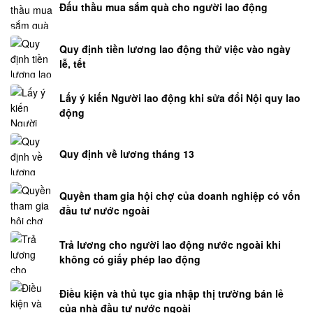
Đấu thầu mua sắm quà cho người lao động
tài
sản
Quy định tiền lương lao động thử việc vào ngày
chung
lễ, tết
Giải
quyết
Lấy ý kiến Người lao động khi sửa đổi Nội quy lao
tranh
động
chấp
dân
Quy định về lương tháng 13
sự
Luật
sư
Quyền tham gia hội chợ của doanh nghiệp có vốn
hình
đầu tư nước ngoài
sự
Tư
Trả lương cho người lao động nước ngoài khi
không có giấy phép lao động
vấn
pháp
Điều kiện và thủ tục gia nhập thị trường bán lẻ
luật
của nhà đầu tư nước ngoài