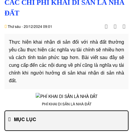
Văn
CÁC CHI PHÍ KHAI DI SẢN LÀ NHÀ
hóa
ĐẤT
-
hoạt
Thứ sáu - 20/12/2024 09:01
động
Lĩnh
Thực hiện khai nhận di sản đối với nhà đất thường
vực
yêu cầu thực hiện các nghĩa vụ tài chính sẽ nhiều hơn
hành
và cách tính toán phức tạp hơn. Bài viết sau đây sẽ
nghề
cung cấp đến các nội dung về phí cũng là nghĩa vụ tài
chính khi người hưởng di sản khai nhận di sản nhà
Luật
sư
đất.
doanh
nghiệp
Dịch
PHÍ KHAI DI SẢN LÀ NHÀ ĐẤT
vụ
luật
MỤC LỤC
sư