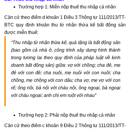
đất
Trường hợp 1: Miễn nộp thuế thu nhập cá nhân
đai
Dịch
Căn cứ theo điểm d khoản 1 Điều 3 Thông tư 111/2013/TT-
vụ
BTC quy định khoản thu từ nhận thừa kế bất động sản
hợp
được miễn thuế:
thức
“Thu nhập từ nhận thừa kế, quà tặng là bất động sản
hóa
(bao gồm cả nhà ở, công trình xây dựng hình thành
nhà
trong tương lai theo quy định của pháp luật về kinh
đất
doanh bất động sản) giữa: vợ với chồng; cha đẻ, mẹ
Dịch
đẻ với con đẻ; cha nuôi, mẹ nuôi với con nuôi; cha
vụ
chồng, mẹ chồng với con dâu; cha vợ, mẹ vợ với con
đăng
rể; ông nội, bà nội với cháu nội, ông ngoại, bà ngoại
bộ
với cháu ngoại; anh chị em ruột với nhau”
nhà
đất
Dịch
Trường hợp 2: Phải nộp thuế thu nhập cá nhân
vụ
chuyển
Căn cứ theo điểm c khoản 9 Điều 2 Thông tư 111/2013/TT-