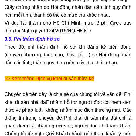
Tư
Giấy chứng nhận do Hội đồng nhân dân cấp tỉnh quy định
vấn
nên mỗi tỉnh, thành có thể có mức thu khác nhau.
đơn
Ví dụ: Tại thành phố Hồ Chí Minh mức lệ phí được quy
phương
định tại Nghị quyết 124/2016/NQ-HĐND.
ly
3.5. Phí thẩm định hồ sơ
hôn
Theo đó, phí thẩm định hồ sơ khi đăng ký biến động
Tư
(chuyển nhượng, tặng cho, thừa kế,…) do Hội đồng nhân
vấn
dân các tỉnh, thành quy định nên mức thu khác nhau.
thuận
tình
>> Xem thêm: Dịch vụ khai di sản thừa kế
ly
hôn
Chuyên đề trên đây là chia sẻ của chúng tôi về vấn đề
“Phí
Tư
khai di sản nhà đất”
nhằm hỗ trợ người đọc có thêm kiến
vấn
thức về pháp luật, không nhằm mục đích thương mại. Các
ly
hôn
thông tin trong chuyên đề
Phí khai di sản nhà đất
chỉ là
có
quan điểm cá nhân người viết, người đọc chỉ tham khảo.
yếu
Chúng tôi đề nghị Quý Khách hàng nên tham khảo ý kiến