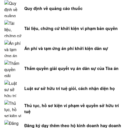
chung
Quy định về quảng cáo thuốc
sau
ly
hôn
Tài liệu, chứng cứ khởi kiện vi phạm bản quyền
Thỏa
thuận
phân
Án phí và tạm ứng án phí khởi kiện dân sự
chia
tài
Thẩm quyền giải quyết vụ án dân sự của Tòa án
sản
trong
thời
Luật sư sở hữu trí tuệ giỏi, cách nhận diện họ
kỳ
hôn
nhân
Thủ tục, hồ sơ kiện vi phạm về quyền sở hữu trí
tuệ
Luật
sư
Đăng ký dạy thêm theo hộ kinh doanh hay doanh
dân