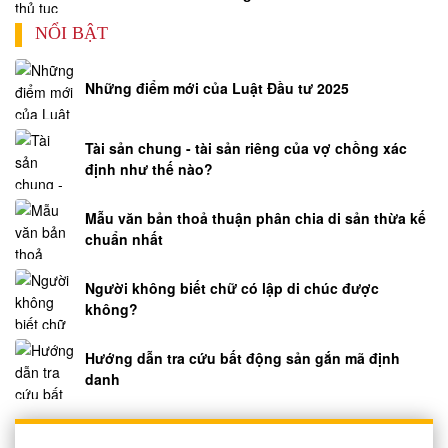
hình
sự
NỔI BẬT
Dịch
vụ
Những điểm mới của Luật Đầu tư 2025
luật
sư
Tài sản chung - tài sản riêng của vợ chồng xác
bào
định như thế nào?
chữa
án
Mẫu văn bản thoả thuận phân chia di sản thừa kế
hình
chuẩn nhất
sự
Luật
Người không biết chữ có lập di chúc được
sư
không?
hành
chính
Hướng dẫn tra cứu bất động sản gắn mã định
Luật
danh
sư
sở