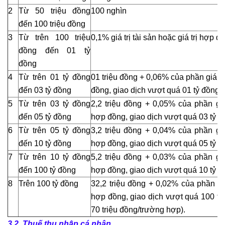
giải
2
Từ 50 triệu đồng
100 nghìn
quyết
đến 100 triệu đồng
tranh
3
Từ trên 100 triệu
0,1% giá trị tài sản hoặc giá trị hợp đ
chấp
đồng đến 01 tỷ
nội
đồng
bộ
Luật
4
Từ trên 01 tỷ đồng
01 triệu đồng + 0,06% của phần giá trị
sư
đến 03 tỷ đồng
đồng, giao dịch vượt quá 01 tỷ đồng
tranh
5
Từ trên 03 tỷ đồng
2,2 triệu đồng + 0,05% của phần giá 
tụng
đến 05 tỷ đồng
hợp đồng, giao dịch vượt quá 03 tỷ đ
Luật
6
Từ trên 05 tỷ đồng
3,2 triệu đồng + 0,04% của phần giá 
sư
đến 10 tỷ đồng
hợp đồng, giao dịch vượt quá 05 tỷ đ
nhà
7
Từ trên 10 tỷ đồng
5,2 triệu đồng + 0,03% của phần giá 
đất
đến 100 tỷ đồng
hợp đồng, giao dịch vượt quá 10 tỷ đ
Giải
8
Trên 100 tỷ đồng
32,2 triệu đồng + 0,02% của phần giá 
quyết
hợp đồng, giao dịch vượt quá 100 tỷ 
tranh
70 triệu đồng/trường hợp).
chấp
3.2. Thuế thu nhập cá nhân