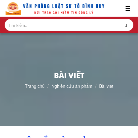
x
☰
GIỚI
THIỆU
LĨNH
VỰC
HÀNH
NGHỀ
BÀI VIẾT
NGHIÊN
Trang chủ
Nghiên cứu ấn phẩm
Bài viết
CỨU-
ẤN
PHẨM
HỎI
ĐÁP