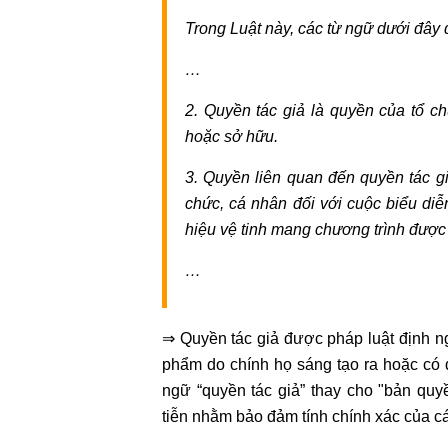
nước
Trong Luật này, các từ ngữ dưới đây
ngoài
Tư
…
vấn
soạn
2. Quyền tác giả là quyền của tổ c
thảo
hoặc sở hữu.
hợp
3. Quyền liên quan đến quyền tác gi
đồng
chức, cá nhân đối với cuộc biểu diễn
Tư
hiệu vệ tinh mang chương trình được
vấn
phá
…
sản
doanh
nghiệp
⇒ Quyền tác giả được pháp luật định ng
Tư
phẩm do chính họ sáng tạo ra hoặc có 
vấn
ngữ “quyền tác giả” thay cho "bản quy
giải
tiễn nhằm bảo đảm tính chính xác của cá
quyết