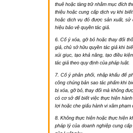
Dịch
thuê hoặc tàng trữ nhằm mục đích thư
vụ
thiệu hoặc cung cấp dịch vụ khi biết
hợp
hoặc dịch vụ đó được sản xuất, sử
thức
hiệu bảo vệ quyền tác giả.
hóa
6. Cố ý xóa, gỡ bỏ hoặc thay đổi t
nhà
giả, chủ sở hữu quyền tác giả khi biế
đất
Dịch
xúi giục, tạo khả năng, tạo điều ki
vụ
tác giả theo quy định của pháp luật.
đăng
7. Cố ý phân phối, nhập khẩu để ph
bộ
công chúng bản sao tác phẩm khi biế
nhà
bị xóa, gỡ bỏ, thay đổi mà không đư
đất
có cơ sở để biết việc thực hiện hành 
Dịch
lợi hoặc che giấu hành vi xâm phạm q
vụ
chuyển
8. Không thực hiện hoặc thực hiện k
mục
pháp lý của doanh nghiệp cung cấp 
đích