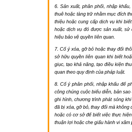
Dịch
6. Sản xuất, phân phối, nhập khẩu, 
vụ
thuê hoặc tàng trữ nhằm mục đích thư
hoàn
thiệu hoặc cung cấp dịch vụ khi biết
công
hoặc dịch vụ đó được sản xuất, sử
nhà
hiệu bảo vệ quyền liên quan.
ở
Luật
7. Cố ý xóa, gỡ bỏ hoặc thay đổi t
sư
sở hữu quyền liên quan khi biết hoặ
kinh
giục, tạo khả năng, tạo điều kiện t
tế
quan theo quy định của pháp luật.
Lao
8. Cố ý phân phối, nhập khẩu để ph
động
công chúng cuộc biểu diễn, bản sao 
-
ghi hình, chương trình phát sóng khi
bảo
đã bị xóa, gỡ bỏ, thay đổi mà không
hiểm
Luật
hoặc có cơ sở để biết việc thực hiện
sư
thuận lợi hoặc che giấu hành vi xâm
giải