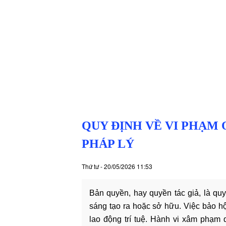
hóa
-
hoạt
động
Lĩnh
vực
hành
nghề
Luật
sư
QUY ĐỊNH VỀ VI PHẠM 
doanh
nghiệp
PHÁP LÝ
Dịch
vụ
Thứ tư - 20/05/2026 11:53
luật
sư
Bản quyền, hay quyền tác giả, là qu
riêng
sáng tạo ra hoặc sở hữu. Việc bảo h
cho
lao động trí tuệ. Hành vi xâm phạm 