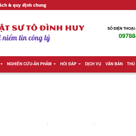
ách & quy định chung
SỐ ĐIỆN THOẠI:
09788
NGHIÊN CỨU-ẤN PHẨM
HỎI ĐÁP
DỊCH VỤ
VĂN BẢN
THỦ
BÀI VIẾT
Trang chủ
Nghiên cứu ấn phẩm
Bài viết