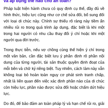
và áp dụng thế nào cho an toàn?
Pháp luật hiện hành chưa có quy định cụ thể, đầy đủ về
hình thức, hiệu lực cũng như cơ chế sửa đổi, bổ sung đối
với loại di chúc này. Chính sự thiếu rõ ràng này tiềm ẩn
nhiều rủi ro trong quá trình áp dụng, đặc biệt là khi một
trong hai người có nhu cầu thay đổi ý chí hoặc khi một
người qua đời trước.
Trong thực tiễn, nếu vợ chồng cùng thể hiện ý chí trong
một văn bản, cần đặc biệt lưu ý phân định rõ phần nội
dung của từng người, tài sản thuộc quyền định đoạt của
mỗi bên và chữ ký riêng biệt. Tuy nhiên, cách làm này vẫn
không loại bỏ hoàn toàn nguy cơ phát sinh tranh chấp,
nhất là liên quan đến việc xác định phần nào của di chúc
còn hiệu lực, phần nào được sửa đổi hoặc chấm dứt hiệu
lực.
Do đó, để bảo đảm an toàn pháp lý và hạn chế rủi ro, giải