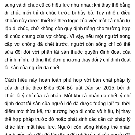
sung và di chúc cũ có hiệu lực như nhau; khi thay thế bằng
di chúc mới thì di chúc trước bị hủy bỏ. Tuy nhiên, điều
khoản này được thiết kế theo logic của việc một cá nhân tự
lập di chúc, chứ không còn quy định riêng cho trường hợp
di chúc chung của vợ chồng. Vì vậy, nếu một người trong
cặp vợ chồng đã chết trước, người còn sống chỉ có thể
sửa đổi đối với phần tài sản thuộc quyền định đoạt của
chính mình, không thể đơn phương thay đổi ý chí định đoạt
tài sản của người đã chết.
Cách hiểu này hoàn toàn phù hợp với bản chất pháp lý
của di chúc theo Điều 624 Bộ luật Dân sự 2015, bởi di
chúc là ý chí của cá nhân. Một khi cá nhân đã chết, ý chí
định đoạt tài sản của người đó đã được “đóng lại” tại thời
điểm mở thừa kế, trừ trường hợp di chúc vô hiệu, bị thay
thế hợp pháp trước đó hoặc phát sinh các căn cứ pháp lý
khác làm mất hiệu lực. Người còn sống không thể nhân
danh việc sửa đổi để làm thay đổi phần ý chí của người đã