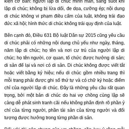
kiện cơ bản: người lập di chúc minh mẫn, sáng suốt khi
lập di chúc; không bị lừa dối, đe dọa, cưỡng ép; nội dung
di chúc không vi phạm điều cấm của luật, không trái đạo
đức xã hội; hình thức di chúc không trái quy định của luật.
Bên cạnh đó, Điều 631 Bộ luật Dân sự 2015 cũng yêu cầu
di chúc phải có những nội dung chủ yếu như ngày, tháng,
năm lập di chúc; họ tên và nơi cư trú của người lập di
chúc; họ tên người, cơ quan, tổ chức được hưởng di sản;
di sản để lại và nơi có di sản. Di chúc không được viết tắt
hoặc viết bằng ký hiệu; nếu di chúc gồm nhiều trang thì
mỗi trang phải được ghi số thứ tự và có chữ ký hoặc điểm
chỉ của người lập di chúc. Đây là những yêu cầu rất quan
trọng, bởi một bản di chúc do hai vợ chồng cùng lập sẽ
càng dễ phát sinh tranh cãi nếu không phân định rõ phần ý
chí của từng người, phần tài sản của từng người và đối
tượng được hưởng trong từng phần di sản.