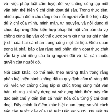
với việc pháp luật cấm tuyệt đối vợ chồng cùng lập một
văn bản thể hiện ý chí định đoạt tài sản. Trong thực tiễn,
nhiều quan điểm cho rằng nếu mỗi người vẫn thể hiện đầy
đủ ý chí của mình, minh mẫn, tự nguyện, và nội dung di
chúc đáp ứng điều kiện hợp pháp thì một văn bản do vợ
chồng cùng lập vẫn có thể được xem xét như sự ghi nhận
ý chí của hai cá nhân trong cùng một tài liệu. Điều quan
trọng là phải bảo đảm rằng mỗi phần định đoạt thực chất
vẫn là ý chí riêng của từng người đối với tài sản thuộc
quyền của người đó.
Nói cách khác, có thể hiểu theo hướng thận trọng rằng
pháp luật hiện hành không đặt ra quy định cấm rõ ràng đối
với việc vợ chồng cùng lập di chúc trong cùng một văn
bản, nhưng khi xây dựng và sử dụng hình thức này cần
đặc biệt chú ý đến tính cá nhân hóa của từng ý chí định
đoạt. Đây chính là điểm khác biệt quan trọng so với cách
tiếp cận trước đây của Bộ luật Dân sự 2005, khi luật đã