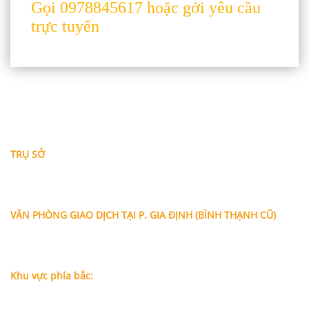
Gọi 0978845617 hoặc gởi yêu cầu
trực tuyến
THÔNG TIN LIÊN HỆ
TRỤ SỞ
Địa chỉ: A-10-11 Centana Thủ Thiêm, số 36 Mai Chí Thọ,
Phường Bình Trưng (Q.2 cũ)
, Tp.Hồ Chí Minh
Điện thoại:
028 38991104 - 0978845617
- Luật sư Huy
VĂN PHÒNG GIAO DỊCH TẠI P. GIA ĐỊNH (BÌNH THẠNH CŨ)
Địa chỉ: Lầu 1, số 227A Xô Viết Nghệ Tĩnh, P. Gia Định
, Tp.Hồ
Chí Minh (Gần vòng xoay Hàng Xanh)
Điện thoại:
09
09160684 - Luật sư Phụng
Khu vực phía bắc:
Tầng 18, Tòa nhà N105, Ngõ 89 Đường Nguyễn Phong Sắc,
P.Dịch Vọng Hậu, Quận Cầu Giấy, Hà Nội