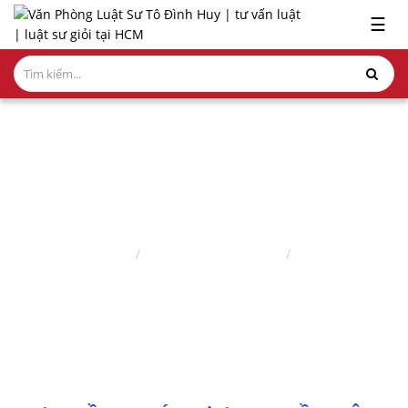
x
☰
GIỚI
THIỆU
LĨNH
VỰC
HÀNH
NGHỀ
BÀI VIẾT
NGHIÊN
Trang chủ
Nghiên cứu ấn phẩm
Bài viết
CỨU-
ẤN
PHẨM
HỎI
ĐÁP