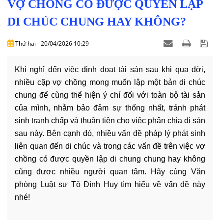
DỊCH
VỢ CHỒNG CÓ ĐƯỢC QUYỀN LẬP
VỤ
DI CHÚC CHUNG HAY KHÔNG?
VĂN
Thứ hai - 20/04/2026 10:29
BẢN
Khi nghĩ đến việc định đoạt tài sản sau khi qua đời,
THỦ
nhiều cặp vợ chồng mong muốn lập một bản di chúc
TỤC
chung để cùng thể hiện ý chí đối với toàn bộ tài sản
của mình, nhằm bảo đảm sự thống nhất, tránh phát
LIÊN
HỆ
sinh tranh chấp và thuận tiện cho việc phân chia di sản
sau này. Bên cạnh đó, nhiều vấn đề pháp lý phát sinh
liên quan đến di chúc và trong các vấn đề trên việc vợ
chồng có được quyền lập di chung chung hay không
cũng được nhiều người quan tâm. Hãy cùng Văn
phòng Luật sư Tô Đình Huy tìm hiểu về vấn đề này
nhé!