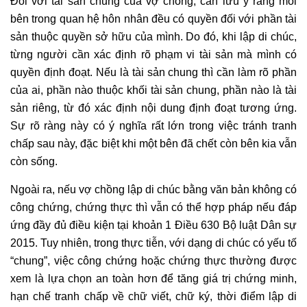
Đối với tài sản chung của vợ chồng, cần lưu ý rằng mỗi
bên trong quan hệ hôn nhân đều có quyền đối với phần tài
sản thuộc quyền sở hữu của mình. Do đó, khi lập di chúc,
từng người cần xác định rõ phạm vi tài sản mà mình có
quyền định đoạt. Nếu là tài sản chung thì cần làm rõ phần
của ai, phần nào thuộc khối tài sản chung, phần nào là tài
sản riêng, từ đó xác định nội dung định đoạt tương ứng.
Sự rõ ràng này có ý nghĩa rất lớn trong việc tránh tranh
chấp sau này, đặc biệt khi một bên đã chết còn bên kia vẫn
còn sống.
Ngoài ra, nếu vợ chồng lập di chúc bằng văn bản không có
công chứng, chứng thực thì vẫn có thể hợp pháp nếu đáp
ứng đầy đủ điều kiện tại khoản 1 Điều 630 Bộ luật Dân sự
2015. Tuy nhiên, trong thực tiễn, với dạng di chúc có yếu tố
“chung”, việc công chứng hoặc chứng thực thường được
xem là lựa chọn an toàn hơn để tăng giá trị chứng minh,
hạn chế tranh chấp về chữ viết, chữ ký, thời điểm lập di