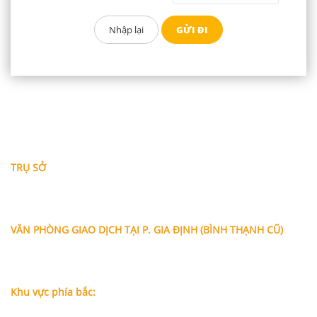
THÔNG TIN LIÊN HỆ
TRỤ SỞ
Địa chỉ: A-10-11 Centana Thủ Thiêm, số 36 Mai Chí Thọ,
Phường Bình Trưng (Q.2 cũ)
, Tp.Hồ Chí Minh
Điện thoại:
028 38991104 - 0978845617
- Luật sư Huy
VĂN PHÒNG GIAO DỊCH TẠI P. GIA ĐỊNH (BÌNH THẠNH CŨ)
Địa chỉ: Lầu 1, số 227A Xô Viết Nghệ Tĩnh, P. Gia Định
, Tp.Hồ
Chí Minh (Gần vòng xoay Hàng Xanh)
Điện thoại:
09
09160684 - Luật sư Phụng
Khu vực phía bắc:
Tầng 18, Tòa nhà N105, Ngõ 89 Đường Nguyễn Phong Sắc,