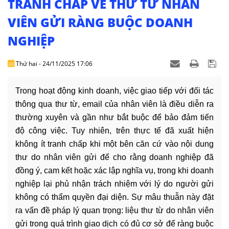
TRANH CHẤP VỀ THƯ TỪ NHÂN
DỊCH
VỤ
VIÊN GỬI RÀNG BUỘC DOANH
NGHIỆP
VĂN
BẢN
Thứ hai - 24/11/2025 17:06
THỦ
TỤC
Trong hoạt động kinh doanh, việc giao tiếp với đối tác
thông qua thư từ, email của nhân viên là điều diễn ra
LIÊN
thường xuyên và gần như bắt buộc để bảo đảm tiến
HỆ
độ công việc. Tuy nhiên, trên thực tế đã xuất hiện
không ít
tranh chấp
khi một bên căn cứ vào nội dung
thư do nhân viên gửi để cho rằng
doanh nghiệp
đã
đồng ý, cam kết hoặc xác lập nghĩa vụ, trong khi
doanh
nghiệp
lại phủ nhận trách nhiệm với lý do người gửi
không có thẩm quyền đại diện. Sự mâu thuẫn này đặt
ra vấn đề pháp lý quan trọng: liệu thư từ do nhân viên
gửi trong quá trình giao dịch có đủ cơ sở để ràng buộc