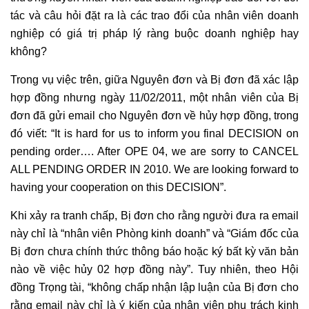
tác và câu hỏi đặt ra là các trao đổi của nhân viên
doanh
nghiệp
có giá trị pháp lý ràng buộc
doanh nghiệp
hay
không?
Trong vụ việc trên, giữa Nguyên đơn và Bị đơn đã xác lập
hợp đồng
nhưng ngày 11/02/2011, một nhân viên của Bị
đơn đã gửi email cho Nguyên đơn về hủy
hợp đồng
, trong
đó viết: “It is hard for us to inform you final DECISION on
pending order…. After OPE 04, we are sorry to CANCEL
ALL PENDING ORDER IN 2010. We are looking forward to
having your cooperation on this DECISION”.
Khi xảy ra tranh chấp, Bị đơn cho rằng người đưa ra email
này chỉ là “nhân viên Phòng kinh doanh” và “Giám đốc của
Bị đơn chưa chính thức thông báo hoặc ký bất kỳ văn bản
nào về việc hủy 02
hợp đồng
này”. Tuy nhiên, theo Hội
đồng Trọng tài, “không chấp nhận lập luận của Bị đơn cho
rằng email này chỉ là ý kiến của nhân viên phụ trách kinh