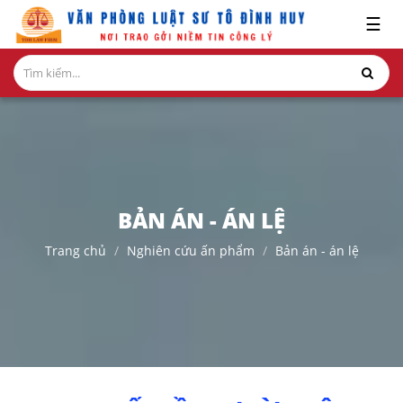
x
☰
GIỚI
THIỆU
LĨNH
VỰC
HÀNH
NGHỀ
BẢN ÁN - ÁN LỆ
NGHIÊN
Trang chủ
Nghiên cứu ấn phẩm
Bản án - án lệ
CỨU-
ẤN
PHẨM
HỎI
ĐÁP