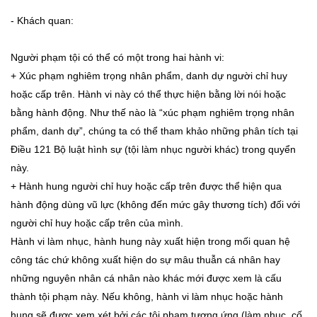
- Khách quan:
Người phạm tội có thể có một trong hai hành vi:
+ Xúc phạm nghiêm trọng nhân phẩm, danh dự người chỉ huy
hoặc cấp trên. Hành vi này có thể thực hiện bằng lời nói hoặc
bằng hành động. Như thế nào là “xúc phạm nghiêm trọng nhân
phẩm, danh dự”, chúng ta có thể tham khảo những phân tích tại
Điều 121 Bộ luật hình sự (tội làm nhục người khác) trong quyển
này.
+ Hành hung người chỉ huy hoặc cấp trên được thể hiện qua
hành động dùng vũ lực (không đến mức gây thương tích) đối với
người chỉ huy hoặc cấp trên của mình.
Hành vi làm nhục, hành hung này xuất hiện trong mối quan hệ
công tác chứ không xuất hiện do sự mâu thuẫn cá nhân hay
những nguyên nhân cá nhân nào khác mới được xem là cấu
thành tội phạm này. Nếu không, hành vi làm nhục hoặc hành
hung sẽ được xem xét bởi các tội phạm tương ứng (làm nhục, cố