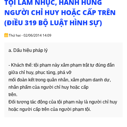
TỘI LÀM NHỤC, HÀNH HUNG
DỊCH
VỤ
NGƯỜI CHỈ HUY HOẶC CẤP TRÊN
(ĐIỀU 319 BỘ LUẬT HÌNH SỰ)
VĂN
BẢN
Thứ hai - 02/06/2014 14:09
THỦ
TỤC
a. Dấu hiệu pháp lý
LIÊN
- Khách thể: tội phạm này xâm phạm trật tự đúng đắn
HỆ
giữa chỉ huy, phục tùng, phá vỡ
mối đoàn kết trong quân nhân, xâm phạm danh dự,
nhân phẩm của người chỉ huy hoặc cấp
trên.
Đối tượng tác động của tội phạm này là người chỉ huy
hoặc người cấp trên của người phạm tội.