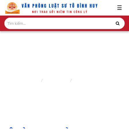
x
☰
GIỚI
THIỆU
LĨNH
VỰC
HÀNH
NGHỀ
PHÁP LUẬT HÌNH SỰ
NGHIÊN
Trang chủ
Nghiên cứu
Pháp Luật Hình Sự
CỨU-
ẤN
PHẨM
HỎI
ĐÁP