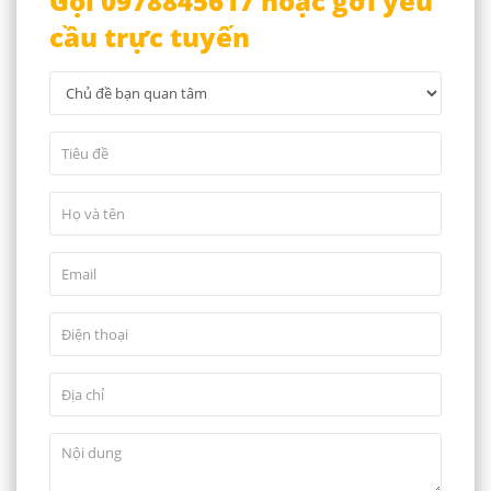
Gọi 0978845617 hoặc gởi yêu
cầu trực tuyến