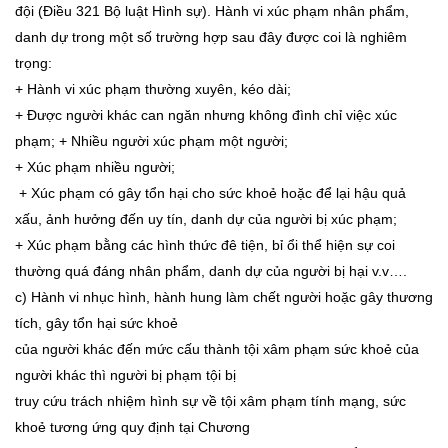
đội (Điều 321 Bộ luật Hình sự). Hành vi xúc phạm nhân phẩm,
danh dự trong một số trường hợp sau đây được coi là nghiêm
trọng:
+ Hành vi xúc phạm thường xuyên, kéo dài;
+ Được người khác can ngăn nhưng không đình chỉ việc xúc
phạm; + Nhiều người xúc phạm một người;
+ Xúc phạm nhiều người;
+ Xúc phạm có gây tổn hại cho sức khoẻ hoặc để lại hậu quả
xấu, ảnh hưởng đến uy tín, danh dự của người bị xúc phạm;
+ Xúc phạm bằng các hình thức đê tiện, bỉ ổi thể hiện sự coi
thường quá đáng nhân phẩm, danh dự của người bị hại v.v….
c) Hành vi nhục hình, hành hung làm chết người hoặc gây thương
tích, gây tổn hại sức khoẻ
của người khác đến mức cấu thành tội xâm phạm sức khoẻ của
người khác thì người bị phạm tội bị
truy cứu trách nhiệm hình sự về tội xâm phạm tính mạng, sức
khoẻ tương ứng quy định tại Chương