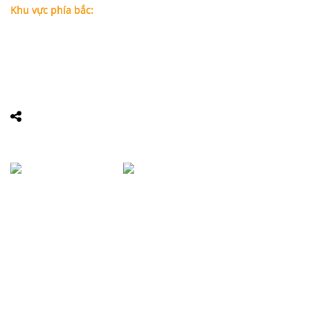
Khu vực phía bắc:
Tầng 18, Tòa nhà N105, Ngõ 89 Đường Nguyễn Phong Sắc,
P.Dịch Vọng Hậu, Quận Cầu Giấy, Hà Nội
Điện thoại: 0967388898 - LS Chính
Email:
info@luatsuhcm.com
Website:
http://luatsuhcm.com/
Chúng tôi trên mạng xã hội