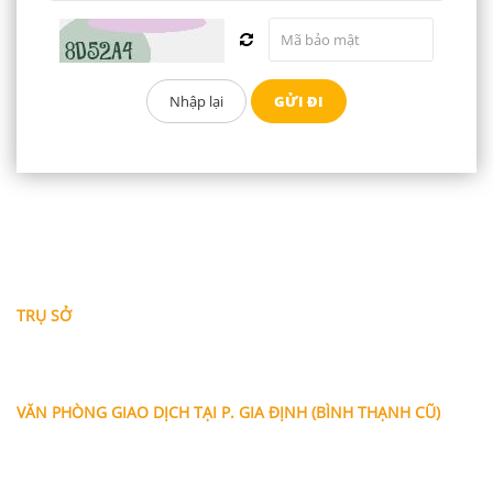
THÔNG TIN LIÊN HỆ
TRỤ SỞ
Địa chỉ: A-10-11 Centana Thủ Thiêm, số 36 Mai Chí Thọ,
Phường Bình Trưng (Q.2 cũ)
, Tp.Hồ Chí Minh
Điện thoại:
028 38991104 - 0978845617
- Luật sư Huy
VĂN PHÒNG GIAO DỊCH TẠI P. GIA ĐỊNH (BÌNH THẠNH CŨ)
Địa chỉ: Lầu 1, số 227A Xô Viết Nghệ Tĩnh, P. Gia Định
, Tp.Hồ
Chí Minh (Gần vòng xoay Hàng Xanh)
Điện thoại:
09
09160684 - Luật sư Phụng