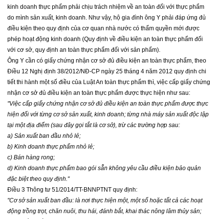
kinh doanh thực phẩm phải chịu trách nhiệm về an toàn đối với thực phẩm
do mình sản xuất, kinh doanh. Như vậy, hộ gia đình ông Y phải đáp ứng đủ
điều kiện theo quy định của cơ quan nhà nước có thẩm quyền mới được
phép hoạt động kinh doanh (Quy định về điều kiện an toàn thực phẩm đối
với cơ sở, quy định an toàn thực phẩm đối với sản phẩm).
Ông Y cần có giấy chứng nhận cơ sở đủ điều kiện an toàn thực phẩm, theo
Điều 12 Nghị định 38/2012/NĐ-CP ngày 25 tháng 4 năm 2012 quy định chi
tiết thi hành một số điều của Luật An toàn thực phẩm thì, việc cấp giấy chứng
nhận cơ sở đủ điều kiện an toàn thực phẩm được thực hiện như sau:
"Việc cấp giấy chứng nhận cơ sở đủ điều kiện an toàn thực phẩm được thực
hiện đối với từng cơ sở sản xuất, kinh doanh; từng nhà máy sản xuất độc lập
tại một địa điểm (sau đây gọi tắt là cơ sở), trừ các trường hợp sau:
a) Sản xuất ban đầu nhỏ lẻ;
b) Kinh doanh thực phẩm nhỏ lẻ;
c) Bán hàng rong;
d) Kinh doanh thực phẩm bao gói sẵn không yêu cầu điều kiện bảo quản
đặc biệt theo quy định."
Điều 3 Thông tư 51/2014/TT-BNNPTNT quy định:
"C
ơ sở sản xuất ban đầu: là nơi thực hiện một, một số hoặc tất cả các hoạt
động trồng trọt, chăn nuôi, thu hái, đánh bắt, khai thác nông lâm thủy sản;