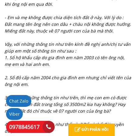
khi ông nội em qua đời.
- Em và mẹ không được chia diện tích đất ở này. Với lý do :
Đất mang tên ông nên con dâu + cháu nội không được hưởng.
Miếng đất này, thuộc về 07 người con của bà mà thôi.
Vậy, với những thông tin như trên kính đề nghị anh/chị tư vấn
giúp em một số thông tin như sau :
1. Sổ hộ khẩu cấp do gia đình em năm 2003 có tên ông nội,
mẹ em và hai anh em.
2. Sổ đỏ cấp năm 2004 cho gia đình em nhưng chỉ viết tên của
ông nội em.
3. Vậy, với những thông tin như trên, thì mẹ con em có được
Chat Zalo
chia diện tích đất trong tổng số 3500m2 kia hay không? Hay
miếng đất đó chỉ thuộc về 07 người con của ông bà?
Viber
4. Nếu có thể thì thủ tục như thế nào? Để có thể đòi quyền
0978845617
GỬI PHẢN HỒI
được đất.