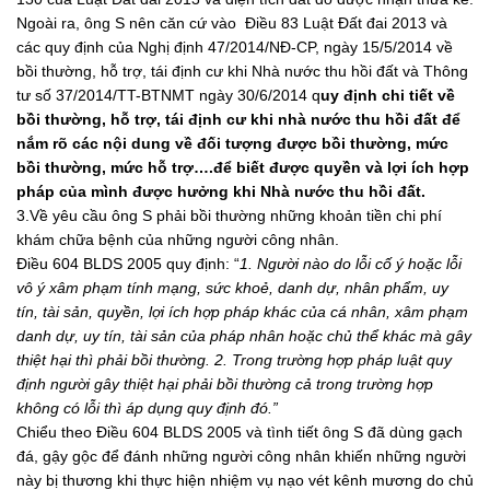
Ngoài ra, ông S nên căn cứ vào Điều 83 Luật Đất đai 2013 và
các quy định của Nghị định 47/2014/NĐ-CP, ngày 15/5/2014 về
bồi thường, hỗ trợ, tái định cư khi Nhà nước thu hồi đất và Thông
tư số 37/2014/TT-BTNMT ngày 30/6/2014 q
uy định chi tiết về
bồi thường, hỗ trợ, tái định cư
khi nhà nước thu hồi đất để
nắm rõ các nội dung về đối tượng được bồi thường, mức
bồi thường, mức hỗ trợ….để biết được quyền và lợi ích hợp
pháp của mình được hưởng khi Nhà nước thu hồi đất.
3.Về yêu cầu ông S phải bồi thường những khoản tiền chi phí
khám chữa bệnh của những người công nhân.
Điều 604 BLDS 2005 quy định: “
1. Người nào do lỗi cố ý hoặc lỗi
vô ý xâm phạm tính mạng, sức khoẻ, danh dự, nhân phẩm, uy
tín, tài sản, quyền, lợi ích hợp pháp khác của cá nhân, xâm phạm
danh dự, uy tín, tài sản của pháp nhân hoặc chủ thể khác mà gây
thiệt hại thì phải bồi thường. 2. Trong trường hợp pháp luật quy
định người gây thiệt hại phải bồi thường cả trong trường hợp
không có lỗi thì áp dụng quy định đó.”
Chiểu theo Điều 604 BLDS 2005 và tình tiết ông S đã dùng gạch
đá, gậy gộc để đánh những người công nhân khiến những người
này bị thương khi thực hiện nhiệm vụ nạo vét kênh mương do chủ