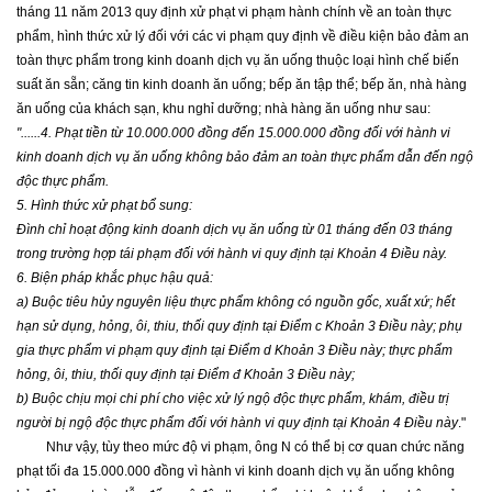
tháng 11 năm 2013 quy định xử phạt vi phạm hành chính về an toàn thực
phẩm, hình thức xử lý đối với các vi phạm quy định về điều kiện bảo đảm an
toàn thực phẩm trong kinh doanh dịch vụ ăn uống thuộc loại hình chế biến
suất ăn sẵn; căng tin kinh doanh ăn uống; bếp ăn tập thể; bếp ăn, nhà hàng
ăn uống của khách sạn, khu nghỉ dưỡng; nhà hàng ăn uống như sau:
"......4. Phạt tiền từ 10.000.000 đồng đến 15.000.000 đồng đối với hành vi
kinh doanh dịch vụ ăn uống không bảo đảm an toàn thực phẩm dẫn đến ngộ
độc thực phẩm.
5. Hình thức xử phạt bổ sung:
Đình chỉ hoạt động kinh doanh dịch vụ ăn uống từ 01 tháng đến 03 tháng
trong trường hợp tái phạm đối với hành vi quy định tại Khoản 4 Điều này.
6. Biện pháp khắc phục hậu quả:
a) Buộc tiêu hủy nguyên liệu thực phẩm không có nguồn gốc, xuất xứ; hết
hạn sử dụng, hỏng, ôi, thiu, thối quy định tại Điểm c Khoản 3 Điều này; phụ
gia thực phẩm vi phạm quy định tại Điểm d Khoản 3 Điều này; thực phẩm
hỏng, ôi, thiu, thối quy định tại Điểm đ Khoản 3 Điều này;
b) Buộc chịu mọi chi phí cho việc xử lý ngộ độc thực phẩm, khám, điều trị
người bị ngộ độc thực phẩm đối với hành vi quy định tại Khoản 4 Điều này
."
Như vậy, tùy theo mức độ vi phạm, ông N có thể bị cơ quan chức năng
phạt tối đa 15.000.000 đồng vì hành vi kinh doanh dịch vụ ăn uống không