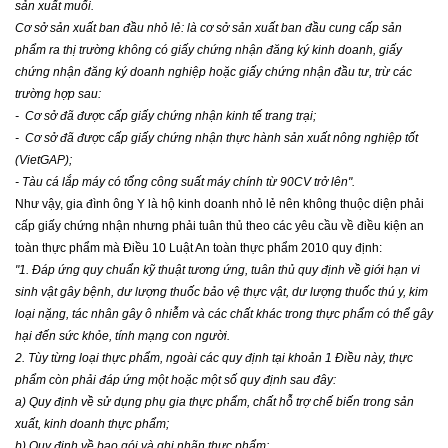
sản xuất muối.
Cơ sở sản xuất ban đầu nhỏ lẻ: là cơ sở sản xuất ban đầu cung cấp sản
phẩm ra thị trường không có giấy chứng nhận đăng ký kinh doanh, giấy
chứng nhận đăng ký doanh nghiệp hoặc giấy chứng nhận đầu tư, trừ các
trường hợp sau:
-
Cơ sở đã được cấp giấy chứng nhận kinh tế trang trại;
-
Cơ sở đã được cấp giấy chứng nhận thực hành sản xuất nông nghiệp tốt
(VietGAP);
-
Tàu cá lắp máy có tổng công suất máy chính từ 90CV trở lên
".
Như vậy, gia đình ông Y là hộ kinh doanh nhỏ lẻ nên không thuộc diện phải
cấp giấy chứng nhận nhưng phải tuân thủ theo các yêu cầu về điều kiện an
toàn thực phẩm mà Điều 10 Luật An toàn thực phẩm 2010 quy định:
"1. Đáp ứng quy chuẩn kỹ thuật tương ứng, tuân thủ quy định về giới hạn vi
sinh vật gây bệnh, dư lượng thuốc bảo vệ thực vật, dư lượng thuốc thú y, kim
loại nặng, tác nhân gây ô nhiễm và các chất khác trong thực phẩm có thể gây
hại đến sức khỏe, tính mạng con người.
2. Tùy từng loại thực phẩm, ngoài các quy định tại khoản 1 Điều này, thực
phẩm còn phải đáp ứng một hoặc một số quy định sau đây:
a) Quy định về sử dụng phụ gia thực phẩm, chất hỗ trợ chế biến trong sản
xuất, kinh doanh thực phẩm;
b) Quy định về bao gói và ghi nhãn thực phẩm;