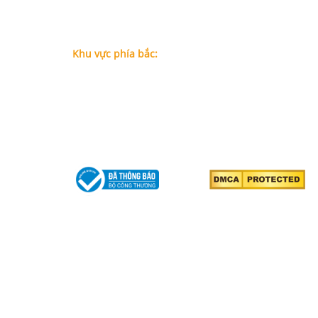
Địa chỉ: Lầu 1, số 227A Xô Viết Nghệ Tĩnh, P. Gia Đị
Chí Minh (Gần vòng xoay Hàng Xanh)
Điện thoại:
09
09160684 - Luật sư Phụng
Khu vực phía bắc:
Tầng 18, Tòa nhà N105, Ngõ 89 Đường Nguyễn Phon
P.Dịch Vọng Hậu, Quận Cầu Giấy, Hà Nội
Điện thoại: 0967388898 - LS Chính
Email:
info@luatsuhcm.com
Website:
http://luatsuhcm.com/