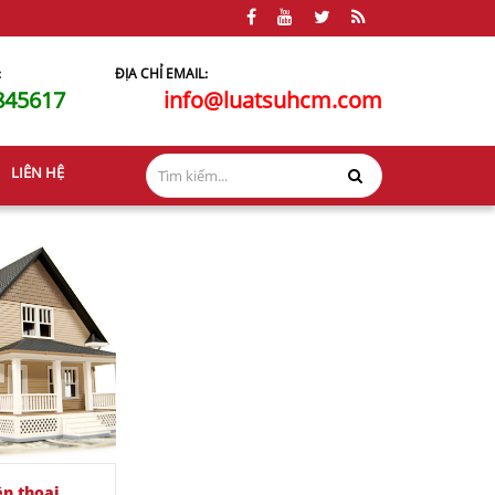
:
ĐỊA CHỈ EMAIL:
845617
info@luatsuhcm.com
LIÊN HỆ
ện thoại