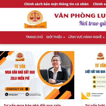
Chính sách bảo mật thông tin cá nhân
Chính s
TRANG CHỦ
GIỚI THIỆU
LĨNH VỰC HÀNH NGHỀ
Tư vấn mua bán nhà đất qua zalo
Tư vấn luật 