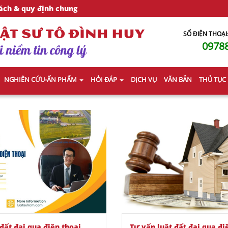
ách & quy định chung
SỐ ĐIỆN THOẠI
0978
NGHIÊN CỨU-ẤN PHẨM
HỎI ĐÁP
DỊCH VỤ
VĂN BẢN
THỦ TỤC
đất đai qua điện thoại
Tư vấn luật đất đai qua đi