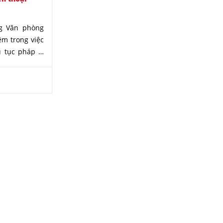
g Văn phòng
ệm trong việc
ủ tục pháp lý
n nay, chúng
n luật đất đai
.
cung cấp dịch
ôi muốn cuộc
ên chúng tôi
số tổng đài
845617
nhằm
HÀNH NGHỀ
DỊCH VỤ
h vụ tiện lợi
 nghiệp
Tư vấn thừa kế
ất
Tư vấn nhà đất
ế
Tư vấn hôn nhân - Gia đình