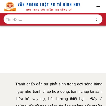
x
☰
GIỚI
THIỆU
DỊCH VỤ GIẢI QUYẾT TRANH CHẤP DÂN
LĨNH
VỰC
SỰ
HÀNH
Văn phòng Luật sư Tô Đình Huy – Điểm tựa pháp lý
NGHỀ
trong các tranh chấp dân sự
NGHIÊN
CỨU-
ẤN
PHẨM
Tranh chấp dân sự phát sinh trong đời sống hàng
HỎI
ngày như tranh chấp hợp đồng, tranh chấp tài sản,
ĐÁP
thừa kế, vay nợ, bồi thường thiệt hại… Đây là