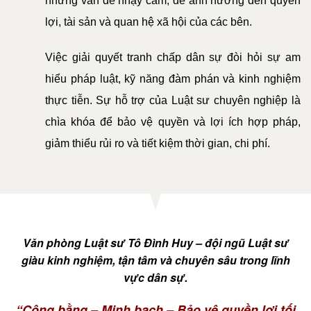
những vấn đề nhạy cảm, dễ ảnh hưởng đến quyền
DỊCH
lợi, tài sản và quan hệ xã hội của các bên.
VỤ
Việc giải quyết tranh chấp dân sự đòi hỏi sự am
VĂN
BẢN
hiểu pháp luật, kỹ năng đàm phán và kinh nghiệm
thực tiễn. Sự hỗ trợ của Luật sư chuyên nghiệp là
THỦ
chìa khóa để bảo vệ quyền và lợi ích hợp pháp,
TỤC
giảm thiểu rủi ro và tiết kiệm thời gian, chi phí.
LIÊN
HỆ
Văn phòng Luật sư Tô Đình Huy – đội ngũ Luật sư
giàu kinh nghiệm, tận tâm và chuyên sâu trong lĩnh
vực dân sự.
“Công bằng – Minh bạch – Bảo vệ quyền lợi tối