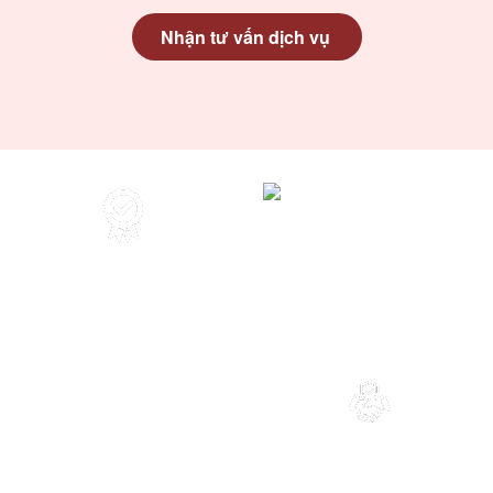
Nhận tư vấn dịch vụ
1500+
98%+
Hồ sơ
Khách hàng
đã hoàn thành
hài lòng
2000+