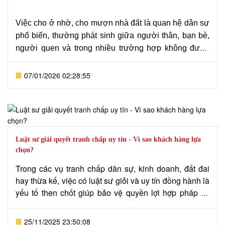
dịch vụ tư vấn giải quyết tranh chấp thừa kế theo di
chúc, hỗ trợ khách hàng bảo vệ quyền lợi hợp pháp và
Việc cho ở nhờ, cho mượn nhà đất là quan hệ dân sự
giải quyết vụ việc hiệu quả theo đúng quy định pháp
phổ biến, thường phát sinh giữa người thân, bạn bè,
luật.
người quen và trong nhiều trường hợp không được
lập thành văn bản cụ thể. Khi phát sinh mâu thuẫn,
người ở nhờ không tự nguyện trả lại nhà, đất thì tranh
07/01/2026 02:28:55
chấp đòi nhà cho ở nhờ trở thành vấn đề pháp lý
phức tạp, ảnh hưởng trực tiếp đến quyền sở hữu hợp
pháp của chủ nhà. Nhằm giúp Quý khách hàng hiểu rõ
căn cứ pháp luật cũng như trình tự, thủ tục giải quyết
tranh chấp này,
Văn phòng Luật sư Tô Đình
Luật sư giải quyết tranh chấp uy tín - Vì sao khách hàng lựa
Huy
giới thiệu dịch vụ “Hướng dẫn thủ tục, trình tự
chọn?
tranh chấp đòi nhà cho ở nhờ” theo đúng quy định
Trong các vụ tranh chấp dân sự, kinh doanh, đất đai
pháp luật hiện hành, hỗ trợ khách hàng từ khâu chuẩn
hay thừa kế, việc có luật sư giỏi và uy tín đồng hành là
bị hồ sơ đến các thủ tục tố tụng tại tòa án.
yếu tố then chốt giúp bảo vệ quyền lợi hợp pháp và
hạn chế rủi ro pháp lý cho khách hàng.
Văn phòng
Luật sư Tô Đình Huy
với đội ngũ luật sư có kinh
25/11/2025 23:50:08