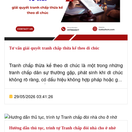
Tư vấn giải quyết tranh chấp thừa kế theo di chúc
Tranh chấp thừa kế theo di chúc là một trong những
tranh chấp dân sự thường gặp, phát sinh khi di chúc
không rõ ràng, có dấu hiệu không hợp pháp hoặc gây
ra nhiều cách hiểu khác nhau giữa những người thừa
kế. Vấn đề này liên quan trực tiếp đến quyền lợi tài
29/05/2026 03:41:26
sản nên dễ dẫn đến mâu thuẫn và kéo dài thời gian
giải quyết nếu không được xử lý đúng cách. Việc xác
định hiệu lực di chúc và phạm vi di sản cần căn cứ
chặt chẽ theo quy định của Bộ luật Dân sự. Trong bối
cảnh đó, Văn phòng Luật sư Tô Đình Huy cung cấp
Hướng dẫn thủ tục, trình tự Tranh chấp đòi nhà cho ở nhờ