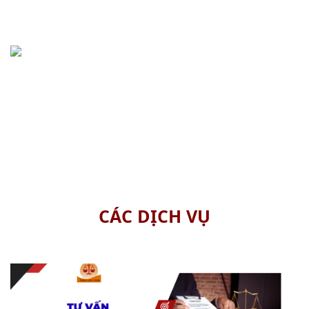
Khách hàng
tin cậy
15+
Năm
kinh nghiệm
CÁC DỊCH VỤ