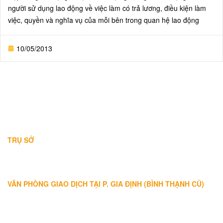
người sử dụng lao động về việc làm có trả lương, điều kiện làm
việc, quyền và nghĩa vụ của mỗi bên trong quan hệ lao động
10/05/2013
THÔNG TIN LIÊN HỆ
TRỤ SỞ
Địa chỉ: A-10-11 Centana Thủ Thiêm, số 36 Mai Chí Thọ, Phường
Bình Trưng (Q.2 cũ)
, Tp.Hồ Chí Minh
Điện thoại:
028 38991104 - 0978845617
- Luật sư Huy
VĂN PHÒNG GIAO DỊCH TẠI P. GIA ĐỊNH (BÌNH THẠNH CŨ)
Địa chỉ: Lầu 1, số 227A Xô Viết Nghệ Tĩnh, P. Gia Định
, Tp.Hồ
Chí Minh (Gần vòng xoay Hàng Xanh)
Điện thoại:
09
09160684 - Luật sư Phụng