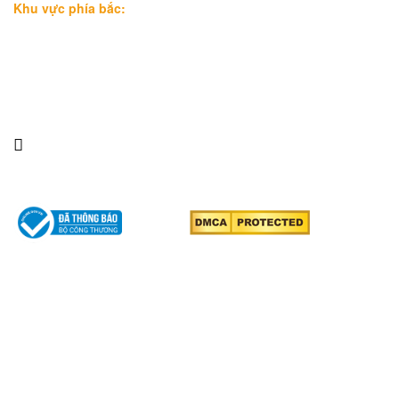
Khu vực phía bắc:
Tầng 18, Tòa nhà N105, Ngõ 89 Đường Nguyễn Phong Sắc,
P.Dịch Vọng Hậu, Quận Cầu Giấy, Hà Nội
Điện thoại: 0967388898 - LS Chính
Email:
info@luatsuhcm.com
Website:
http://luatsuhcm.com/
Chúng tôi trên mạng xã hội