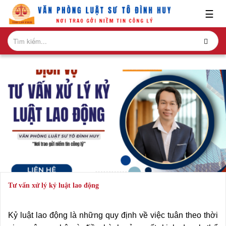
x
☰
GIỚI
THIỆU
LĨNH
VỰC
HÀNH
NGHỀ
NGHIÊN
CỨU-
ẤN
PHẨM
Tư vấn xử lý kỷ luật lao động
HỎI
ĐÁP
Kỷ luật lao động là những quy định về việc tuân theo thời