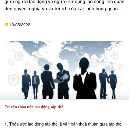
giữa người lao động và người sử dụng lao động liên quan
đến quyền, nghĩa vụ và lợi ích của các bên trong quan hệ
lao động. Những tranh chấp này thường bao gồm việc xử
lý hợp đồng lao động, tiền lương, thời gian làm việc, hoặc
10/05/2022
quyền lợi khác của người lao động.
Tư vấn thỏa ước lao động tập thể
1. Thỏa ước lao động tập thể là văn bản thoả thuận giữa tập thể