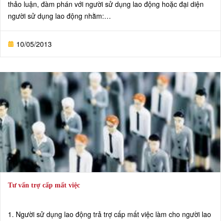
thảo luận, đàm phán với người sử dụng lao động hoặc đại diện
người sử dụng lao động nhằm:
1. Xây dựng quan hệ lao động hài hoà, ổn định và tiến bộ.
2. Xác lập về các điều kiện lao động mới làm căn cứ để tiến hành
10/05/2013
ký kết thoả ước lao động tập thể.
3. Giải quyết những vướng mắc, khó khăn trong việc thực hiện
quyền và nghĩa vụ của mỗi bên trong quan hệ lao động
Tư vấn trợ cấp mất việc
1. Người sử dụng lao động trả trợ cấp mất việc làm cho người lao