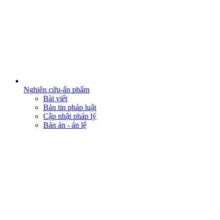
Nghiên cứu-ấn phẩm
Bài viết
Bản tin pháp luật
Cập nhật pháp lý
Bản án - án lệ