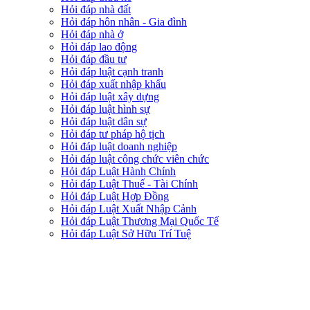
Hỏi đáp nhà đất
Hỏi đáp hôn nhân - Gia đình
Hỏi đáp nhà ở
Hỏi đáp lao động
Hỏi đáp đầu tư
Hỏi đáp luật cạnh tranh
Hỏi đáp xuất nhập khẩu
Hỏi đáp luật xây dựng
Hỏi đáp luật hình sự
Hỏi đáp luật dân sự
Hỏi đáp tư pháp hộ tịch
Hỏi đáp luật doanh nghiệp
Hỏi đáp luật công chức viên chức
Hỏi đáp Luật Hành Chính
Hỏi đáp Luật Thuế - Tài Chính
Hỏi đáp Luật Hợp Đồng
Hỏi đáp Luật Xuất Nhập Cảnh
Hỏi đáp Luật Thương Mại Quốc Tế
Hỏi đáp Luật Sở Hữu Trí Tuệ