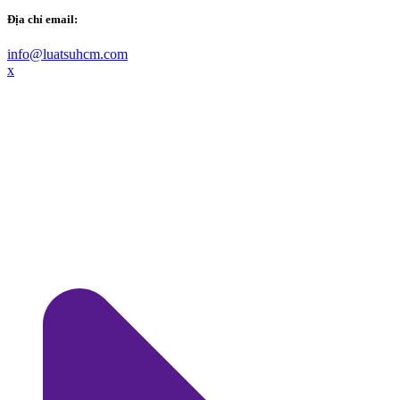
Địa chỉ email:
info@luatsuhcm.com
x