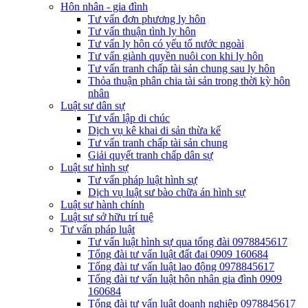
Hôn nhân - gia đình
Tư vấn đơn phương ly hôn
Tư vấn thuận tình ly hôn
Tư vấn ly hôn có yếu tố nước ngoài
Tư vấn giành quyền nuôi con khi ly hôn
Tư vấn tranh chấp tài sản chung sau ly hôn
Thỏa thuận phân chia tài sản trong thời kỳ hôn
nhân
Luật sư dân sự
Tư vấn lập di chúc
Dịch vụ kê khai di sản thừa kế
Tư vấn tranh chấp tài sản chung
Giải quyết tranh chấp dân sự
Luật sư hình sự
Tư vấn pháp luật hình sự
Dịch vụ luật sư bào chữa án hình sự
Luật sư hành chính
Luật sư sở hữu trí tuệ
Tư vấn pháp luật
Tư vấn luật hình sự qua tổng đài 0978845617
Tổng đài tư vấn luật đất đai 0909 160684
Tổng đài tư vấn luật lao động 0978845617
Tổng đài tư vấn luật hôn nhân gia đình 0909
160684
Tổng đài tư vấn luật doanh nghiệp 0978845617