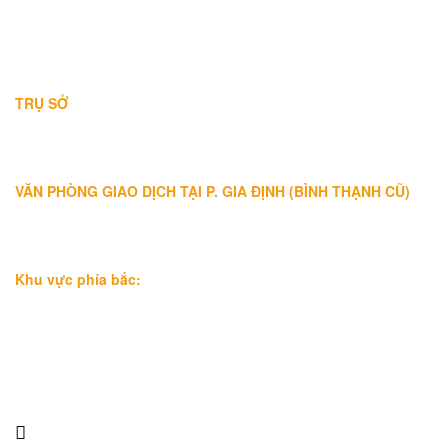
THÔNG TIN LIÊN HỆ
TRỤ SỞ
Địa chỉ: A-10-11 Centana Thủ Thiêm, số 36 Mai Chí Thọ, Phường
Bình Trưng (Q.2 cũ)
, Tp.Hồ Chí Minh
Điện thoại:
028 38991104 - 0978845617
- Luật sư Huy
VĂN PHÒNG GIAO DỊCH TẠI P. GIA ĐỊNH (BÌNH THẠNH CŨ)
Địa chỉ: Lầu 1, số 227A Xô Viết Nghệ Tĩnh, P. Gia Định
, Tp.Hồ
Chí Minh (Gần vòng xoay Hàng Xanh)
Điện thoại:
09
09160684 - Luật sư Phụng
Khu vực phía bắc:
Tầng 18, Tòa nhà N105, Ngõ 89 Đường Nguyễn Phong Sắc,
P.Dịch Vọng Hậu, Quận Cầu Giấy, Hà Nội
Điện thoại: 0967388898 - LS Chính
Email:
info@luatsuhcm.com
Website:
http://luatsuhcm.com/