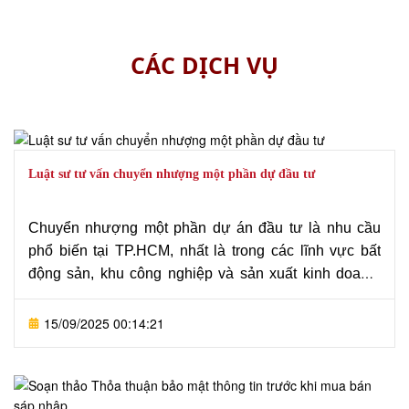
CÁC DỊCH VỤ
Luật sư tư vấn chuyển nhượng một phần dự đầu tư
Chuyển nhượng một phần dự án đầu tư là nhu cầu
phổ biến tại TP.HCM, nhất là trong các lĩnh vực bất
động sản, khu công nghiệp và sản xuất kinh doanh.
Thủ tục này phải tuân thủ chặt chẽ các quy định của
Luật Đầu tư 2020, Luật Đất đai, Luật Kinh doanh bất
15/09/2025 00:14:21
động sản và văn bản quy phạm pháp luật liên quan.
Văn phòng Luật sư Tô Đình Huy
cung cấp dịch vụ
trọn gói: tư vấn điều kiện pháp lý, soạn thảo hợp đồng