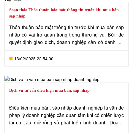
và hồ sơ, làm việc với cơ quan nhà nước có thẩm
quyền, đại diện khách hàng trong suốt quá trình để
Soạn thảo Thỏa thuận bảo mật thông tin trước khi mua bán
đảm bảo thủ tục nhanh chóng, đúng luật và an toàn.
sáp nhập
Thỏa thuận bảo mật thông tin trước khi mua bán sáp
nhập có vai trò quan trọng trong thương vụ. Bởi, để
quyết định giao dịch, doanh nghiệp cần có đánh giá
tổng quan đối tác và cung cấp thông tin trước khi giao
kết hợp đồng là yêu cầu bắt buộc.
13/02/2025 22:54:00
Dịch vụ tư vấn điều kiện mua bán, sáp nhập
Điều kiện mua bán, sáp nhập doanh nghiệp là vấn đề
pháp lý doanh nghiệp cần quan tâm khi có chiến lược
tái cơ cấu, mở rộng và phát triển kinh doanh. Doanh
nghiệp muốn thực hiện hoạt động mua bán, sáp nhập