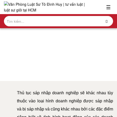
x
☰
GIỚI
THIỆU
DỊCH VỤ MUA BÁN VÀ SÁP NHẬP
LĨNH
VỰC
Văn phòng Luật sư Tô Đình Huy - Nơi trao gởi niềm tin
HÀNH
công lý
NGHỀ
NGHIÊN
CỨU-
ẤN
PHẨM
Thủ tục sáp nhập doanh nghiệp sẽ khác nhau tùy
HỎI
thuộc vào loại hình doanh nghiệp được sáp nhập
ĐÁP
và bị sáp nhập và cũng khác nhau bởi các đặc điểm