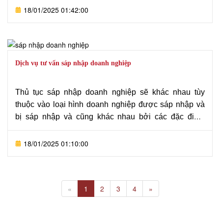
buộc phải đáp ứng điều kiện mua bán, sáp nhập
18/01/2025 01:42:00
doanh nghiệp.
Dịch vụ tư vấn sáp nhập doanh nghiệp
Thủ tục sáp nhập doanh nghiệp sẽ khác nhau tùy
thuộc vào loại hình doanh nghiệp được sáp nhập và
bị sáp nhập và cũng khác nhau bởi các đặc điểm
riêng biệt về tình hình hoạt động của các doanh
nghiệp như: lao động, quyền sở hữu tài sản...Do đó,
18/01/2025 01:10:00
sẽ không có một thủ tục phù hợp cho tất cả các trường
hợp.
«
1
2
3
4
»