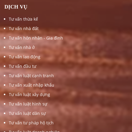
DỊCH VỤ
Tư vấn thừa kế
Tư vấn nhà đất
Tư vấn hôn nhân - Gia đình
Tư vấn nhà ở
Tư vấn lao động
Tư vấn đầu tư
Tư vấn luật cạnh tranh
Tư vấn xuất nhập khẩu
Tư vấn luật xây dựng
Tư vấn luật hình sự
Tư vấn luật dân sự
Tư vấn tư pháp hộ tịch