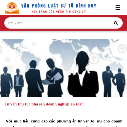
x
☰
GIỚI
THIỆU
LĨNH
VỰC
HÀNH
NGHỀ
NGHIÊN
CỨU-
ẤN
PHẨM
Tư vấn thủ tục phá sản doanh nghiệp an toàn
HỎI
ĐÁP
Với mục tiêu cung cấp các phương án tư vấn tối ưu cho doanh