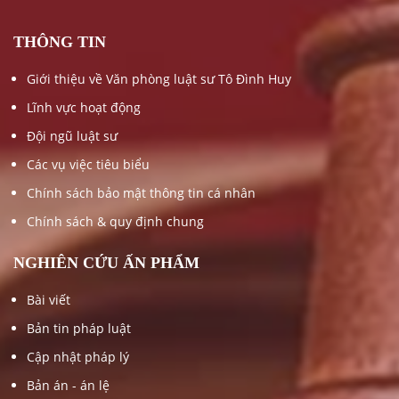
THÔNG TIN
Giới thiệu về Văn phòng luật sư Tô Đình Huy
Lĩnh vực hoạt động
Đội ngũ luật sư
Các vụ việc tiêu biểu
Chính sách bảo mật thông tin cá nhân
Chính sách & quy định chung
NGHIÊN CỨU ẤN PHẨM
Bài viết
Bản tin pháp luật
Cập nhật pháp lý
Bản án - án lệ