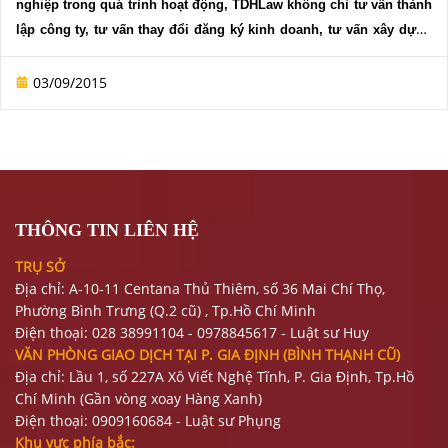
DỊCH
nghiệp trong quá trình hoạt động, TDHLaw không chỉ tư vấn thành
VỤ
lập công ty,
tư vấn thay đổi đăng ký kinh doanh
,
tư vấn xây dựng
quy chế
, t
ư vấn quy trình giải thể
, chúng tôi còn cung cấp dịch vụ
VĂN
tư vấn
thủ tục phá sản doanh nghiệp
an toàn- đúng pháp luật,
03/09/2015
BẢN
giúp doanh nghiệp tìm kiếm cơ hội kinh doanh mới.
THỦ
TỤC
LIÊN
THÔNG TIN LIÊN HỆ
HỆ
TRỤ SỞ
Địa chỉ: A-10-11 Centana Thủ Thiêm, số 36 Mai Chí Thọ,
Phường Bình Trưng (Q.2 cũ)
, Tp.Hồ Chí Minh
Điện thoại:
028 38991104 - 0978845617
- Luật sư Huy
VĂN PHÒNG GIAO DỊCH TẠI P. GIA ĐỊNH (BÌNH THẠNH CŨ)
Địa chỉ: Lầu 1, số 227A Xô Viết Nghệ Tĩnh, P. Gia Định
, Tp.Hồ
Chí Minh (Gần vòng xoay Hàng Xanh)
Điện thoại:
09
09160684 - Luật sư Phụng
Khu vực phía bắc: