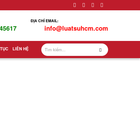
ĐỊA CHỈ EMAIL:
45617
info@luatsuhcm.com
 TỤC
LIÊN HỆ
 nhà đất