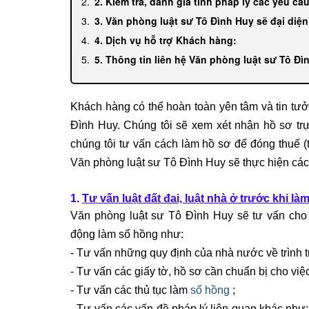
2. Kiểm tra, đánh giá tính pháp lý các yêu cầ
3. Văn phòng luật sư Tô Đình Huy sẽ đại diện
4. Dịch vụ hỗ trợ Khách hàng:
5. Thông tin liên hệ Văn phòng luật sư Tô Đì
Khách hàng có thể hoàn toàn yên tâm và tin tưở
Đình Huy. Chúng tôi sẽ xem xét nhận hồ sơ trực
chúng tôi tư vấn cách làm hồ sơ để đóng thuế (
Văn phòng luật sư Tô Đình Huy sẽ thực hiện các
1.
Tư vấn luật đất đai, luật nhà ở trước khi là
Văn phòng luật sư Tô Đình Huy sẽ tư vấn cho 
động làm sổ hồng như:
- Tư vấn những quy định của nhà nước về trình 
- Tư vấn các giấy tờ, hồ sơ cần chuẩn bị cho việ
- Tư vấn các thủ tục làm
sổ hồng
;
- Tư vấn các vấn đề pháp lý liên quan khác nh