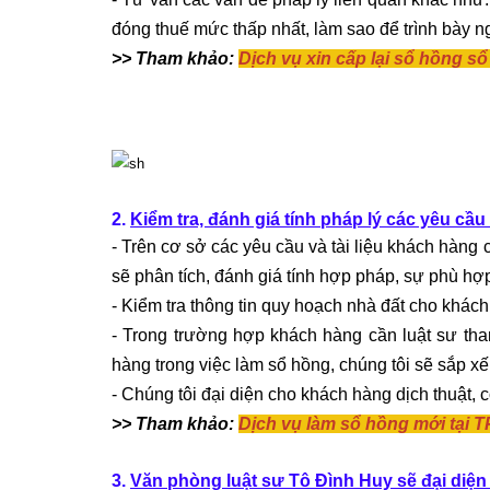
đóng thuế mức thấp nhất, làm sao để trình bày 
>> Tham khảo:
Dịch vụ xin cấp lại sổ hồng sổ
2.
Kiểm tra, đánh giá tính pháp lý các yêu cầu
-
Trên cơ sở các yêu cầu và tài liệu khách hàng
sẽ phân tích, đánh giá tính hợp pháp, sự phù hợ
-
Kiểm tra thông tin quy hoạch nhà đất cho khách
-
Trong trường hợp khách hàng cần luật sư tham
hàng trong việc làm sổ hồng, chúng tôi sẽ sắp x
-
Chúng tôi đại diện cho khách hàng dịch thuật, 
>> Tham khảo:
Dịch vụ làm sổ hồng mới tại 
3.
Văn phòng luật sư Tô Đình Huy sẽ đại diện 