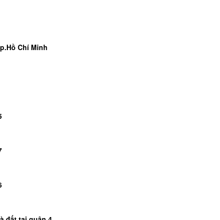
Tp.Hồ Chí Minh
5
7
6
 đất tại quận 4