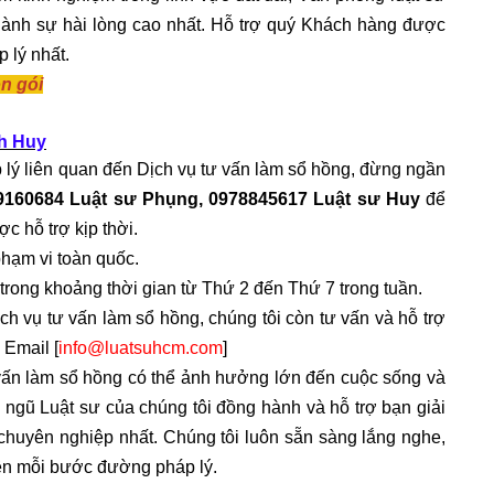
ành sự hài lòng cao nhất. Hỗ trợ quý Khách hàng được
 lý nhất.
n gói
nh Huy
 lý liên quan đến
Dịch vụ tư vấn làm sổ hồng
, đừng ngần
9160684 Luật sư Phụng, 0978845617 Luật sư Huy
để
c hỗ trợ kịp thời.
phạm vi toàn quốc.
 trong khoảng thời gian từ Thứ 2 đến Thứ 7 trong tuần.
ch vụ tư vấn làm sổ hồng
, chúng tôi còn tư vấn và hỗ trợ
à Email [
info@luatsuhcm.com
]
vấn làm sổ hồng
có thể ảnh hưởng lớn đến cuộc sống và
ội ngũ Luật sư của chúng tôi đồng hành và hỗ trợ bạn giải
chuyên nghiệp nhất. Chúng tôi luôn sẵn sàng lắng nghe,
ên mỗi bước đường pháp lý.