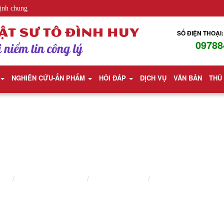
ịnh chung
SỐ ĐIỆN THOẠI:
09788
NGHIÊN CỨU-ẤN PHẨM
HỎI ĐÁP
DỊCH VỤ
VĂN BẢN
THỦ
DỊCH VỤ HỢP THỨC HÓA NHÀ ĐẤT
chủ
Lĩnh vực hành nghề
Luật sư nhà đất
Dịch vụ hợp thức hóa