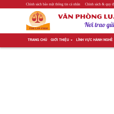
Chính sách bảo mật thông tin cá nhân
Chính sách & quy đ
TRANG CHỦ
GIỚI THIỆU
LĨNH VỰC HÀNH NGHỀ
Trang 