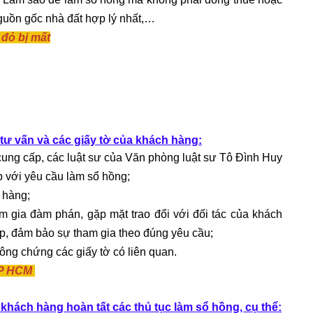
nguồn gốc nhà đất hợp lý nhất,…
 đỏ bị mất
 tư vấn và các giấy tờ của khách hàng:
 cung cấp, các luật sư của Văn phòng luật sư Tô Đình Huy
p với yêu cầu làm sổ hồng;
 hàng;
 gia đàm phán, gặp mặt trao đổi với đối tác của khách
ếp, đảm bảo sự tham gia theo đúng yêu cầu;
công chứng các giấy tờ có liên quan.
TP HCM
khách hàng hoàn tất các thủ tục làm sổ hồng, cụ thể: