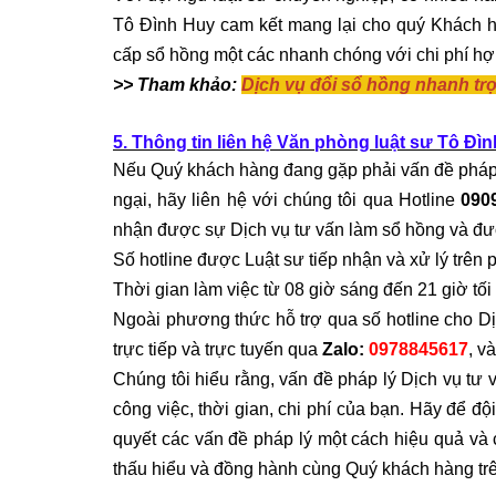
Tô Đình Huy cam kết mang lại cho quý Khách h
cấp sổ hồng một các nhanh chóng với chi phí hợp
>> Tham khảo:
Dịch vụ đổi sổ hồng nhanh trọ
5. Thông tin liên hệ Văn phòng luật sư Tô Đì
Nếu Quý khách hàng đang gặp phải vấn đề pháp
ngại, hãy liên hệ với chúng tôi qua Hotline
090
nhận được sự
Dịch vụ tư vấn làm sổ hồng
và đượ
Số hotline được Luật sư tiếp nhận và xử lý trên 
Thời gian làm việc từ 08 giờ sáng đến 21 giờ tối
Ngoài phương thức hỗ trợ qua số hotline cho
Dị
trực tiếp và trực tuyến qua
Zalo:
0978845617
, v
Chúng tôi hiểu rằng, vấn đề pháp lý
Dịch vụ tư 
công việc, thời gian, chi phí của bạn. Hãy để đ
quyết các vấn đề pháp lý một cách hiệu quả và 
thấu hiểu và đồng hành cùng Quý khách hàng tr