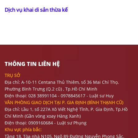
Dịch vụ khai di sản thừa kế
THÔNG TIN LIÊN HỆ
TRỤ SỞ
Địa chỉ: A-10-11 Centana Thủ Thiêm, số 36 Mai Chí Thọ,
Phường Bình Trưng (Q.2 cũ)
, Tp.Hồ Chí Minh
Điện thoại:
028 38991104 - 0978845617
- Luật sư Huy
VĂN PHÒNG GIAO DỊCH TẠI P. GIA ĐỊNH (BÌNH THẠNH CŨ)
Địa chỉ: Lầu 1, số 227A Xô Viết Nghệ Tĩnh, P. Gia Định
, Tp.Hồ
Chí Minh (Gần vòng xoay Hàng Xanh)
Điện thoại:
09
09160684 - Luật sư Phụng
Khu vực phía bắc:
Tầng 18, Tòa nhà N105, Ngõ 89 Đường Nguyễn Phong Sắc,