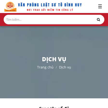
x
☰
GIỚI
THIỆU
LĨNH
VỰC
HÀNH
NGHỀ
DỊCH VỤ
NGHIÊN
Trang chủ
Dịch vụ
CỨU-
ẤN
PHẨM
HỎI
ĐÁP