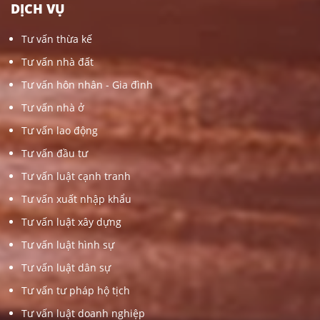
DỊCH VỤ
Tư vấn thừa kế
Tư vấn nhà đất
Tư vấn hôn nhân - Gia đình
Tư vấn nhà ở
Tư vấn lao động
Tư vấn đầu tư
Tư vấn luật cạnh tranh
Tư vấn xuất nhập khẩu
Tư vấn luật xây dựng
Tư vấn luật hình sự
Tư vấn luật dân sự
Tư vấn tư pháp hộ tịch
Tư vấn luật doanh nghiệp