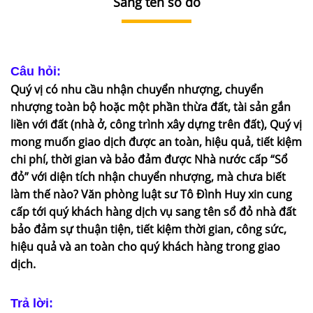
Sang tên sổ đỏ
DỊCH
VỤ
VĂN
BẢN
Câu hỏi:
Quý vị có nhu cầu nhận chuyển nhượng, chuyển
THỦ
nhượng toàn bộ hoặc một phần thừa đất, tài sản gắn
TỤC
liền với đất (nhà ở, công trình xây dựng trên đất), Quý vị
mong muốn giao dịch được an toàn, hiệu quả, tiết kiệm
LIÊN
chi phí, thời gian và bảo đảm được Nhà nước cấp “Sổ
HỆ
đỏ” với diện tích nhận chuyển nhượng, mà chưa biết
làm thế nào? Văn phòng luật sư Tô Đình Huy xin cung
cấp tới quý khách hàng dịch vụ sang tên sổ đỏ nhà đất
bảo đảm sự thuận tiện, tiết kiệm thời gian, công sức,
hiệu quả và an toàn cho quý khách hàng trong giao
dịch.
Trả lời: