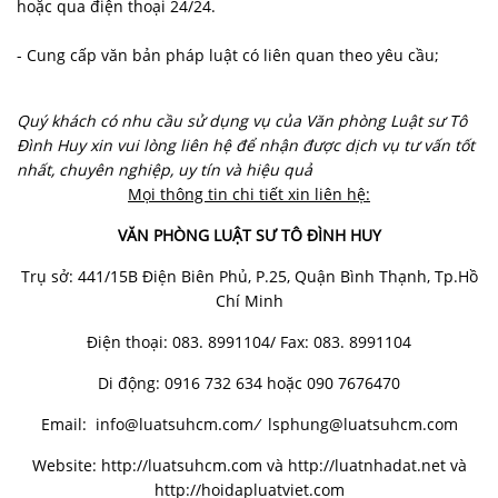
hoặc qua điện thoại 24/24.
- Cung cấp văn bản pháp luật có liên quan theo yêu cầu;
Quý khách có nhu cầu sử dụng vụ của Văn phòng Luật sư Tô
Đình Huy xin vui lòng liên hệ để nhận được dịch vụ tư vấn tốt
nhất, chuyên nghiệp, uy tín và hiệu quả
Mọi thông tin chi tiết xin liên hệ:
VĂN PHÒNG LUẬT SƯ TÔ ĐÌNH HUY
Trụ sở: 441/15B Điện Biên Phủ, P.25, Quận Bình Thạnh, Tp.Hồ
Chí Minh
Điện thoại: 083. 8991104/ Fax: 083. 8991104
Di động: 0916 732 634 hoặc 090 7676470
Email:
info@luatsuhcm.com
/
lsphung@luatsuhcm.com
Website:
http://luatsuhcm.com
và
http://luatnhadat.net
và
http://hoidapluatviet.com