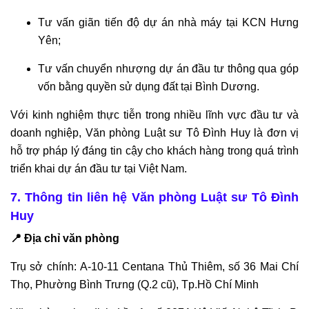
LUẬT
Tư vấn giãn tiến độ dự án nhà máy tại KCN Hưng
TƯ
Yên;
VẤN
Tư vấn chuyển nhượng dự án đầu tư thông qua góp
LUẬT
HÌNH
vốn bằng quyền sử dụng đất tại Bình Dương.
SỰ
Với kinh nghiệm thực tiễn trong nhiều lĩnh vực đầu tư và
QUA
doanh nghiệp, Văn phòng Luật sư Tô Đình Huy là đơn vị
TỔNG
ĐÀI
hỗ trợ pháp lý đáng tin cậy cho khách hàng trong quá trình
0978845617
triển khai dự án đầu tư tại Việt Nam.
7. Thông tin liên hệ Văn phòng Luật sư Tô Đình
TỔNG
Huy
ĐÀI
TƯ
📍 Địa chỉ văn phòng
VẤN
LUẬT
Trụ sở chính: A-10-11 Centana Thủ Thiêm, số 36 Mai Chí
ĐẤT
Thọ, Phường Bình Trưng (Q.2 cũ), Tp.Hồ Chí Minh
ĐAI