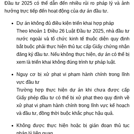
ĐẤT
Đầu tư 2025 có thể dẫn đến nhiều rủi ro pháp lý và ảnh
hưởng trực tiếp đến hoạt động của dự án đầu tư.
DỊCH
Dự án không đủ điều kiện triển khai hợp pháp
VỤ
Theo khoản 1 Điều 26 Luật Đầu tư 2025, nhà đầu tư
TÁCH
THỬA
nước ngoài và tổ chức kinh tế thuộc diện quy định
NHÀ
bắt buộc phải thực hiện thủ tục cấp Giấy chứng nhận
ĐẤT
đăng ký đầu tư. Nếu không thực hiện, dự án có thể bị
xem là triển khai không đúng trình tự pháp luật.
DỊCH
Nguy cơ bị xử phạt vi phạm hành chính trong lĩnh
VỤ
XIN
vực đầu tư
GIẤY
Trường hợp thực hiện dự án khi chưa được cấp
PHÉP
Giấy phép đầu tư có thể bị xử phạt theo quy định về
XÂY
xử phạt vi phạm hành chính trong lĩnh vực kế hoạch
DỰNG
và đầu tư, đồng thời buộc khắc phục hậu quả.
NHÀ
Không được thực hiện hoặc bị gián đoạn thủ tục
DỊCH
pháp lý liên quan