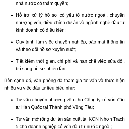
nhà nước có thẩm quyền;
HÌNH
SỰ
Hỗ trợ xử lý hồ sơ có yếu tố nước ngoài, chuyển
nhượng vốn, điều chỉnh dự án và ngành nghề đầu tư
LUẬT
kinh doanh có điều kiện;
SƯ
HÀNH
Quy trình làm việc chuyên nghiệp, bảo mật thông tin
CHÍNH
và theo dõi hồ sơ xuyên suốt;
Tiết kiệm thời gian, chi phí và hạn chế việc sửa đổi,
LUẬT
SƯ
bổ sung hồ sơ nhiều lần.
SỞ
Bên cạnh đó, văn phòng đã tham gia tư vấn và thực hiện
HỮU
TRÍ
nhiều vụ việc đầu tư tiêu biểu như:
TUỆ
Tư vấn chuyển nhượng vốn cho Công ty có vốn đầu
tư Hàn Quốc tại Thành phố Vũng Tàu;
TƯ
VẤN
Tư vấn mở rộng dự án sản xuất tại KCN Nhơn Trạch
PHÁP
5 cho doanh nghiệp có vốn đầu tư nước ngoài;