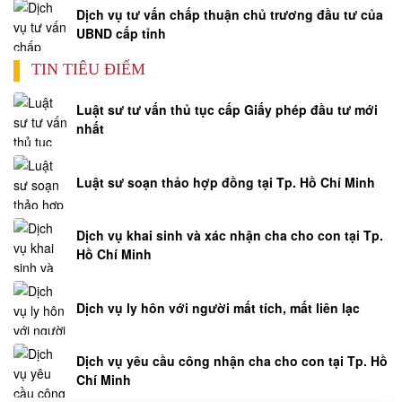
Dịch vụ tư vấn chấp thuận chủ trương đầu tư của
UBND cấp tỉnh
HỎI
ĐÁP
TIN TIÊU ĐIỂM
ĐẦU
TƯ
Luật sư tư vấn thủ tục cấp Giấy phép đầu tư mới
nhất
HỎI
ĐÁP
Luật sư soạn thảo hợp đồng tại Tp. Hồ Chí Minh
LUẬT
CẠNH
TRANH
Dịch vụ khai sinh và xác nhận cha cho con tại Tp.
Hồ Chí Minh
HỎI
ĐÁP
Dịch vụ ly hôn với người mất tích, mất liên lạc
XUẤT
NHẬP
KHẨU
Dịch vụ yêu cầu công nhận cha cho con tại Tp. Hồ
Chí Minh