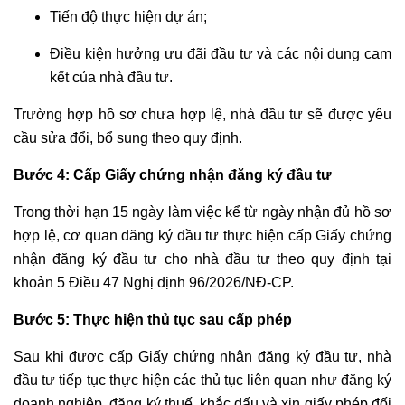
HÔN
Tiến độ thực hiện dự án;
CÓ
Điều kiện hưởng ưu đãi đầu tư và các nội dung cam
YẾU
TỐ
kết của nhà đầu tư.
NƯỚC
Trường hợp hồ sơ chưa hợp lệ, nhà đầu tư sẽ được yêu
NGOÀI
cầu sửa đổi, bổ sung theo quy định.
TƯ
Bước 4: Cấp Giấy chứng nhận đăng ký đầu tư
VẤN
GIÀNH
Trong thời hạn 15 ngày làm việc kể từ ngày nhận đủ hồ sơ
QUYỀN
hợp lệ, cơ quan đăng ký đầu tư thực hiện cấp Giấy chứng
NUÔI
nhận đăng ký đầu tư cho nhà đầu tư theo quy định tại
CON
khoản 5 Điều 47 Nghị định 96/2026/NĐ-CP.
KHI
LY
Bước 5: Thực hiện thủ tục sau cấp phép
HÔN
Sau khi được cấp Giấy chứng nhận đăng ký đầu tư, nhà
đầu tư tiếp tục thực hiện các thủ tục liên quan như đăng ký
TƯ
VẤN
doanh nghiệp, đăng ký thuế, khắc dấu và xin giấy phép đối