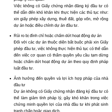
VỤ
Việc không có Giấy chứng nhận đăng ký đầu tư có
HOÀN
thể dẫn đến khó khăn khi thực hiện các thủ tục như:
CÔNG
xin giấy phép xây dựng, thuê đất, góp vốn, mở rộng
NHÀ
dự án hoặc điều chỉnh dự án đầu tư.
Ở
Rủi ro bị đình chỉ hoặc chấm dứt hoạt động dự án
LUẬT
Đối với các dự án thuộc diện bắt buộc phải xin Giấy
SƯ
phép đầu tư, việc không thực hiện thủ tục có thể dẫn
KINH
đến việc cơ quan có thẩm quyền yêu cầu tạm dừng
TẾ
hoặc chấm dứt hoạt động dự án theo quy định pháp
luật đầu tư.
LAO
ĐỘNG
Ảnh hưởng đến quyền và lợi ích hợp pháp của nhà
-
đầu tư
BẢO
Dự án không có Giấy chứng nhận đăng ký đầu tư có
HIỂM
thể làm giảm tính pháp lý, gây khó khăn trong việc
chứng minh quyền lợi của nhà đầu tư khi phát sinh
LUẬT
tranh chấp hoặc giao dịch.