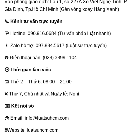
0909
Văn phòng giao dịch: Lầu 1, số 227A Xô Viết Nghệ Tĩnh, P.
160684
Gia Định, Tp.Hồ Chí Minh (Gần vòng xoay Hàng Xanh)
📞 Kênh tư vấn trực tuyến
TỔNG
ĐÀI
💬 Hotline: 090.916.0684 (Tư vấn pháp luật nhanh)
TƯ
VẤN
📱 Zalo hỗ trợ: 097.884.5617 (Luật sư trực tuyến)
LUẬT
☎️ Điện thoại bàn: (028) 3899 1104
LAO
ĐỘNG
🕒 Thời gian làm việc
0978845617
📅 Thứ 2 – Thứ 6: 08:00 – 21:00
TỔNG
ĐÀI
❌ Thứ 7, Chủ nhật và Ngày lễ: Nghỉ
TƯ
✉️ Kết nối số
VẤN
LUẬT
📩 Email: info@luatsuhcm.com
HÔN
NHÂN
🌐Website: luatsuhcm.com