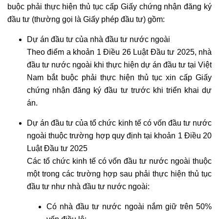
buộc phải thực hiện thủ tục cấp Giấy chứng nhận đăng ký
TỤNG
đầu tư (thường gọi là Giấy phép đầu tư) gồm:
LUẬT
Dự án đầu tư của nhà đầu tư nước ngoài
SƯ
Theo điểm a khoản 1 Điều 26 Luật Đầu tư 2025, nhà
NHÀ
đầu tư nước ngoài khi thực hiện dự án đầu tư tại Việt
ĐẤT
Nam bắt buộc phải thực hiện thủ tục xin cấp Giấy
chứng nhận đăng ký đầu tư trước khi triển khai dự
GIẢI
án.
QUYẾT
TRANH
Dự án đầu tư của tổ chức kinh tế có vốn đầu tư nước
CHẤP
ngoài thuộc trường hợp quy định tại khoản 1 Điều 20
ĐẤT
Luật Đầu tư 2025
ĐAI
Các tổ chức kinh tế có vốn đầu tư nước ngoài thuộc
một trong các trường hợp sau phải thực hiện thủ tục
DỊCH
đầu tư như nhà đầu tư nước ngoài:
VỤ
HỢP
Có nhà đầu tư nước ngoài nắm giữ trên 50%
THỨC