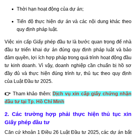
TƯ
Thời hạn hoạt động của dự án;
VẤN
PHÁ
Tiến độ thực hiện dự án và các nội dung khác theo
SẢN
quy định pháp luật.
DOANH
NGHIỆP
Việc xin cấp Giấy phép đầu tư là bước quan trọng để nhà
đầu tư triển khai dự án đúng quy định pháp luật và bảo
TƯ
đảm quyền, lợi ích hợp pháp trong quá trình hoạt động đầu
VẤN
tư kinh doanh. Vì vậy, doanh nghiệp cần chuẩn bị hồ sơ
GIẢI
đầy đủ và thực hiện đúng trình tự, thủ tục theo quy định
QUYẾT
của Luật Đầu tư 2025.
TRANH
CHẤP
👉
Tham khảo thêm:
Dịch vụ xin cấp giấy chứng nhận
NỘI
đầu tư tại Tp. Hồ Chí Minh
BỘ
2. Các trường hợp phải thực hiện thủ tục xin
LUẬT
Giấy phép đầu tư
SƯ
Căn cứ khoản 1 Điều 26 Luật Đầu tư 2025, các dự án bắt
TRANH