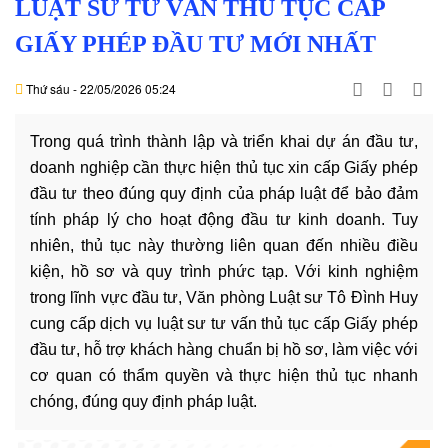
LUẬT SƯ TƯ VẤN THỦ TỤC CẤP
BẬT
GIẤY PHÉP ĐẦU TƯ MỚI NHẤT
+
VĂN
Thứ sáu - 22/05/2026 05:24
HÓA
-
Trong quá trình thành lập và triển khai dự án đầu tư,
HOẠT
doanh nghiệp cần thực hiện thủ tục xin cấp Giấy phép
ĐỘNG
đầu tư theo đúng quy định của pháp luật để bảo đảm
tính pháp lý cho hoạt động đầu tư kinh doanh. Tuy
LĨNH
nhiên, thủ tục này thường liên quan đến nhiều điều
VỰC
kiện, hồ sơ và quy trình phức tạp. Với kinh nghiệm
HÀNH
NGHỀ
trong lĩnh vực đầu tư, Văn phòng Luật sư Tô Đình Huy
cung cấp dịch vụ luật sư tư vấn thủ tục cấp Giấy phép
LUẬT
đầu tư, hỗ trợ khách hàng chuẩn bị hồ sơ, làm việc với
SƯ
cơ quan có thẩm quyền và thực hiện thủ tục nhanh
DOANH
chóng, đúng quy định pháp luật.
NGHIỆP