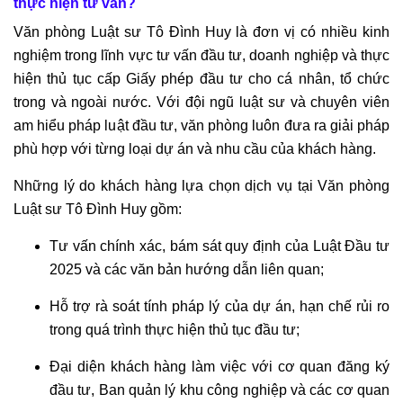
thực hiện tư vấn?
LUẬT
SƯ
Văn phòng Luật sư Tô Đình Huy là đơn vị có nhiều kinh
HÌNH
nghiệm trong lĩnh vực tư vấn đầu tư, doanh nghiệp và thực
SỰ
hiện thủ tục cấp Giấy phép đầu tư cho cá nhân, tổ chức
trong và ngoài nước. Với đội ngũ luật sư và chuyên viên
TƯ
am hiểu pháp luật đầu tư, văn phòng luôn đưa ra giải pháp
VẤN
phù hợp với từng loại dự án và nhu cầu của khách hàng.
PHÁP
LUẬT
Những lý do khách hàng lựa chọn dịch vụ tại Văn phòng
HÌNH
Luật sư Tô Đình Huy gồm:
SỰ
Tư vấn chính xác, bám sát quy định của Luật Đầu tư
2025 và các văn bản hướng dẫn liên quan;
DỊCH
VỤ
Hỗ trợ rà soát tính pháp lý của dự án, hạn chế rủi ro
LUẬT
trong quá trình thực hiện thủ tục đầu tư;
SƯ
BÀO
Đại diện khách hàng làm việc với cơ quan đăng ký
CHỮA
đầu tư, Ban quản lý khu công nghiệp và các cơ quan
ÁN