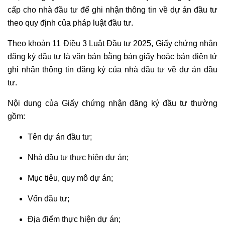
ĐĂNG
cấp cho nhà đầu tư để ghi nhận thông tin về dự án đầu tư
KÝ
theo quy định của pháp luật đầu tư.
KINH
DOANH
Theo khoản 11 Điều 3 Luật Đầu tư 2025, Giấy chứng nhận
đăng ký đầu tư là văn bản bằng bản giấy hoặc bản điện tử
TƯ
ghi nhận thông tin đăng ký của nhà đầu tư về dự án đầu
VẤN
tư.
ĐẦU
TƯ
Nội dung của Giấy chứng nhận đăng ký đầu tư thường
NƯỚC
gồm:
NGOÀI
Tên dự án đầu tư;
TƯ
Nhà đầu tư thực hiện dự án;
VẤN
SOẠN
Mục tiêu, quy mô dự án;
THẢO
HỢP
Vốn đầu tư;
ĐỒNG
Địa điểm thực hiện dự án;