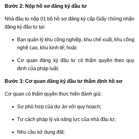
ĐÌNH
Bước 2: Nộp hồ sơ đăng ký đầu tư
TƯ
Nhà đầu tư nộp 01 bộ hồ sơ đăng ký cấp Giấy chứng nhận
VẤN
đăng ký đầu tư tại:
ĐƠN
Ban quản lý khu công nghiệp, khu chế xuất, khu công
PHƯƠNG
LY
nghệ cao, khu kinh tế; hoặc
HÔN
Cơ quan đăng ký đầu tư có thẩm quyền theo quy
định của pháp luật.
TƯ
VẤN
Bước 3: Cơ quan đăng ký đầu tư thẩm định hồ sơ
THUẬN
TÌNH
Cơ quan có thẩm quyền thực hiện đánh giá:
LY
HÔN
Sự phù hợp của dự án với quy hoạch;
Tư cách pháp lý và năng lực của nhà đầu tư;
TƯ
VẤN
Nhu cầu sử dụng đất;
LY