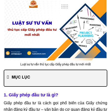
DỊCH
VỤ
LUẬT
SƯ
RIÊNG
CHO
DOANH
NGHIỆP
DỊCH
Luật sư tư vấn thủ tục cấp Giấy phép đầu tư mới nhất
VỤ
MUA
BÁN,
MỤC LỤC
SÁP
NHẬP
1. Giấy phép đầu tư là gì?
DỊCH
Giấy phép đầu tư là cách gọi phổ biến của Giấy chứng
VỤ
nhận đăng ký đầu tư – văn bản do cơ quan đăng ký đầu tư