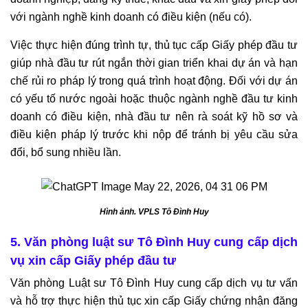
TRANH
với ngành nghề kinh doanh có điều kiện (nếu có).
CHẤP
TÀI
Việc thực hiện đúng trình tự, thủ tục cấp Giấy phép đầu tư
SẢN
giúp nhà đầu tư rút ngắn thời gian triển khai dự án và hạn
CHUNG
chế rủi ro pháp lý trong quá trình hoạt động. Đối với dự án
SAU
có yếu tố nước ngoài hoặc thuộc ngành nghề đầu tư kinh
LY
doanh có điều kiện, nhà đầu tư nên rà soát kỹ hồ sơ và
HÔN
điều kiện pháp lý trước khi nộp để tránh bị yêu cầu sửa
đổi, bổ sung nhiều lần.
THỎA
THUẬN
PHÂN
CHIA
Hình ảnh. VPLS Tô Đình Huy
TÀI
SẢN
5. Văn phòng luật sư Tô Đình Huy cung cấp dịch
TRONG
vụ xin cấp Giấy phép đầu tư
THỜI
Văn phòng Luật sư Tô Đình Huy cung cấp dịch vụ tư vấn
KỲ
và hỗ trợ thực hiện thủ tục xin cấp Giấy chứng nhận đăng
HÔN