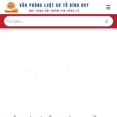
x
☰
GIỚI
THIỆU
+
VỀ
CHÚNG
TÔI
TƯ VẤN ĐẦU TƯ NƯỚC NGOÀI
+
Trang chủ
Lĩnh vực hành nghề
Luật sư doanh nghiệp
NHÂN
Tư vấn đầu tư nước ngoài
SỰ
+
GIAO
DỊCH
NỔI