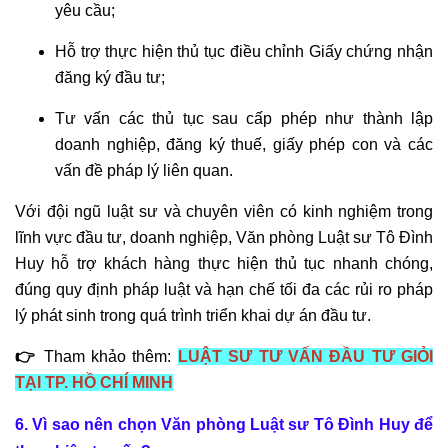
SẢN
yêu cầu;
THỪA
KẾ
Hỗ trợ thực hiện thủ tục điều chỉnh Giấy chứng nhận
đăng ký đầu tư;
TƯ
Tư vấn các thủ tục sau cấp phép như thành lập
VẤN
doanh nghiệp, đăng ký thuế, giấy phép con và các
TRANH
CHẤP
vấn đề pháp lý liên quan.
TÀI
Với đội ngũ luật sư và chuyên viên có kinh nghiệm trong
SẢN
lĩnh vực đầu tư, doanh nghiệp, Văn phòng Luật sư Tô Đình
CHUNG
Huy hỗ trợ khách hàng thực hiện thủ tục nhanh chóng,
đúng quy định pháp luật và hạn chế tối đa các rủi ro pháp
GIẢI
QUYẾT
lý phát sinh trong quá trình triển khai dự án đầu tư.
TRANH
👉
Tham khảo thêm:
LUẬT SƯ TƯ VẤN ĐẦU TƯ GIỎI
CHẤP
TẠI TP. HỒ CHÍ MINH
DÂN
SỰ
6. Vì sao nên chọn Văn phòng Luật sư Tô Đình Huy để