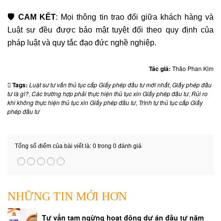
GIA
ĐÌNH
🛡️ CAM KẾT
: Mọi thông tin trao đổi giữa khách hàng và
0909
Luật sư đều được bảo mật tuyệt đối theo quy định của
160684
pháp luật và quy tắc đạo đức nghề nghiệp.
TỔNG
Tác giả:
Thảo Phan Kim
ĐÀI
Tags:
Luật sư tư vấn thủ tục cấp Giấy phép đầu tư mới nhất
,
Giấy phép đầu
TƯ
tư là gì?
,
Các trường hợp phải thực hiện thủ tục xin Giấy phép đầu tư
,
Rủi ro
VẤN
khi không thực hiện thủ tục xin Giấy phép đầu tư
,
Trình tự thủ tục cấp Giấy
LUẬT
phép đầu tư
DOANH
NGHIỆP
0978845617
Tổng số điểm của bài viết là: 0 trong 0 đánh giá
HỢP
ĐỒNG
VÀ
NHỮNG TIN MỚI HƠN
VĂN
BẢN
Tư vấn tạm ngừng hoạt động dự án đầu tư năm