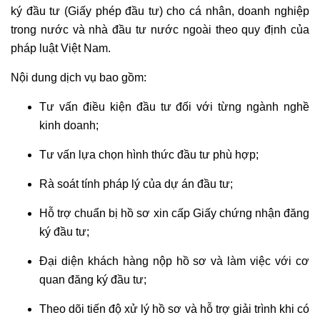
NHÂN
ký đầu tư (Giấy phép đầu tư) cho cá nhân, doanh nghiệp
trong nước và nhà đầu tư nước ngoài theo quy định của
pháp luật Việt Nam.
LUẬT
SƯ
Nội dung dịch vụ bao gồm:
DÂN
SỰ
Tư vấn điều kiện đầu tư đối với từng ngành nghề
kinh doanh;
TƯ
VẤN
Tư vấn lựa chọn hình thức đầu tư phù hợp;
LẬP
Rà soát tính pháp lý của dự án đầu tư;
DI
CHÚC
Hỗ trợ chuẩn bị hồ sơ xin cấp Giấy chứng nhận đăng
ký đầu tư;
DỊCH
VỤ
Đại diện khách hàng nộp hồ sơ và làm việc với cơ
KÊ
quan đăng ký đầu tư;
KHAI
DI
Theo dõi tiến độ xử lý hồ sơ và hỗ trợ giải trình khi có