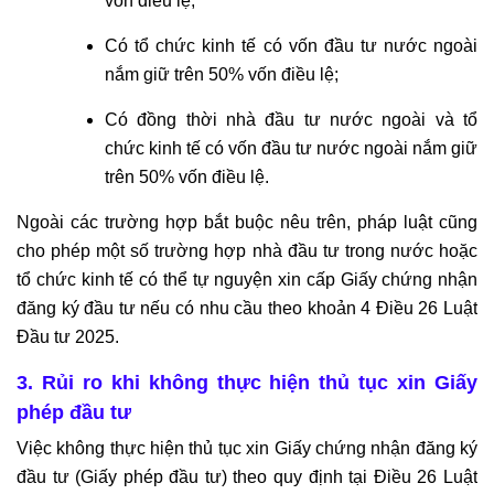
vốn điều lệ;
HÓA
NHÀ
Có tổ chức kinh tế có vốn đầu tư nước ngoài
ĐẤT
nắm giữ trên 50% vốn điều lệ;
DỊCH
Có đồng thời nhà đầu tư nước ngoài và tổ
VỤ
chức kinh tế có vốn đầu tư nước ngoài nắm giữ
ĐĂNG
trên 50% vốn điều lệ.
BỘ
NHÀ
Ngoài các trường hợp bắt buộc nêu trên, pháp luật cũng
ĐẤT
cho phép một số trường hợp nhà đầu tư trong nước hoặc
tổ chức kinh tế có thể tự nguyện xin cấp Giấy chứng nhận
DỊCH
đăng ký đầu tư nếu có nhu cầu theo khoản 4 Điều 26 Luật
VỤ
Đầu tư 2025.
CHUYỂN
MỤC
3. Rủi ro khi không thực hiện thủ tục xin Giấy
ĐÍCH
phép đầu tư
QUYỀN
Việc không thực hiện thủ tục xin Giấy chứng nhận đăng ký
SỬ
DỤNG
đầu tư (Giấy phép đầu tư) theo quy định tại Điều 26 Luật