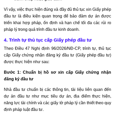
SƯ
GIẢI
Vì vậy, việc thực hiện đúng và đầy đủ thủ tục xin Giấy phép
QUYẾT
đầu tư là điều kiện quan trọng để bảo đảm dự án được
TRANH
triển khai hợp pháp, ổn định và hạn chế tối đa các rủi ro
CHẤP
pháp lý trong quá trình đầu tư kinh doanh.
LAO
ĐỘNG
4. Trình tự thủ tục cấp Giấy phép đầu tư
Theo Điều 47 Nghị định 96/2026/NĐ-CP, trình tự, thủ tục
TƯ
cấp Giấy chứng nhận đăng ký đầu tư (Giấy phép đầu tư)
VẤN
PHÁP
được thực hiện như sau:
LUẬT
Bước 1: Chuẩn bị hồ sơ xin cấp Giấy chứng nhận
LAO
đăng ký đầu tư
ĐỘNG
Nhà đầu tư chuẩn bị các thông tin, tài liệu liên quan đến
HÔN
dự án đầu tư như mục tiêu dự án, địa điểm thực hiện,
NHÂN
năng lực tài chính và các giấy tờ pháp lý cần thiết theo quy
-
định pháp luật đầu tư.
GIA