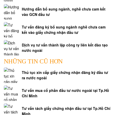
Hướng dẫn bổ sung ngành, nghề chưa cam kết
BẢN
vào GCN đầu tư
ÁN
-
ÁN
Tư vấn đăng ký bổ sung ngành nghề chưa cam
kết vào giấy chứng nhận đầu tư
LỆ
Dịch vụ tư vấn thành lập công ty liên kết đào tạo
HỎI
nước ngoài
ĐÁP
NHỮNG TIN CŨ HƠN
HỎI
ĐÁP
Thủ tục xin cấp giấy chứng nhận đăng ký đầu tư
THỪA
ra nước ngoài
KẾ
Tư vấn mua cổ phần đầu tư nước ngoài tại Tp.Hồ
Chí Minh
HỎI
ĐÁP
Tư vấn tách giấy chứng nhận đầu tư tại Tp.Hồ Chí
NHÀ
Minh