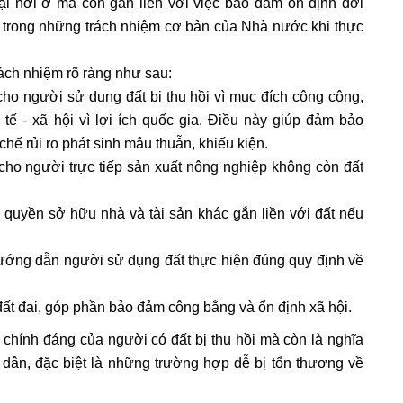
 lại nơi ở mà còn gắn liền với việc bảo đảm ổn định đời
t trong những trách nhiệm cơ bản của Nhà nước khi thực
ách nhiệm rõ ràng như sau:
 cho người sử dụng đất bị thu hồi vì mục đích công cộng,
 tế - xã hội vì lợi ích quốc gia. Điều này giúp đảm bảo
ế rủi ro phát sinh mâu thuẫn, khiếu kiện.
 cho người trực tiếp sản xuất nông nghiệp không còn đất
quyền sở hữu nhà và tài sản khác gắn liền với đất nếu
 hướng dẫn người sử dụng đất thực hiện đúng quy định về
 đất đai, góp phần bảo đảm công bằng và ổn định xã hội.
i chính đáng của người có đất bị thu hồi mà còn là nghĩa
ân, đặc biệt là những trường hợp dễ bị tổn thương về