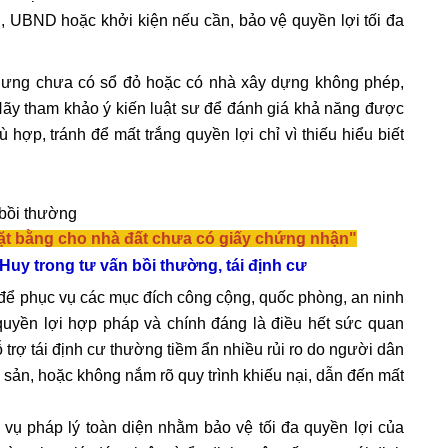
g, UBND hoặc khởi kiện nếu cần, bảo vệ quyền lợi tối đa
hưng chưa có sổ đỏ hoặc có nhà xây dựng không phép,
ãy tham khảo ý kiến luật sư để đánh giá khả năng được
hợp, tránh để mất trắng quyền lợi chỉ vì thiếu hiểu biết
ặt bằng cho nhà đất chưa có giấy chứng nhận"
Huy trong tư vấn bồi thường, tái định cư
 để phục vụ các mục đích công cộng, quốc phòng, an ninh
 quyền lợi hợp pháp và chính đáng là điều hết sức quan
hỗ trợ tái định cư thường tiềm ẩn nhiều rủi ro do người dân
 tài sản, hoặc không nắm rõ quy trình khiếu nại, dẫn đến mất
vụ pháp lý toàn diện nhằm bảo vệ tối đa quyền lợi của