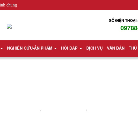
ịnh chung
SỐ ĐIỆN THOẠI:
09788
NGHIÊN CỨU-ẤN PHẨM
HỎI ĐÁP
DỊCH VỤ
VĂN BẢN
THỦ
LUẬT SƯ NHÀ ĐẤT
Trang chủ
Lĩnh vực hành nghề
Luật sư nhà đất