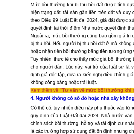
Mức bồi thường khi bị thu hồi đất được tính dựa t
hiện trạng đất, tài sản gắn liền trên đất và qu
theo Điều 99 Luật Đất đai 2024, giá đất được s
quyết định tại thời điểm Nhà nước quyết định thu
Ngoài ra, mức bồi thường cũng bao gồm giá trị c
bị thu hồi. Nếu người bị thu hồi đất ở mà không 
hoặc nhận tiền bồi thường bằng tiền tương ứng vớ
Tuy nhiên, thực tế cho thấy mức giá bồi thường 
cho người dân. Lúc này, vai trò của luật sư là 
định giá độc lập, đưa ra kiến nghị điều chỉnh gi
không công bằng hoặc trái luật.
Xem thêm về
"
Tư vấn về mức bồi thường khi n
4. Người không có sổ đỏ hoặc nhà xây khôn
Có thể có, tuy nhiên điều này phụ thuộc vào từn
quy định của Luật Đất đai 2024, Nhà nước vẫn du
chính sách bồi thường, hỗ trợ và tái định cư nh
là các trường hợp sử dụng đất ổn định nhưng chư