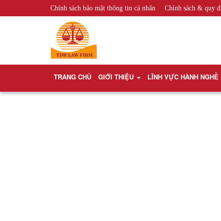
Chính sách bảo mật thông tin cá nhân
Chính sách & quy đ
TRANG CHỦ
GIỚI THIỆU
LĨNH VỰC HÀNH NGHỀ