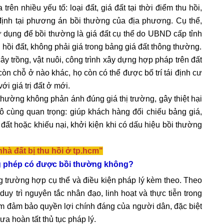
rên nhiều yếu tố: loại đất, giá đất tại thời điểm thu hồi,
y định tại phương án bồi thường của địa phương. Cụ thể,
ử dụng để bồi thường là giá đất cụ thể do UBND cấp tỉnh
 hồi đất, không phải giá trong bảng giá đất thông thường.
ây trồng, vật nuôi, công trình xây dựng hợp pháp trên đất
còn chỗ ở nào khác, họ còn có thể được bố trí tái định cư
i giá trị đất ở mới.
thường không phản ánh đúng giá thị trường, gây thiệt hại
vô cùng quan trọng: giúp khách hàng đối chiếu bảng giá,
á đất hoặc khiếu nại, khởi kiện khi có dấu hiệu bồi thường
hà đất bị thu hồi ở tp.hcm"
g phép có được bồi thường không?
g trường hợp cụ thể và điều kiện pháp lý kèm theo. Theo
y trì nguyên tắc nhân đạo, linh hoạt và thực tiễn trong
ằm đảm bảo quyền lợi chính đáng của người dân, đặc biệt
a hoàn tất thủ tục pháp lý.