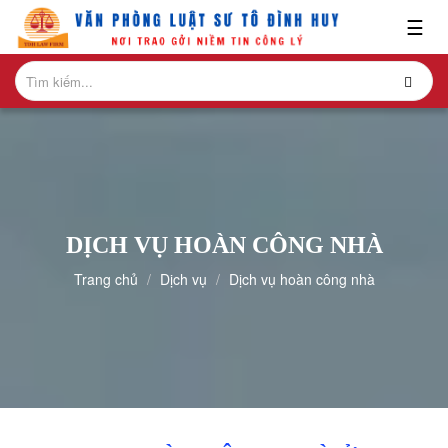
x
☰
GIỚI
THIỆU
LĨNH
VỰC
HÀNH
NGHỀ
DỊCH VỤ HOÀN CÔNG NHÀ
NGHIÊN
Trang chủ
Dịch vụ
Dịch vụ hoàn công nhà
CỨU-
ẤN
PHẨM
HỎI
ĐÁP