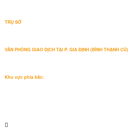
THÔNG TIN LIÊN HỆ
TRỤ SỞ
Địa chỉ: A-10-11 Centana Thủ Thiêm, số 36 Mai Chí Thọ, Phường
Bình Trưng (Q.2 cũ)
, Tp.Hồ Chí Minh
Điện thoại:
028 38991104 - 0978845617
- Luật sư Huy
VĂN PHÒNG GIAO DỊCH TẠI P. GIA ĐỊNH (BÌNH THẠNH CŨ)
Địa chỉ: Lầu 1, số 227A Xô Viết Nghệ Tĩnh, P. Gia Định
, Tp.Hồ
Chí Minh (Gần vòng xoay Hàng Xanh)
Điện thoại:
09
09160684 - Luật sư Phụng
Khu vực phía bắc:
Tầng 18, Tòa nhà N105, Ngõ 89 Đường Nguyễn Phong Sắc,
P.Dịch Vọng Hậu, Quận Cầu Giấy, Hà Nội
Điện thoại: 0967388898 - LS Chính
Email:
info@luatsuhcm.com
Website:
http://luatsuhcm.com/
Chúng tôi trên mạng xã hội