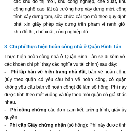
các khu đô thị mới, khu công nghiệp, chế xuất, khu
công nghệ cao: tất cả trường hợp xây dựng mới, công
trình xây dựng tạm, sửa chữa cải tạo mà theo quy định
phải xin giấy phép xây dựng trên phạm vi ranh giới
khu đô thị, chế xuất, công nghiệp đó.
3. Chi phí thực hiện hoàn công nhà ở Quận Bình Tân
Thực hiện hoàn công nhà ở Quận Bình Tân sẽ đi kèm với
các khoản chi phí (hay các nghĩa vụ tài chính) sau đây:
-
Phí lập bản vẽ hiện trạng nhà đất
, bản vẽ hoàn công
(tùy theo quận có yêu cầu bản vẽ hoàn công, có quận
không yêu cầu bản vẽ hoàn công) để làm sổ hồng: Phí này
được tính theo mét vuông và tùy theo mỗi quận có giá khác
nhau.
-
Phí công chứng
các đơn cam kết, tường trình, giấy ủy
quyền
-
Phí cấp Giấy chứng nhận
(sổ hồng): Phí này được tính