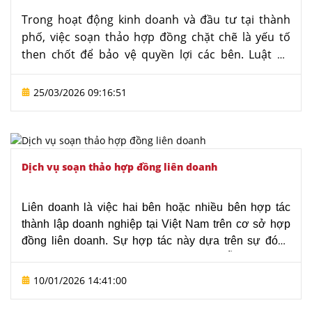
Trong hoạt động kinh doanh và đầu tư tại thành
phố, việc soạn thảo hợp đồng chặt chẽ là yếu tố
then chốt để bảo vệ quyền lợi các bên. Luật sư
đóng vai trò quan trọng trong việc soạn thảo hợp
đồng đảm bảo hợp đồng tuân thủ pháp luật, hạn
25/03/2026 09:16:51
chế rủi ro tranh chấp và tối ưu lợi ích. Với kinh
nghiệm và chuyên môn, các luật sư giúp doanh
nghiệp xây dựng hợp đồng an toàn, hiệu quả và
phù hợp với từng tình huống pháp lý.
Dịch vụ soạn thảo hợp đồng liên doanh
Liên doanh là việc hai bên hoặc nhiều bên hợp tác
thành lập doanh nghiệp tại Việt Nam trên cơ sở hợp
đồng liên doanh. Sự hợp tác này dựa trên sự đóng
góp, tận dụng điểm mạnh, ưu thế của mỗi bên mang
lại lợi ích đáng kể trong hoạt động kinh doanh. Chính
10/01/2026 14:41:00
vì vậy, việc soạn thảo hợp đồng liên doanh đóng vai
trò hết sức quan trọng.