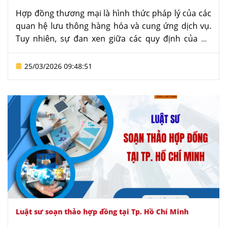
Hợp đồng thương mại là hình thức pháp lý của các
quan hệ lưu thông hàng hóa và cung ứng dịch vụ.
Tuy nhiên, sự đan xen giữa các quy định của Bộ
luật Dân sự, Luật Thương mại và các luật chuyên
ngành đặt ra không ít thách thức cho người soạn
25/03/2026 09:48:51
thảo. Để tối ưu hoá quy trình soạn thảo đúng pháp
luật, Văn phòng luật sư Tô Đình Huy mang đến
dịch vụ tư vấn, soạn thảo hợp đồng thương mại
cho giúp Quý khách hàng.
Luật sư soạn thảo hợp đồng tại Tp. Hồ Chí Minh