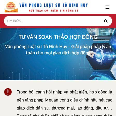
x
☰
GIỚI
THIỆU
TƯ VẤN SOẠN THẢO HỢP ĐỒNG
LĨNH
VỰC
Văn phòng Luật sư Tô Đình Huy – Giải pháp pháp lý an
HÀNH
toàn cho mọi giao dịch hợp đồng
NGHỀ
NGHIÊN
CỨU-
ẤN
PHẨM
Trong bối cảnh hội nhập và phát triển, hợp đồng là
HỎI
nền tảng pháp lý quan trọng điều chỉnh hầu hết các
ĐÁP
giao dịch dân sự, thương mại, lao động, đầu tư…