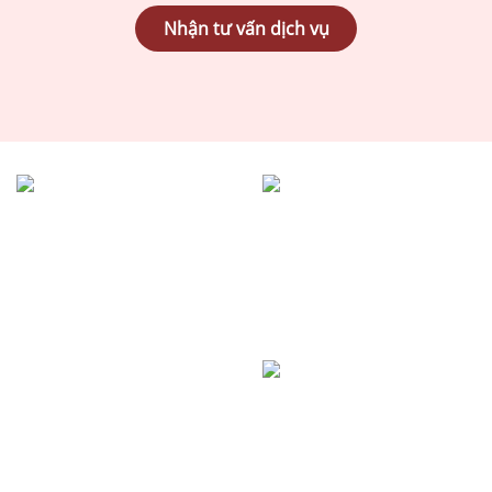
Nhận tư vấn dịch vụ
1500+
98%+
Hồ sơ
Khách hàng
đã hoàn thành
hài lòng
2000+
Khách hàng