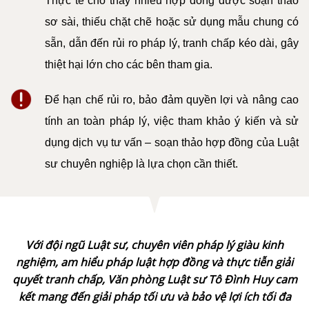
Thực tế cho thấy nhiều hợp đồng được soạn thảo
DỊCH
VỤ
sơ sài, thiếu chặt chẽ hoặc sử dụng mẫu chung có
sẵn, dẫn đến rủi ro pháp lý, tranh chấp kéo dài, gây
VĂN
thiệt hại lớn cho các bên tham gia.
BẢN
Để hạn chế rủi ro, bảo đảm quyền lợi và nâng cao
THỦ
TỤC
tính an toàn pháp lý, việc tham khảo ý kiến và sử
dụng dịch vụ tư vấn – soạn thảo hợp đồng của Luật
LIÊN
sư chuyên nghiệp là lựa chọn cần thiết.
HỆ
Với đội ngũ Luật sư, chuyên viên pháp lý giàu kinh
nghiệm, am hiểu pháp luật hợp đồng và thực tiễn giải
quyết tranh chấp, Văn phòng Luật sư Tô Đình Huy cam
kết mang đến giải pháp tối ưu và bảo vệ lợi ích tối đa