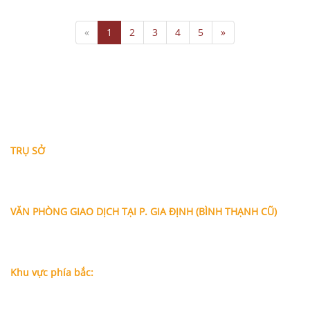
«
1
2
3
4
5
»
THÔNG TIN LIÊN HỆ
TRỤ SỞ
Địa chỉ: A-10-11 Centana Thủ Thiêm, số 36 Mai Chí Thọ,
Phường Bình Trưng (Q.2 cũ)
, Tp.Hồ Chí Minh
Điện thoại:
028 38991104 - 0978845617
- Luật sư Huy
VĂN PHÒNG GIAO DỊCH TẠI P. GIA ĐỊNH (BÌNH THẠNH CŨ)
Địa chỉ: Lầu 1, số 227A Xô Viết Nghệ Tĩnh, P. Gia Định
, Tp.Hồ
Chí Minh (Gần vòng xoay Hàng Xanh)
Điện thoại:
09
09160684 - Luật sư Phụng
Khu vực phía bắc:
Tầng 18, Tòa nhà N105, Ngõ 89 Đường Nguyễn Phong Sắc,
P.Dịch Vọng Hậu, Quận Cầu Giấy, Hà Nội