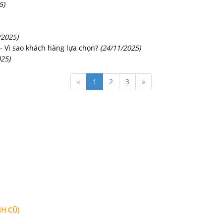
5)
/2025)
- Vì sao khách hàng lựa chọn?
(24/11/2025)
025)
«
1
2
3
»
THÔNG TIN
LĨNH VỰC 
Giới thiệu về Văn phòng luật
Luật sư doanh
Thọ,
sư Tô Đình Huy
Luật sư nhà đ
Lĩnh vực hoạt động
uy
Luật sư kinh t
NH CŨ)
Đội ngũ luật sư
Lao động - bả
nh
, Tp.Hồ