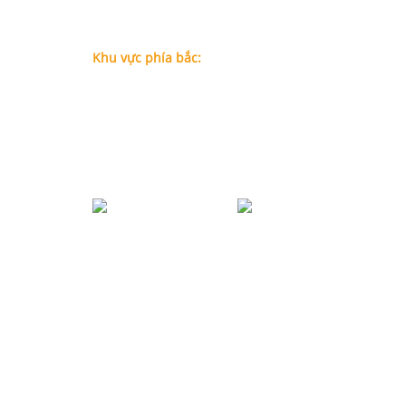
Chí Minh (Gần vòng xoay Hàng Xanh)
Điện thoại:
09
09160684 - Luật sư Phụng
Khu vực phía bắc:
Tầng 18, Tòa nhà N105, Ngõ 89 Đường Nguyễn Phon
P.Dịch Vọng Hậu, Quận Cầu Giấy, Hà Nội
Điện thoại: 0967388898 - LS Chính
Email:
info@luatsuhcm.com
Website:
http://luatsuhcm.com/