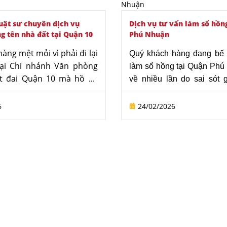
uật sư chuyên dịch vụ
Dịch vụ tư vấn làm sổ hồn
g tên nhà đất tại Quận 10
Phú Nhuận
àng mệt mỏi vì phải đi lại
Quý khách hàng đang bế t
tại Chi nhánh Văn phòng
làm sổ hồng tại Quận Phú 
t đai Quận 10 mà hồ sơ
về nhiều lần do sai sót 
về do sai lệch thông tin?
vướng quy hoạch lộ gi
 Luật sư Tô Đình Huy
quyết vấn đề, Văn phòng
6
24/02/2026
ch vụ đăng bộ nhà đất
Đình Huy xin cung cấp dị
 mang đến giải pháp bảo
làm sổ hồng tại Quận
i tối ưu, giúp quý khách
chuyên nghiệp, chi phí hợp 
 tất mọi thủ tục hành
 cách chuẩn xác, minh
g trình tự pháp luật.