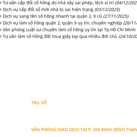
không ít khó khăn. Việc được cấp Giấy
Tư vấn cấp đổi sổ hồng do nhà xây sai phép, lệch vị trí
(04/12/202
Dịch vụ cấp đổi sổ mới nhà bị sai hiện trạng
chứng nhận không chỉ giúp hợp thức
(03/12/2025)
Dịch vụ sang tên sổ hồng nhanh tại quận 2, 9 cũ
(27/11/2025)
hóa quyền sở hữu mà còn là cơ sở
Dịch vụ làm sổ hồng quận 2, quận 9 uy tín, chuyên nghiệp
(26/11
pháp lý quan trọng để bảo vệ quyền và
Văn phòng Luật sư chuyên làm sổ hồng uy tín tại Tp.Hồ Chí Minh 
lợi ích hợp pháp của người sử dụng
Tư vấn làm sổ hồng đất mua giấy tay qua nhiều đời chủ
(24/10/2
đất. Với kinh nghiệm nhiều năm trong
lĩnh vực hợp thức hóa nhà đất tại TP.
Hồ Chí Minh, Văn phòng Luật sư Tô
Đình Huy trực tiếp tư vấn, rà soát điều
kiện pháp lý và hỗ trợ khách hàng thực
hiện thủ tục làm sổ hồng tại Quận 7
theo đúng trình tự thủ tục hiện hành.
THÔNG TIN LIÊN HỆ
TRỤ SỞ
Địa chỉ: A-10-11 Centana Thủ Thiêm, số 36 Mai Chí 
Phường Bình Trưng (Q.2 cũ)
, Tp.Hồ Chí Minh
Điện thoại:
028 38991104 - 0978845617
- Luật sư H
VĂN PHÒNG GIAO DỊCH TẠI P. GIA ĐỊNH (BÌNH THẠ
Địa chỉ: Lầu 1, số 227A Xô Viết Nghệ Tĩnh, P. Gia Đị