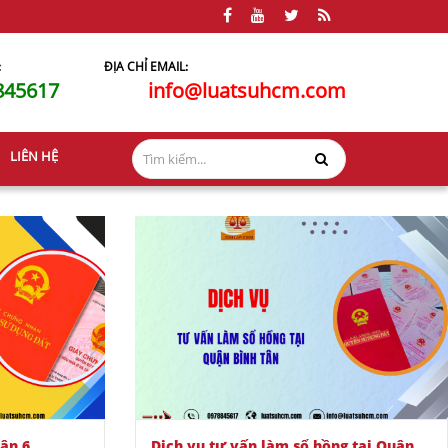
:
ĐỊA CHỈ EMAIL:
845617
info@luatsuhcm.com
LIÊN HỆ
uận 6
Dịch vụ tư vấn làm sổ hồng tại Quận