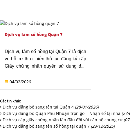
Dịch vụ làm sổ hồng Quận 7
Dịch vụ làm sổ hồng tại Quận 7 là dịch
vụ hỗ trợ thực hiện thủ tục đăng ký cấp
Giấy chứng nhận quyền sử dụng đất,
quyền sở hữu nhà ở và tài sản gắn liền
với đất lần đầu đối với các trường hợp
04/02/2026
nhà, đất đã sử dụng ổn định nhưng
chưa được cấp sổ hồng. Trên thực tế,
Các tin khác
tại Quận 7 vẫn tồn tại nhiều trường hợp
Dịch vụ đăng bộ sang tên tại Quận 4
(28/01/2026)
mua bán bằng giấy tay, nhà đất hình
Dịch vụ đăng bộ Quận Phú Nhuận trọn gói - Nhận sổ tại nhà
(27/
thành từ lâu hoặc hồ sơ pháp lý chưa
Dịch vụ cấp giấy chứng nhận lần đầu đối với căn hộ chung cư
(07
đầy đủ nên việc xin cấp sổ hồng gặp
Dịch vụ đăng bộ sang tên sổ hồng tại quận 7
(23/12/2025)