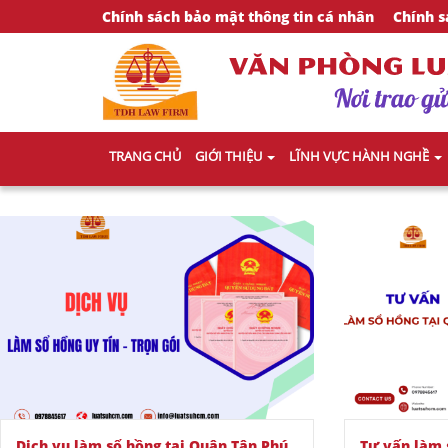
Chính sách bảo mật thông tin cá nhân
Chính s
TRANG CHỦ
GIỚI THIỆU
LĨNH VỰC HÀNH NGHỀ
Dịch vụ làm sổ hồng tại Quận Tân Phú
Tư vấn làm 