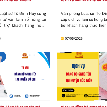
Luật sư Tô Đình Huy cung
Văn phòng Luật sư Tô Đì
ụ tư vấn làm sổ hồng tại
cấp dịch vụ làm sổ hồng tạ
ỗ trợ khách hàng hoàn
trợ khách hàng thực hiện
tục cấp Giấy chứng nhận
Giấy chứng nhận quyền sử
ụng đất và quyền sở hữu
quyền sở hữu nhà ở th
6
07/05/2026
đúng quy định pháp luật.
định pháp luật. Văn phòng
 hướng dẫn chuẩn bị hồ
tra tình trạng pháp lý của
a tình trạng pháp lý của
định điều kiện cấp sổ v
 tư vấn phương án xử lý
chuẩn bị hồ sơ đầy đủ. Đồn
 trường hợp chưa đủ điều
sư hỗ trợ xử lý các trư
. Đồng thời, luật sư hỗ trợ
như mua bán giấy tay, nh
các thủ tục đăng ký biến
công hoặc hồ sơ thiếu. Dịc
tên, hợp thức hóa tài sản
gồm đại diện khách hàng 
i đất. Dịch vụ còn bao gồm
cơ quan nhà nước nhằm rú
àm việc với cơ quan nhà
gian giải quyết.
rút ngắn thời gian xử lý
ấn đăng bộ sang tên tại
Dịch vụ đăng bộ sang tên 