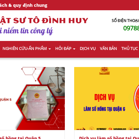
ách & quy định chung
SỐ ĐIỆN THOẠI
0978
NGHIÊN CỨU-ẤN PHẨM
HỎI ĐÁP
DỊCH VỤ
VĂN BẢN
THỦ TỤC
sổ hồng tại Quận 5
Dịch vụ làm sổ hồng tại Q