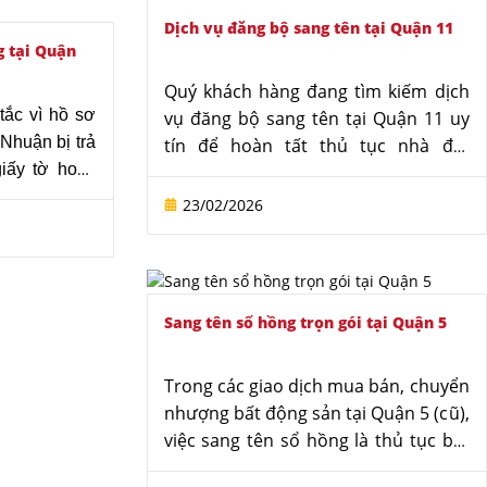
gian và hạn chế rủi ro pháp lý, Văn
Dịch vụ đăng bộ sang tên tại Quận 11
phòng Luật sư Tô Đình Huy cung cấp
g tại Quận
dịch vụ làm sổ hồng tại Quận 3, hỗ
Quý khách hàng đang tìm kiếm dịch
trợ khách hàng giải quyết thủ tục
ắc vì hồ sơ
vụ đăng bộ sang tên tại Quận 11 uy
nhanh chóng và đúng quy định pháp
Nhuận bị trả
tín để hoàn tất thủ tục nhà đất
luật.
giấy tờ hoặc
nhanh chóng và đúng luật? Văn
ới? Để giải
phòng luật sư Tô Đình xin cung cấp
23/02/2026
 luật sư Tô
dịch vụ đăng bộ sang tên tại Quận 11
ch vụ tư vấn
chuyên nghiệp, tiết kiệm thời gian và
 Phú Nhuận
tối ưu chi phí cho Quý khách hàng.
lý.
Sang tên sổ hồng trọn gói tại Quận 5
Trong các giao dịch mua bán, chuyển
nhượng bất động sản tại Quận 5 (cũ),
việc sang tên sổ hồng là thủ tục bắt
buộc để xác lập và bảo đảm quyền