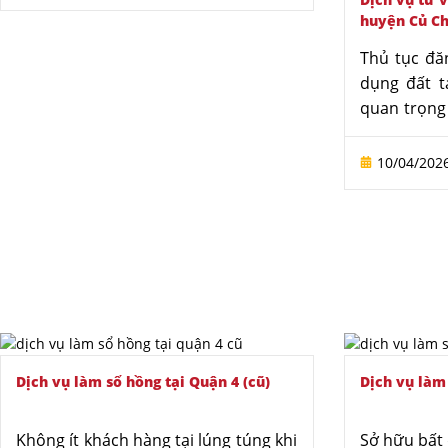
mắc về hồ sơ và quy trình giải quyết.
hồ sơ.
huyện Củ Ch
Dịch vụ luật sư tư vấn làm sổ hồng
tại Quận Tân Bình của Văn phòng
Thủ tục đă
Luật sư Tô Đình Huy hỗ trợ khách
dụng đất t
hàng hoàn thiện hồ sơ đúng quy
quan trọng
định, hạn chế rủi ro và tiết kiệm thời
hợp pháp s
gian thực hiện thủ tục.
cho hoặc t
10/04/202
trình thực 
đòi hỏi hồ
định pháp l
khó khăn 
hoặc thiếu
Nhằm hỗ t
Luật sư Tô
vụ tư vấn 
Dịch vụ làm sổ hồng tại Quận 4 (cũ)
Dịch vụ làm
nghiệp, nh
sư giàu kin
khâu chuẩn
Không ít khách hàng tại lúng túng khi
Sở hữu bất