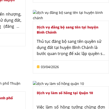
thừa kế. Nhằm hỗ trợ khách hàng
thực hiện nhanh chóng, đúng quy
định, Văn phòng Luật sư Tô Đình Huy
yển nhượng,
cung cấp dịch vụ đăng bộ sang tên
sử dụng đất,
tại huyện Nhà Bè, giúp chuẩn bị hồ
g (đăng bộ
Dịch vụ đăng bộ sang tên tại huyện
sơ đầy đủ và giải quyết thủ tục hiệu
 buộc để đảm
Bình Chánh
quả.
p của người
Thủ tục đăng bộ sang tên quyền sử
 pháp luật.
dụng đất tại huyện Bình Chánh là
 Môn, nhiều
bước quan trọng để xác lập quyền sở
ớng mắc do
hữu hợp pháp sau khi chuyển
ầy đủ hoặc
nhượng, tặng cho hoặc thừa kế. Tuy
03/04/2026
. Văn phòng
nhiên, quy trình thực hiện thường
ng cấp dịch
khá phức tạp, đòi hỏi hồ sơ đầy đủ và
i huyện Hóc
đúng quy định pháp luật. Nhiều
 hoàn thiện
người dân gặp khó khăn do thiếu
Dịch vụ làm sổ hồng tại Quận 10
nh tự và hạn
kinh nghiệm hoặc không nắm rõ thủ
hành phố
tục hành chính. Nhằm hỗ trợ hiệu
Việc làm sổ hồng tưởng chừng đơn
quả, Văn phòng Luật sư Tô Đình Huy