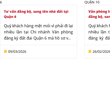
Tư vấn đăng bộ, sang tên nhà đất tại
Văn phòng l
Quận 6
đăng bộ, san
Quý khách hàng mệt mỏi vì phải đi lại
Quý khách h
nhiều lần tại Chi nhánh Văn phòng
nhiều lần 
đăng ký đất đai Quận 6 mà hồ sơ vẫn
đăng ký đấ
chưa được duyệt? Hãy để đội ngũ
vẫn bị trả 
luật sư dày dạn kinh nghiệm tại Văn
Văn phòng
09/03/2026
26/02/202
phòng luật sư Tô Đình Huy thay Quý
chuyên dị
khách hàng xử lý trọn gói. Chúng tôi
Quận 10 sẽ
cam kết rút ngắn thời gian, tối ưu chi
vệ quyền lợ
phí và đảm bảo mọi trình tự thủ tục
hàng hoàn
đúng quy định.
chính một
bạch và đún