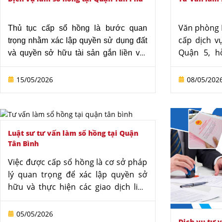
Văn phòng 
Thủ tục cấp sổ hồng là bước quan
cấp dịch v
trọng nhằm xác lập quyền sử dụng đất
Quận 5, h
và quyền sở hữu tài sản gắn liền với
thiện thủ 
đất theo quy định pháp luật. Với kinh
quyền sử d
nghiệm trong lĩnh vực đất đai, Văn
15/05/2026
08/05/202
nhà ở theo 
phòng Luật sư Tô Đình Huy cung cấp
Văn phòng
dịch vụ làm sổ hồng tại Quận Tân Phú,
sơ, kiểm tr
hỗ trợ khách hàng chuẩn bị hồ sơ, giải
nhà đất và
quyết vướng mắc và thực hiện thủ tục
Luật sư tư vấn làm sổ hồng tại Quận
đối với các
nhanh chóng, đúng quy định.
Tân Bình
kiện cấp sổ
Việc được cấp sổ hồng là cơ sở pháp
thực hiện 
lý quan trọng để xác lập quyền sở
động, sang 
hữu và thực hiện các giao dịch liên
gắn liền vớ
quan đến nhà, đất. Tuy nhiên, thủ
đại diện l
tục thực tế thường phát sinh vướng
nước nhằm 
05/05/2026
Dịch vụ tư v