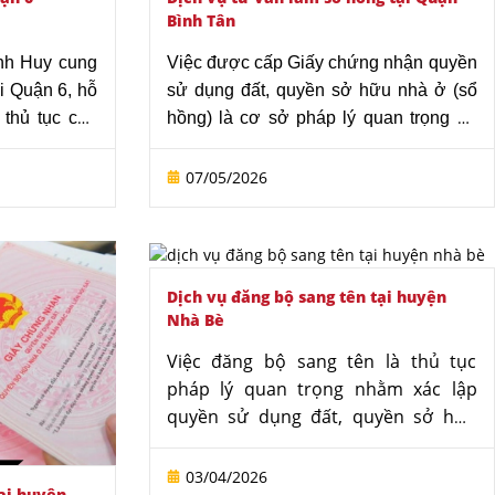
Bình Tân
nh Huy cung
Việc được cấp Giấy chứng nhận quyền
i Quận 6, hỗ
sử dụng đất, quyền sở hữu nhà ở (sổ
 thủ tục cấp
hồng) là cơ sở pháp lý quan trọng để
 dụng đất và
xác lập quyền sở hữu và thực hiện các
eo đúng quy
giao dịch bất động sản. Tuy nhiên, thủ
07/05/2026
 tư vấn kiểm
tục cấp sổ hồng thường gặp vướng
 nhà đất, xác
mắc do hồ sơ chưa đầy đủ hoặc quy
à hướng dẫn
định pháp luật phức tạp. Dịch vụ tư vấn
g thời, luật
làm sổ hồng tại Quận Bình Tân của
Dịch vụ đăng bộ sang tên tại huyện
ờng hợp khó
Văn phòng Luật sư Tô Đình Huy hỗ trợ
Nhà Bè
à chưa hoàn
khách hàng hoàn thiện hồ sơ đúng quy
Việc đăng bộ sang tên là thủ tục
h vụ còn bao
định, hạn chế rủi ro và tiết kiệm thời
pháp lý quan trọng nhằm xác lập
làm việc với
gian thực hiện thủ tục.
quyền sử dụng đất, quyền sở hữu
t ngắn thời
nhà ở hợp pháp cho người nhận
chuyển nhượng, nhận tặng cho hoặc
03/04/2026
tại huyện