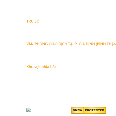
THÔNG TIN LIÊN HỆ
TRỤ SỞ
Địa chỉ: A-10-11 Centana Thủ Thiêm, số 36 Mai Chí 
Phường Bình Trưng (Q.2 cũ)
, Tp.Hồ Chí Minh
Điện thoại:
028 38991104 - 0978845617
- Luật sư H
VĂN PHÒNG GIAO DỊCH TẠI P. GIA ĐỊNH (BÌNH THẠ
Địa chỉ: Lầu 1, số 227A Xô Viết Nghệ Tĩnh, P. Gia Đị
Chí Minh (Gần vòng xoay Hàng Xanh)
Điện thoại:
09
09160684 - Luật sư Phụng
Khu vực phía bắc:
Tầng 18, Tòa nhà N105, Ngõ 89 Đường Nguyễn Phon
P.Dịch Vọng Hậu, Quận Cầu Giấy, Hà Nội
Điện thoại: 0967388898 - LS Chính
Email:
info@luatsuhcm.com
Website:
http://luatsuhcm.com/