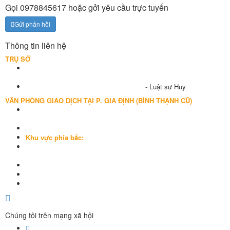
Gọi 0978845617 hoặc gởi yêu cầu trực tuyến
Gửi phản hồi
Thông tin liên hệ
TRỤ SỞ
Địa chỉ: A-10-11 Centana Thủ Thiêm, số 36 Mai Chí Thọ, Phường
Bình Trưng (Q.2 cũ)
, Tp.Hồ Chí Minh
Điện thoại:
028 38991104 - 0978845617
- Luật sư Huy
VĂN PHÒNG GIAO DỊCH TẠI P. GIA ĐỊNH (BÌNH THẠNH CŨ)
Địa chỉ: Lầu 1, số 227A Xô Viết Nghệ Tĩnh, P. Gia Định
, Tp.Hồ Chí
Minh (Gần vòng xoay Hàng Xanh)
Điện thoại:
09
09160684 - Luật sư Phụng
Khu vực phía bắc:
Tầng 18, Tòa nhà N105, Ngõ 89 Đường Nguyễn Phong Sắc, P.Dịch
Vọng Hậu, Quận Cầu Giấy, Hà Nội
Điện thoại: 0967388898 - LS Chính
Email:
info@luatsuhcm.com
Website:
http://luatsuhcm.com/
Chúng tôi trên mạng xã hội