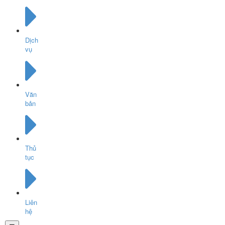
Dịch
vụ
Văn
bản
Thủ
tục
Liên
hệ