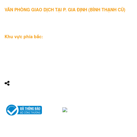
Điện thoại:
028 38991104 - 0978845617
- Luật sư Huy
VĂN PHÒNG GIAO DỊCH TẠI P. GIA ĐỊNH (BÌNH THẠNH CŨ)
Địa chỉ: Lầu 1, số 227A Xô Viết Nghệ Tĩnh, P. Gia Định
, Tp.Hồ
Chí Minh (Gần vòng xoay Hàng Xanh)
Điện thoại:
09
09160684 - Luật sư Phụng
Khu vực phía bắc:
Tầng 18, Tòa nhà N105, Ngõ 89 Đường Nguyễn Phong Sắc,
P.Dịch Vọng Hậu, Quận Cầu Giấy, Hà Nội
Điện thoại: 0967388898 - LS Chính
Email:
info@luatsuhcm.com
Website:
http://luatsuhcm.com/
Chúng tôi trên mạng xã hội