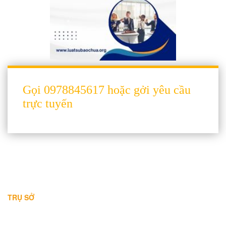
Gọi 0978845617 hoặc gởi yêu cầu
trực tuyến
THÔNG TIN LIÊN HỆ
TRỤ SỞ
Địa chỉ: A-10-11 Centana Thủ Thiêm, số 36 Mai Chí Thọ, Phường
Bình Trưng (Q.2 cũ)
, Tp.Hồ Chí Minh