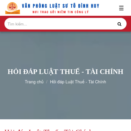
x
☰
GIỚI
THIỆU
LĨNH
VỰC
HÀNH
NGHỀ
HỎI ĐÁP LUẬT THUẾ - TÀI CHÍNH
NGHIÊN
Trang chủ
Hỏi đáp Luật Thuế - Tài Chính
CỨU-
ẤN
PHẨM
HỎI
ĐÁP