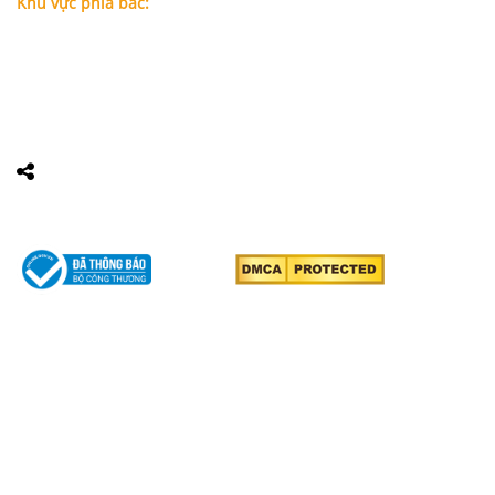
Khu vực phía bắc:
Tầng 18, Tòa nhà N105, Ngõ 89 Đường Nguyễn Phong Sắc,
P.Dịch Vọng Hậu, Quận Cầu Giấy, Hà Nội
Điện thoại: 0967388898 - LS Chính
Email:
info@luatsuhcm.com
Website:
http://luatsuhcm.com/
Chúng tôi trên mạng xã hội