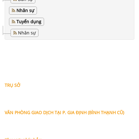
Nhân sự
Tuyển dụng
Nhân sự
THÔNG TIN LIÊN HỆ
TRỤ SỞ
Địa chỉ: A-10-11 Centana Thủ Thiêm, số 36 Mai Chí Thọ,
Phường Bình Trưng (Q.2 cũ)
, Tp.Hồ Chí Minh
Điện thoại:
028 38991104 - 0978845617
- Luật sư Huy
VĂN PHÒNG GIAO DỊCH TẠI P. GIA ĐỊNH (BÌNH THẠNH CŨ)
Địa chỉ: Lầu 1, số 227A Xô Viết Nghệ Tĩnh, P. Gia Định
, Tp.Hồ
Chí Minh (Gần vòng xoay Hàng Xanh)
Điện thoại:
09
09160684 - Luật sư Phụng