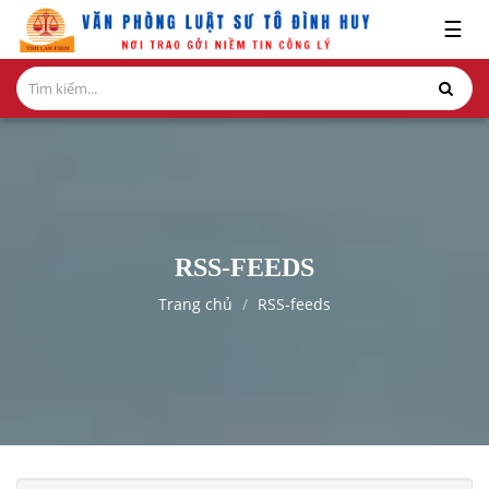
x
☰
GIỚI
THIỆU
LĨNH
VỰC
HÀNH
NGHỀ
RSS-FEEDS
NGHIÊN
Trang chủ
RSS-feeds
CỨU-
ẤN
PHẨM
HỎI
ĐÁP