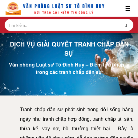
x
☰
GIỚI
THIỆU
DỊCH VỤ GIẢI QUYẾT TRANH CHẤP DÂN
LĨNH
VỰC
SỰ
HÀNH
Văn phòng Luật sư Tô Đình Huy – Điểm tựa pháp lý
NGHỀ
trong các tranh chấp dân sự
NGHIÊN
CỨU-
ẤN
PHẨM
Tranh chấp dân sự phát sinh trong đời sống hàng
HỎI
ngày như tranh chấp hợp đồng, tranh chấp tài sản,
ĐÁP
thừa kế, vay nợ, bồi thường thiệt hại… Đây là