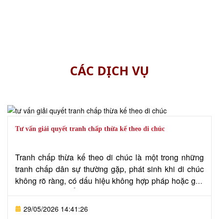
Khách hàng
Năm
tin cậy
kinh nghiệm
CÁC DỊCH VỤ
Tư vấn giải quyết tranh chấp thừa kế theo di chúc
Tranh chấp thừa kế theo di chúc là một trong những
tranh chấp dân sự thường gặp, phát sinh khi di chúc
không rõ ràng, có dấu hiệu không hợp pháp hoặc gây
ra nhiều cách hiểu khác nhau giữa những người thừa
kế. Vấn đề này liên quan trực tiếp đến quyền lợi tài
29/05/2026 14:41:26
sản nên dễ dẫn đến mâu thuẫn và kéo dài thời gian