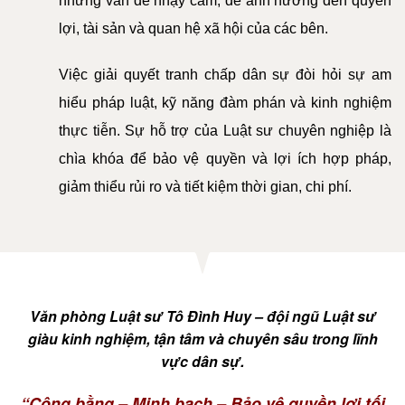
những vấn đề nhạy cảm, dễ ảnh hưởng đến quyền
DỊCH
lợi, tài sản và quan hệ xã hội của các bên.
VỤ
Việc giải quyết tranh chấp dân sự đòi hỏi sự am
VĂN
BẢN
hiểu pháp luật, kỹ năng đàm phán và kinh nghiệm
thực tiễn. Sự hỗ trợ của Luật sư chuyên nghiệp là
THỦ
chìa khóa để bảo vệ quyền và lợi ích hợp pháp,
TỤC
giảm thiểu rủi ro và tiết kiệm thời gian, chi phí.
LIÊN
HỆ
Văn phòng Luật sư Tô Đình Huy – đội ngũ Luật sư
giàu kinh nghiệm, tận tâm và chuyên sâu trong lĩnh
vực dân sự.
“Công bằng – Minh bạch – Bảo vệ quyền lợi tối