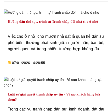
giải quyết nếu không được xử lý đúng cách. Việc xác
định hiệu lực di chúc và phạm vi di sản cần căn cứ
chặt chẽ theo quy định của Bộ luật Dân sự. Trong bối
cảnh đó, Văn phòng Luật sư Tô Đình Huy cung cấp
Hướng dẫn thủ tục, trình tự Tranh chấp đòi nhà cho ở nhờ
dịch vụ tư vấn giải quyết tranh chấp thừa kế theo di
chúc, hỗ trợ khách hàng bảo vệ quyền lợi hợp pháp và
Việc cho ở nhờ, cho mượn nhà đất là quan hệ dân sự
giải quyết vụ việc hiệu quả theo đúng quy định pháp
phổ biến, thường phát sinh giữa người thân, bạn bè,
luật.
người quen và trong nhiều trường hợp không được
lập thành văn bản cụ thể. Khi phát sinh mâu thuẫn,
người ở nhờ không tự nguyện trả lại nhà, đất thì tranh
07/01/2026 14:28:55
chấp đòi nhà cho ở nhờ trở thành vấn đề pháp lý
phức tạp, ảnh hưởng trực tiếp đến quyền sở hữu hợp
pháp của chủ nhà. Nhằm giúp Quý khách hàng hiểu rõ
căn cứ pháp luật cũng như trình tự, thủ tục giải quyết
tranh chấp này,
Văn phòng Luật sư Tô Đình
Luật sư giải quyết tranh chấp uy tín - Vì sao khách hàng lựa
Huy
giới thiệu dịch vụ “Hướng dẫn thủ tục, trình tự
chọn?
tranh chấp đòi nhà cho ở nhờ” theo đúng quy định
Trong các vụ tranh chấp dân sự, kinh doanh, đất đai
pháp luật hiện hành, hỗ trợ khách hàng từ khâu chuẩn