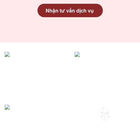
Nhận tư vấn dịch vụ
98%+
1500+
Khách hàng
Hồ sơ
hài lòng
đã hoàn thành
2000+
15+