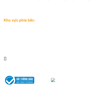
Địa chỉ: Lầu 1, số 227A Xô Viết Nghệ Tĩnh, P. Gia Định
, Tp.Hồ
Chí Minh (Gần vòng xoay Hàng Xanh)
Điện thoại:
09
09160684 - Luật sư Phụng
Khu vực phía bắc:
Tầng 18, Tòa nhà N105, Ngõ 89 Đường Nguyễn Phong Sắc,
P.Dịch Vọng Hậu, Quận Cầu Giấy, Hà Nội
Điện thoại: 0967388898 - LS Chính
Email:
info@luatsuhcm.com
Website:
http://luatsuhcm.com/
Chúng tôi trên mạng xã hội