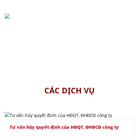
tin cậy
15+
Năm
kinh nghiệm
CÁC DỊCH VỤ
Tư vấn hủy quyết định của HĐQT, ĐHĐCĐ công ty