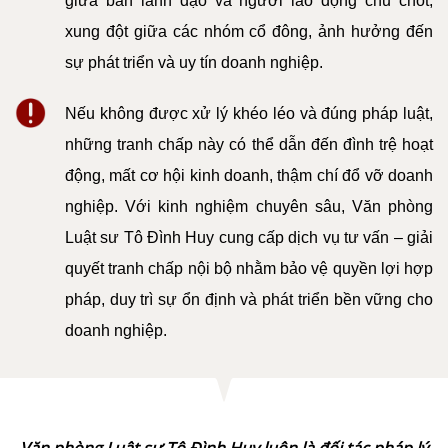
giữa ban lãnh đạo và người lao động chủ chốt,
DỊCH
VỤ
xung đột giữa các nhóm cổ đông, ảnh hưởng đến
sự phát triển và uy tín doanh nghiệp.
VĂN
BẢN
Nếu không được xử lý khéo léo và đúng pháp luật,
những tranh chấp này có thể dẫn đến đình trệ hoạt
THỦ
TỤC
động, mất cơ hội kinh doanh, thậm chí đổ vỡ doanh
nghiệp. Với kinh nghiệm chuyên sâu, Văn phòng
LIÊN
Luật sư Tô Đình Huy cung cấp dịch vụ tư vấn – giải
HỆ
quyết tranh chấp nội bộ nhằm bảo vệ quyền lợi hợp
pháp, duy trì sự ổn định và phát triển bền vững cho
doanh nghiệp.
Văn phòng Luật sư Tô Đình Huy luôn là đối tác pháp lý