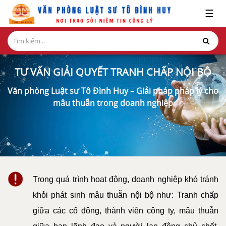
x
☰
GIỚI
THIỆU
TƯ VẤN GIẢI QUYẾT TRANH CHẤP NỘI BỘ
LĨNH
VỰC
Văn phòng Luật sư Tô Đình Huy – Giải pháp pháp lý cho
HÀNH
mâu thuẫn trong doanh nghiệp
NGHỀ
NGHIÊN
CỨU-
ẤN
PHẨM
Trong quá trình hoạt động, doanh nghiệp khó tránh
HỎI
khỏi phát sinh mâu thuẫn nội bộ như: Tranh chấp
ĐÁP
giữa các cổ đông, thành viên công ty, mâu thuẫn