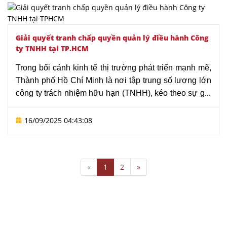
nghiệp.
Văn phòng Luật sư Tô Đình Huy
sẽ phân
tích pháp lý, nguyên tắc xử lý và thủ tục khi nhà đầu tư
không góp đủ vốn, nhằm giúp khách hàng có giải
Giải quyết tranh chấp quyền quản lý điều hành Công
pháp theo đúng quy định pháp luật và hiệu quả.
ty TNHH tại TP.HCM
Trong bối cảnh kinh tế thị trường phát triển mạnh mẽ,
Thành phố Hồ Chí Minh là nơi tập trung số lượng lớn
công ty trách nhiệm hữu hạn (TNHH), kéo theo sự gia
tăng đáng kể các tranh chấp nội bộ doanh nghiệp.
Đặc biệt, tranh chấp quyền quản lý điều hành công ty
16/09/2025 04:43:08
TNHH là dạng tranh chấp phổ biến và phức tạp, ảnh
hưởng trực tiếp đến hoạt động ổn định và sự phát
triển của doanh nghiệp. Với đội ngũ luật sư dày dặn
«
1
2
»
kinh nghiệm,
Văn phòng Luật sư Tô Đình Huy
tự
hào là nơi cung cấp dịch vụ pháp lý toàn diện, hỗ trợ
doanh nghiệp xử lý hiệu quả các tranh chấp nội bộ,
bảo vệ tối đa quyền và lợi ích hợp pháp của các bên
liên quan.