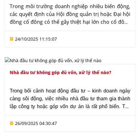
Trong môi trường doanh nghiệp nhiều biến động,
các quyết định của Hội đồng quản trị hoặc Đại hội
đồng cổ đông có thể gây thiệt hại lớn cho cổ đông
và công ty. Vì vậy, dịch vụ tư vấn hủy quyết định
của hội đồng quản trị, đại hội đồng cổ đông công
24/10/2025 11:15:07
ty của
Văn phòng Luật sư Tô Đình Huy
mang đến
giải pháp pháp lý chặt chẽ, giúp bảo vệ quyền lợi
hợp pháp và thúc đẩy doanh nghiệp hoạt động
hiệu quả hơn.
Nhà đầu tư không góp đủ vốn, xử lý thế nào?
Trong bối cảnh hoạt động đầu tư – kinh doanh ngày
càng sôi động, việc nhiều nhà đầu tư tham gia thành
lập công ty hoặc góp vốn dự án là rất phổ biến. Tuy
nhiên, không ít trường hợp phát sinh tình huống nhà
đầu tư không góp đủ vốn như cam kết. Đây là vấn đề
26/09/2025 04:30:47
tiềm ẩn rủi ro lớn, ảnh hưởng trực tiếp đến quyền lợi
của các thành viên khác và tư cách pháp lý của doanh