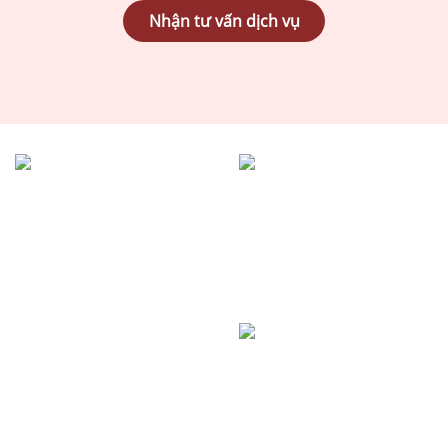
Nhận tư vấn dịch vụ
1500+
98%+
Hồ sơ
Khách hàng
đã hoàn thành
hài lòng
2000+
Khách hàng