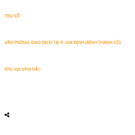
THÔNG TIN LIÊN HỆ
TRỤ SỞ
Địa chỉ: A-10-11 Centana Thủ Thiêm, số 36 Mai Chí Thọ,
Phường Bình Trưng (Q.2 cũ)
, Tp.Hồ Chí Minh
Điện thoại:
028 38991104 - 0978845617
- Luật sư Huy
VĂN PHÒNG GIAO DỊCH TẠI P. GIA ĐỊNH (BÌNH THẠNH CŨ)
Địa chỉ: Lầu 1, số 227A Xô Viết Nghệ Tĩnh, P. Gia Định
, Tp.Hồ
Chí Minh (Gần vòng xoay Hàng Xanh)
Điện thoại:
09
09160684 - Luật sư Phụng
Khu vực phía bắc:
Tầng 18, Tòa nhà N105, Ngõ 89 Đường Nguyễn Phong Sắc,
P.Dịch Vọng Hậu, Quận Cầu Giấy, Hà Nội
Điện thoại: 0967388898 - LS Chính
Email:
info@luatsuhcm.com
Website:
http://luatsuhcm.com/
Chúng tôi trên mạng xã hội