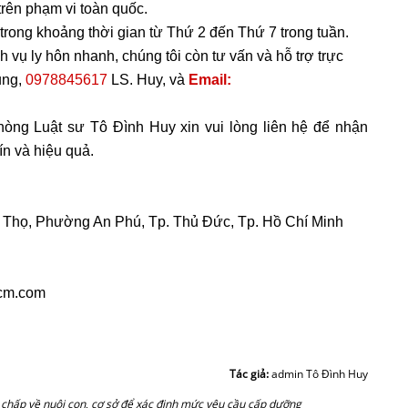
trên phạm vi toàn quốc.
 trong khoảng thời gian từ Thứ 2 đến Thứ 7 trong tuần.
 vụ ly hôn nhanh, chúng tôi còn tư vấn và hỗ trợ trực 
ng, 
0978845617
 LS. Huy, và 
Email: 
ng Luật sư Tô Đình Huy xin vui lòng liên hệ để nhận 
ín và hiệu quả.
í Thọ, Phường An Phú, Tp. Thủ Đức, Tp. Hồ Chí Minh
hcm.com
Tác giả:
admin Tô Đình Huy
h chấp về nuôi con
,
cơ sở để xác định mức yêu cầu cấp dưỡng