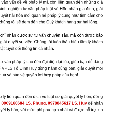
g vào vấn đề về pháp lý mà còn liên quan đến những giá
 kinh nghiệm tư vấn pháp luật về Hôn nhân gia đình, giải
i quyết hài hòa mối quan hệ pháp lý cũng như tình cảm cho
 chúng tôi sẽ đem đến cho Quý khách hàng sự hài lòng.
 chỉ nhận được sự tư vấn chuyên sâu, mà còn được bảo
 giải quyết vụ việc. Chúng tôi luôn thấu hiểu tâm lý khách
ật tuyệt đối thông tin cá nhân.
tư vấn pháp lý cho đến đại diện tại tòa, giúp bạn dễ dàng 
ể VPLS Tô Đình Huy đồng hành cùng bạn, giải quyết mọi 
 quả và bảo vệ quyền lợi hợp pháp của bạn!
ý liên quan đến dịch vụ luật sư giải quyết ly hôn, đừng
: 0909160684 LS. Phụng, 0978845617 LS. Huy 
để nhận 
quyết ly hôn, với mức phí phù hợp nhất và được hỗ trợ kịp 