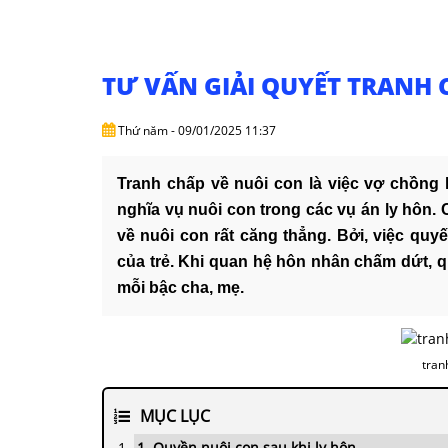
TƯ VẤN GIẢI QUYẾT TRANH 
Thứ năm - 09/01/2025 11:37
Tranh chấp về nuôi con là việc vợ chồng
nghĩa vụ nuôi con trong các vụ án ly hôn. 
về nuôi con rất căng thẳng. Bởi, việc quy
của trẻ. Khi quan hệ hôn nhân chấm dứt, 
mỗi bậc cha, mẹ.
tran
MỤC LỤC
1. Quyền nuôi con sau khi ly hôn