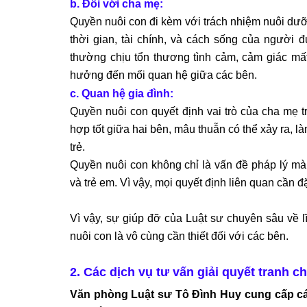
b. Đối với cha mẹ:
Quyền nuôi con đi kèm với trách nhiệm nuôi dư
thời gian, tài chính, và cách sống của người
thường chịu tổn thương tình cảm, cảm giác mất
hưởng đến mối quan hệ giữa các bên.
c. Quan hệ gia đình:
Quyền nuôi con quyết định vai trò của cha mẹ 
hợp tốt giữa hai bên, mâu thuẫn có thể xảy ra, 
trẻ.
Quyền nuôi con không chỉ là vấn đề pháp lý m
và trẻ em. Vì vậy, mọi quyết định liên quan cần đặ
Vì vậy, sự giúp đỡ của Luật sư chuyên sâu về l
nuôi con là vô cùng cần thiết đối với các bên.
2. Các dịch vụ tư vấn giải quyết tranh c
Văn phòng Luật sư Tô Đình Huy cung cấp các