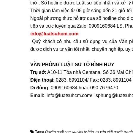
thời. Số hotline được Luật sư tiếp nhận và xử lý 
Thời gian làm việc từ 08 giờ sáng đến 21 giờ tối
Ngoài phương thức hỗ trợ qua số hotline cho dịch
tiếp và trực tuyến qua Zalo: 0909160684 LS. Phụ
info@luatsuhcm.com
.
 Quý khách có nhu cầu sử dụng vụ của Văn phò
được dịch vụ tư vấn tốt nhất, chuyên nghiệp, uy t
VĂN PHÒNG LUẬT SƯ TÔ ĐÌNH HUY
Trụ sở:
 A10-11 Tòa nhà Centana, Số 36 Mai Ch
Điện thoại:
 0283. 8991104/ Fax: 0283. 8991104
Di động:
 0909160684 hoặc 090 7676470
Email:
  info@luatsuhcm.com/  lsphung@luatsu
Tags:
Quyền nuôi con sau khi ly hôn
,
tư vấn giải quyết tran