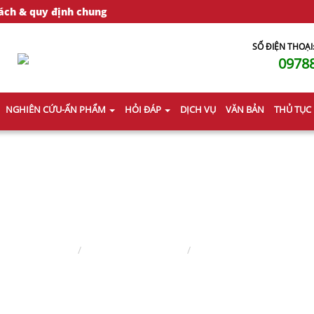
ách & quy định chung
SỐ ĐIỆN THOẠI
0978
NGHIÊN CỨU-ẤN PHẨM
HỎI ĐÁP
DỊCH VỤ
VĂN BẢN
THỦ TỤC
HÔN NHÂN - GIA ĐÌNH
Trang chủ
Lĩnh vực hành nghề
Hôn nhân - gia đình