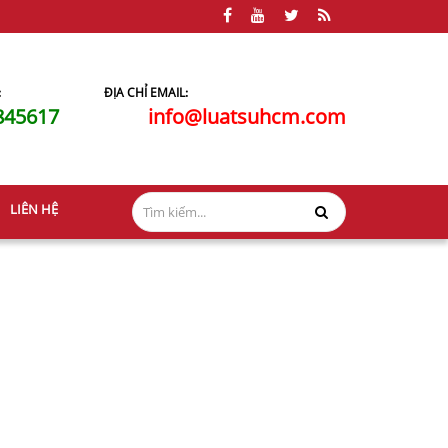
:
ĐỊA CHỈ EMAIL:
845617
info@luatsuhcm.com
LIÊN HỆ
ơng ly hôn