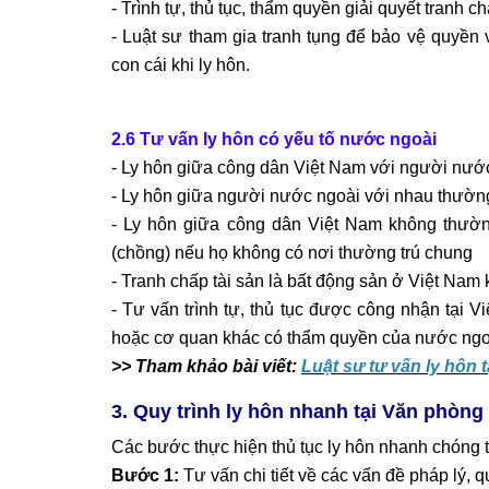
- Trình tự, thủ tục, thẩm quyền giải quyết tranh c
-
Luật sư tham gia tranh tụng
để bảo vệ quyền và
con cái khi ly hôn.
2.6 Tư vấn ly hôn có yếu tố nước ngoài
- Ly hôn giữa công dân Việt Nam với người nướ
- Ly hôn giữa người nước ngoài với nhau thường
- Ly hôn giữa công dân Việt Nam không thường
(chồng) nếu họ không có nơi thường trú chung
- Tranh chấp tài sản là bất động sản ở Việt Nam 
- Tư vấn trình tự, thủ tục được công nhận tại V
hoặc cơ quan khác có thẩm quyền của nước ngo
>> Tham khảo bài viết:
Luật sư tư vấn ly hôn 
3. Quy trình ly hôn nhanh tại Văn phòng
Các bước thực hiện thủ tục ly hôn nhanh chóng
Bước 1:
Tư vấn chi tiết về các vấn đề pháp lý, 