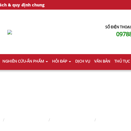
ách & quy định chung
SỐ ĐIỆN THOẠI
0978
NGHIÊN CỨU-ẤN PHẨM
HỎI ĐÁP
DỊCH VỤ
VĂN BẢN
THỦ TỤC
TƯ VẤN ĐƠN PHƯƠNG LY HÔN
ủ
Lĩnh vực hành nghề
Hôn nhân - gia đình
Tư vấn đơn phư