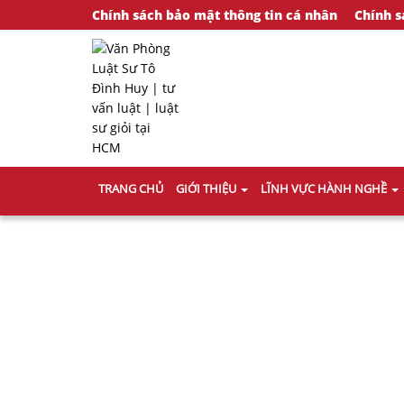
Chính sách bảo mật thông tin cá nhân
Chính s
TRANG CHỦ
GIỚI THIỆU
LĨNH VỰC HÀNH NGHỀ
Trang ch