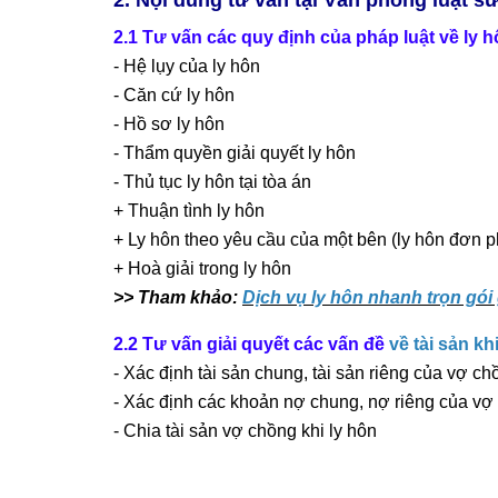
2. Nội dung tư vấn tại Văn phòng luật s
2.1 Tư vấn các quy định của pháp luật về ly 
- Hệ lụy của ly hôn
- Căn cứ ly hôn
- Hồ sơ ly hôn
- Thẩm quyền giải quyết ly hôn
- Thủ tục ly hôn tại tòa án
+ Thuận tình ly hôn
+ Ly hôn theo yêu cầu của một bên (ly hôn đơn 
+ Hoà giải trong ly hôn
>> Tham khảo:
Dịch vụ ly hôn nhanh trọn gói
2.2 Tư vấn giải quyết các vấn đề
về tài sản kh
-
Xác định tài sản chung, tài sản riêng của vợ ch
- Xác định các khoản nợ chung, nợ riêng của vợ
- Chia tài sản vợ chồng khi ly hôn