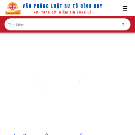
x
☰
GIỚI
THIỆU
LĨNH
VỰC
HÀNH
NGHỀ
TƯ VẤN PHÁP LUẬT LAO ĐỘNG
NGHIÊN
Trang chủ
Lĩnh vực hành nghề
Lao động - bảo hiểm
CỨU-
Tư vấn pháp luật lao động
ẤN
PHẨM
HỎI
ĐÁP