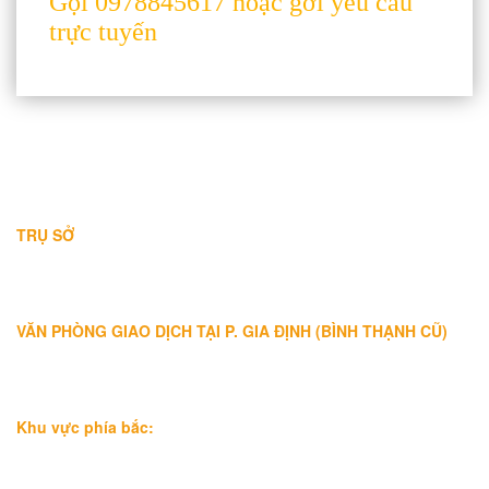
Gọi 0978845617 hoặc gởi yêu cầu
trực tuyến
THÔNG TIN LIÊN HỆ
TRỤ SỞ
Địa chỉ: A-10-11 Centana Thủ Thiêm, số 36 Mai Chí Thọ, Phường
Bình Trưng (Q.2 cũ)
, Tp.Hồ Chí Minh
Điện thoại:
028 38991104 - 0978845617
- Luật sư Huy
VĂN PHÒNG GIAO DỊCH TẠI P. GIA ĐỊNH (BÌNH THẠNH CŨ)
Địa chỉ: Lầu 1, số 227A Xô Viết Nghệ Tĩnh, P. Gia Định
, Tp.Hồ
Chí Minh (Gần vòng xoay Hàng Xanh)
Điện thoại:
09
09160684 - Luật sư Phụng
Khu vực phía bắc:
Tầng 18, Tòa nhà N105, Ngõ 89 Đường Nguyễn Phong Sắc,
P.Dịch Vọng Hậu, Quận Cầu Giấy, Hà Nội