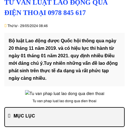
TƯ VẤN LUẬT LAO ĐỘNG QUA
DỊCH
VỤ
ĐIỆN THOẠI 0978 845 617
VĂN
Thứ tư - 29/05/2024 08:46
BẢN
Bộ luật Lao động được Quốc hội thông qua
ngày
THỦ
20 tháng 11 năm 2019.
và có hiệu lực thi hành từ
TỤC
ngày 01 tháng 01 năm 2021.
quy định nhiều Điều
mới đáng chú ý.Tuy nhiên những vấn đề lao động
LIÊN
phát sinh trên thực tế đa dạng và rất phức tạp
HỆ
ngày càng nhiều.
Tu van phap luat lao dong qua dien thoai
MỤC LỤC